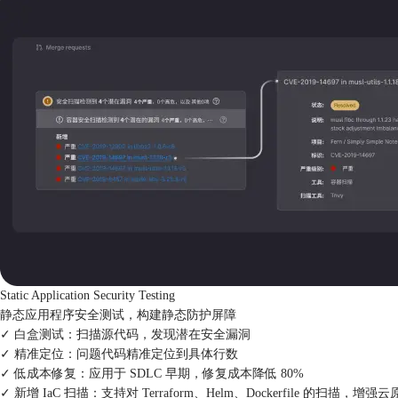
Static Application Security Testing
静态应用程序安全测试，构建静态防护屏障
✓ 白盒测试：
扫描源代码，发现潜在安全漏洞
✓ 精准定位：
问题代码精准定位到具体行数
✓ 低成本修复：
应用于 SDLC 早期，修复成本降低 80%
✓ 新增 IaC 扫描：
支持对 Terraform、Helm、Dockerfile 的扫描，增