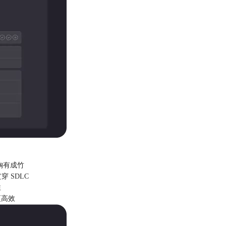
入胸有成竹
穿 SDLC
性
更高效