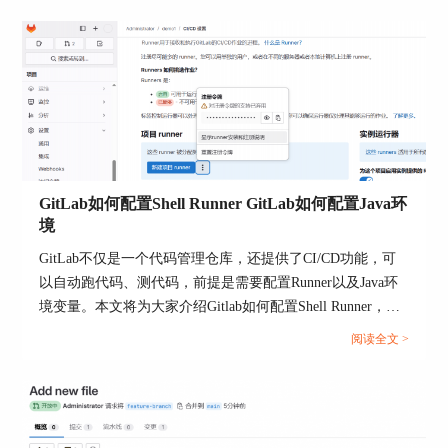
（5）强大的分支功能。
（6）速度快、灵活。
图2：
GitLab
GitLab如何配置Shell Runner GitLab如何配置Java环
2、Mercurial代码管理工具
境
Mercurial是一个分布式版本控制系统，适合新手小
GitLab不仅是一个代码管理仓库，还提供了CI/CD功能，可
白，扩展性强。但是Mercurial相对于gitlab速度慢，
以自动跑代码、测代码，前提是需要配置Runner以及Java环
并且
分支的时候不能对子目录进行克隆。
境变量。本文将为大家介绍Gitlab如何配置Shell Runner，
Gitlab如何配置Java环境的相关内容。...
阅读全文 >
图3：
Mercurial分布式版本控制系统
3、
VisualSourceSafe
代码管理工具