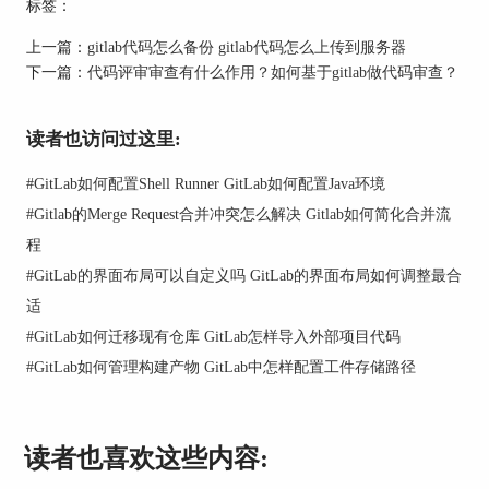
标签：
Github、Bitbucket
上一篇：
gitlab代码怎么备份 gitlab代码怎么上传到服务器
二、代码管理工具推荐
下一篇：
代码评审审查有什么作用？如何基于gitlab做代码审查？
对于开发者来说，代码管理是非常重要的。好的代
码管理工具可以让开发者高效地完成工作，减少代
读者也访问过这里:
码冲突，提高代码质量，
下面我就给大家推荐几款
代码管理工具。
#
GitLab如何配置Shell Runner GitLab如何配置Java环境
1、GitLab代码管理工具
#
Gitlab的Merge Request合并冲突怎么解决 Gitlab如何简化合并流
GitLab是一个用于仓库管理系统的开源项目，基于
程
git的开源代码管理平台, 并在此基础上搭建起来的
#
GitLab的界面布局可以自定义吗 GitLab的界面布局如何调整最合
Web服务。GitLab深受广大用户的喜爱，主要得益
适
于以下几点。
#
GitLab如何迁移现有仓库 GitLab怎样导入外部项目代码
（1）强大的管理系统。
#
GitLab如何管理构建产物 GitLab中怎样配置工件存储路径
（2）完整的DevOps平台。
（3）免费提高不限数额的仓库。
读者也喜欢这些内容:
（4）可以多人协同工作。