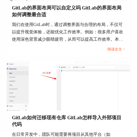
GitLab的界面布局可以自定义吗 GitLab的界面布局
对于以上几种代码管理工具，我推荐大家使用
如何调整最合适
gitlab，它允许多人协同工作，并且有web界面，操
作方便。
我们在使用GitLab时，通过调整界面与合理的布局，不仅可
以提升视觉体验，还能优化工作效率。例如：很多用户喜欢
对于代码管理工具有哪些，代码管理工具推荐的学
使用深色背景减少眼睛疲劳，从而可以提高工作效率。本文
习就到这里了。大家了解什么是代码管理工具了
将为大家介绍GitLab的界面布局可以自定义吗，GitLab的界
吗，知道代码管理工具有哪些了吗？快和你身边的
阅读全文 >
面布局如何调整最合适的相关内容。...
伙伴讲一讲他们各自有哪些优点吧。
GitLab是一款
功能齐全，支持多人协同工作的代码管理工具，在
工作中可以帮助我们提高效率。
想了解更多有关
Gitlab软件
的操作，请大家到
Gitlab
中文网站进行学
习。
作者：许大喜
GitLab如何迁移现有仓库 GitLab怎样导入外部项目
代码
在日常开发中，团队可能需要将项目从其他平台（如