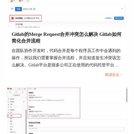
VisualSourceSafe是运维管理系统里有效的基础级管
理工具，它是网易公司研发的。它可以防止用户丢
失文件，跟踪整个项目版本。
4、SVN
代码管理工具
Gitlab的Merge Request合并冲突怎么解决 Gitlab如何
SVN是一款中央式的版本控制工具，它可以跟踪所
简化合并流程
有代码记录，并且还支持多人协同工作。但是它的
版本比较老，已经不如Gitlab流行了。
在团队协作开发时，代码合并是每个程序员工作中会遇到的
操作，所以我们需要掌握合并流程，并且知道发生冲突该怎
么解决。Gitlab平台是很多公司正在使用的代码托管平台，
该平台支持Merge Request（合并请求），并且为代码审查与
阅读全文 >
合并提供了标准化流程。当多人并行开发时，就很可能出现
合并冲突的情况，如何高效解决冲突并优化合并流程呢？本
文将为大家介绍Gitlab的Merge Request合并冲突怎么解决，
Gitlab如何简化合并流程的相关内容。...
图4：SVN