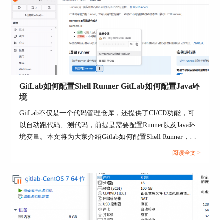
Owner权限的分配同样需要基于对用户的充分信任
和项目管理需求进行考虑，以避免不必要的安全风
险。
三、GitLab的实用性评估
评价GitLab是否好用，需要从多个维度进行考量。
对于代码托管和版本控制，GitLab提供了与Git紧密
GitLab如何配置Shell Runner GitLab如何配置Java环
集成的解决方案，支持多种开发工作流程，满足不
境
同团队的需求。在协作方面，GitLab的
MergeRequest、IssueTracking等功能促进了团队成
GitLab不仅是一个代码管理仓库，还提供了CI/CD功能，可
员之间的有效沟通和协作。此外，GitLab的CI/CD
以自动跑代码、测代码，前提是需要配置Runner以及Java环
功能为自动化测试和部署提供了强大支持，大大提
境变量。本文将为大家介绍Gitlab如何配置Shell Runner，
高了软件开发的效率。
Gitlab如何配置Java环境的相关内容。...
阅读全文 >