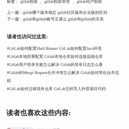
标签：
gitlab权限
，
gitlab权限管理
，
gitlab用户权限
二、GitLab怎样分配owner权限
上一篇：
gitlab哪个版本稳定 gitlab社区版和企业版的区别
Owner权限在GitLab中通常指对特定项目或群组的
下一篇：
gitlab和github账号互通么 gitlab和github的关系
最高权限，包括项目设置、成员管理、保护分支等
操作。
读者也访问过这里:
#
GitLab如何配置Shell Runner GitLab如何配置Java环境
#
Gitlab本地部署配置 Gitlab本地仓库如何连接远端仓库
#
Gitlab用户登录失败怎么解决 Gitlab的登录日志怎么看
#
Gitlab的Merge Request合并冲突怎么解决 Gitlab如何简化合并流
程
分配Owner权限通常用于项目或群组的创建者，或
#
GitLab如何迁移现有仓库 GitLab怎样导入外部项目代码
需要全权管理项目的用户。
在GitLab中，分配Owner权限可以通过项目或群组
的“设置”进入“成员”选项卡操作。
读者也喜欢这些内容:
在“添加成员”功能中输入用户的GitLab账户，设置
权限级别为“Owner”，并确定。