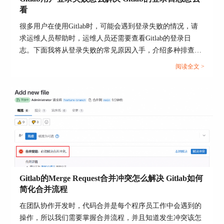
高级功能可能显得过于复杂，需要一定的学习曲
看
线。此外，尽管GitLab提供了丰富的集成选项，但
很多用户在使用Gitlab时，可能会遇到登录失败的情况，请
与某些第三方服务的集成可能需要额外的配置和维
求运维人员帮助时，运维人员还需要查看Gitlab的登录日
护工作。
志。下面我将从登录失败的常见原因入手，介绍多种排查与
总结而言，GitLab不仅功能全面，而且支持高度定
解决方案，并讲解如何查看和分析Gitlab的登录日志，帮助
阅读全文 >
制化，对于追求高效软件开发流程的团队来说，是
你快速定位问题、恢复服务。本文将为大家介绍Gitlab用户
一个非常好用的工具。通过正确地分配和管理用户
登录失败怎么解决，Gitlab的登录日志怎么看的相关内容。...
权限，GitLab能够帮助团队实现更加高效和协作的
工作流程。随着技术的不断进步和社区的持续发
展，GitLab将继续为软件开发团队提供价值，帮助
他们实现更加高效和协作的工作流程。
四、如何在GitLab中有效管理权限
为了在GitLab中有效管理权限，团队管理员需要对
不同的权限级别有清晰的理解，并根据团队成员的
Gitlab的Merge Request合并冲突怎么解决 Gitlab如何
角色和责任合理分配权限。以下是一些最佳实践：
简化合并流程
在团队协作开发时，代码合并是每个程序员工作中会遇到的
操作，所以我们需要掌握合并流程，并且知道发生冲突该怎