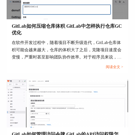
图5：查看用户
GitLab如何压缩仓库体积 GitLab中怎样执行仓库GC
优化
2）点击用户后方的【编辑】，将访问级别从【普
通】改为【管理员】。
在软件开发过程中，随着项目不断升级迭代，GitLab仓库体
积可能会越来越大，仓库的体积大了之后，克隆项目速度会
变慢，严重时甚至影响团队协作效率。对于程序员来说，我
们需要掌握仓库体积压缩方法和GitLab执行仓库GC优化的方
阅读全文 >
式。本文将为大家介绍GitLab如何压缩仓库体积，GitLab中
怎样执行仓库GC优化的相关内容。...
图6：更改访问级别
3）点击【保存更改】后，普通用户就有了管理员
权限。
GitLab如何管理访问令牌 GitLab的API访问权限怎