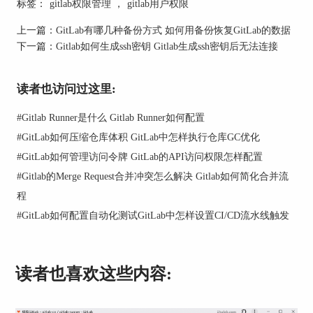
标签：
gitlab权限管理
，
gitlab用户权限
上一篇：
GitLab有哪几种备份方式 如何用备份恢复GitLab的数据
下一篇：
Gitlab如何生成ssh密钥 Gitlab生成ssh密钥后无法连接
图2：更改角色
读者也访问过这里:
2、群组权限的修改
#
Gitlab Runner是什么 Gitlab Runner如何配置
1）进入GitLab的【群组】页面，进入需要修改权
限的组。
#
GitLab如何压缩仓库体积 GitLab中怎样执行仓库GC优化
#
GitLab如何管理访问令牌 GitLab的API访问权限怎样配置
#
Gitlab的Merge Request合并冲突怎么解决 Gitlab如何简化合并流
程
#
GitLab如何配置自动化测试GitLab中怎样设置CI/CD流水线触发
图3：群组
读者也喜欢这些内容:
2）在组的【管理-成员】选项中找到需要调整权限
的用户，调整方式和上文步骤相同。