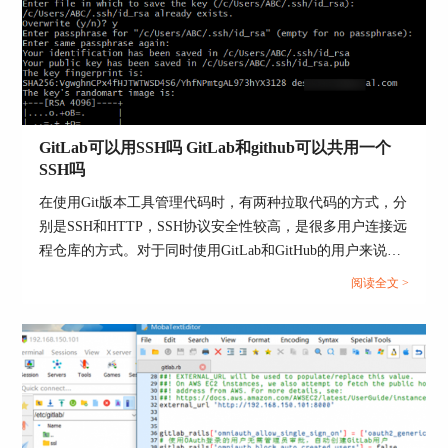
图2：CI/CD分析
通过Gitlab CI，开发团队能够在代码提交
（commit）或合并请求（merge request）时自动触
发流水线，快速验证代码质量，避免系统bug出现
在生产环境中，从而实现敏捷开发与持续交付的目
GitLab可以用SSH吗 GitLab和github可以共用一个
的。
SSH吗
二、Gitlab-CICD自动化部署的流程是什么
在使用Git版本工具管理代码时，有两种拉取代码的方式，分
知道Gitlab CI的定义和特点后，下面我就为大家介
别是SSH和HTTP，SSH协议安全性较高，是很多用户连接远
绍一下Gitlab-CI/CD自动化部署的流程。帮助大家
程仓库的方式。对于同时使用GitLab和GitHub的用户来说，
实现自动化，减少人为失误、加快交付速度。
能不能二者共用一个SSH呢？本文将为大家介绍GitLab可以
阅读全文 >
1、准备代码仓库与CI配置文件
用SSH吗，GitLab和GitHub可以共用一个SSH吗的相关内
容。...
在Gitlab项目根目录手动创建【.gitlab-ci.yml】文
件，或者在【构建-流水线编辑器】中创建配置文
件。该文件用于定义流水线的阶段（stages）、任
务（jobs）、执行环境、触发条件等。例如，可以
设置代码提交后自动触发构建与测试任务。该文件