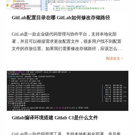
只需要创建一次，具体的语句案例，可以点击【浏
览模板】来查看模板。
GitLab配置目录在哪 GitLab如何修改存储路径
GitLab是一款企业级代码管理与协作平台，支持本地化部
署，并且可以根据需求更改配置文件，很多用户找不到配置
文件的存放位置。如果我们需要修改存储路径，应该怎么修
改呢？本文将为大家介绍GitLab配置目录在哪，GitLab如何
阅读全文 >
修改存储路径的相关内容。...
图3：创建配置文件
2、配置Gitlab Runner
Gitlab CI需要搭配【Runner】执行任务。Runner是
一个可以运行在本地服务器或Docker容器中的执行
器，用于接收Gitlab的构建任务并执行。建议将
Gitlab编译环境搭建 Gitlab CI是什么文件
GitLab安装在不同的服务器时，安装Runner后，需
要使用【gitlab-runner register】命令注册到Gitlab项
目中，具体步骤参考GitLab【设置-CI/CD-Runner】
GitLab是一款代码管理工具，支持本地私有化部署，并且集