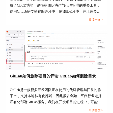
界面的介绍。
成了CI/CD功能，是很多团队协作与代码管理的重要工具，
使用GitLab需要搭建编译环境，例如JDK环境，并且需要知
道CI配置文件是什么。本文将为大家介绍Gitlab编译环境搭
阅读全文 >
建，Gitlab CI是什么文件的相关内容。...
图4：配置Gitlab Runner
3、定义流水线阶段（Stages）
在【.gitlab-ci.yml】中定义多个阶段，在模板中
GitLab如何删除项目的评论 GitLab如何删除目录
GitLab也给出了案例：
1）构建阶段：编译代码、生成可执行文件或安装
GitLab是一款很多开发团队正在使用的代码管理与团队协作
依赖。
平台，支持本地私有化部署，因此很多金融、医疗行业选择
2）测试阶段：运行单元测试、集成测试等。
私有化部署GitLab服务。我们在开发项目的过程中，可能项
目仓库的评论需要删除，或者项目目录结构混乱，需要整理
3）部署阶段：将构建产物部署到测试环境或生产
阅读全文 >