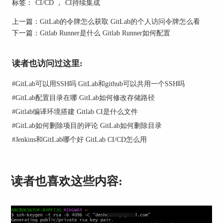
标签：
CI/CD
，
CI持续集成
2、灵活性强：通过YAML文件定义不同阶段
上一篇：
GitLab的令牌怎么获取 GitLab的个人访问令牌怎么看
（stages）和任务（jobs），支持条件执行、并行运
下一篇：
Gitlab Runner是什么 Gitlab Runner如何配置
行和环境变量配置。
3、扩展性好：可结合Docker、Kubernetes等容器技
读者也访问过这里:
术，实现跨环境一致的构建与部署。
#
GitLab可以用SSH吗 GitLab和github可以共用一个SSH吗
4、全流程可视化：在Gitlab Web界面即可直观查看
每个任务的执行状态、日志输出与历史记录。
#
GitLab配置目录在哪 GitLab如何修改存储路径
#
Gitlab编译环境搭建 Gitlab CI是什么文件
#
GitLab如何删除项目的评论 GitLab如何删除目录
#
Jenkins和GitLab哪个好 GitLab CI/CD怎么用
读者也喜欢这些内容: