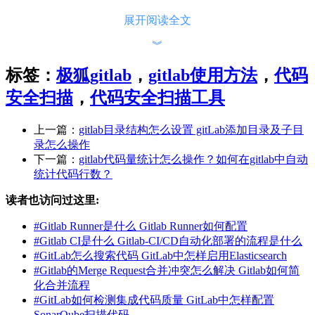
展开阅读全文
︾
这些工具旨在检测代码中的安全漏洞和质量问题，帮助开发团
队在早期发现并修复问题，从而提高软件的安全性和可靠性。
标签：
极狐gitlab
，
gitlab使用方法
，
代码
安全扫描
，
代码安全扫描工具
GitLab的代码扫描功能支持多种编程语言和框架，能够扫描
Java、Python、JavaScript、Go等多种语言的代码。通过集成这
些扫描工具，GitLab可以在代码提交、合并请求和CI/CD管道
上一篇：
gitlab目录结构怎么设置 gitLab添加目录及子目
中自动执行扫描，确保每次代码变更都经过严格的质量和安全
录怎么操作
检查。
下一篇：
gitlab代码量统计怎么操作？如何在gitlab中自动
统计代码行数？
二、gitlab如何使用代码扫描功能
读者也访问过这里:
使用GitLab的代码扫描功能非常方便，只需几个简单的步骤即
可实现。以下是详细的操作流程：
#
Gitlab Runner是什么 Gitlab Runner如何配置
#
Gitlab CI是什么 Gitlab-CI/CD自动化部署的流程是什么
#
GitLab怎么搜索代码 GitLab中怎样启用Elasticsearch
#
Gitlab的Merge Request合并冲突怎么解决 Gitlab如何简
1. 配置GitLab CI/CD管道：
化合并流程
#
GitLab如何检测集成代码质量 GitLab中怎样配置
首先，需要在项目中配置GitLab CI/CD管道。创建或编辑项目
SonarQube扫描代码