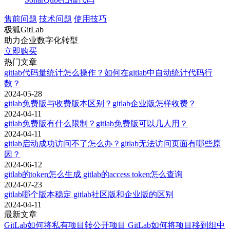
根目录下的`.gitlab-ci.yml`文件，添加CI/CD管道的定义。例
如：
售前问题
技术问题
使用技巧
极狐GitLab
stages:
助力企业数字化转型
- build
立即购买
热门文章
- test
gitlab代码量统计怎么操作？如何在gitlab中自动统计代码行
- scan
数？
2024-05-28
code_scan:
gitlab免费版与收费版本区别？gitlab企业版怎样收费？
2024-04-11
stage: scan
gitlab免费版有什么限制？gitlab免费版可以几人用？
2024-04-11
image: docker:latest
gitlab启动成功访问不了怎么办？gitlab无法访问页面有哪些原
services:
因？
2024-06-12
- docker:dind
gitlab的token怎么生成 gitlab的access token怎么查询
2024-07-23
variables:
gitlab哪个版本稳定 gitlab社区版和企业版的区别
DOCKER_DRIVER: overlay2
2024-04-11
最新文章
script:
GitLab如何将私有项目转公开项目 GitLab如何将项目移到组中