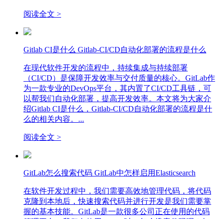
描功能，支持多种编程语言和框架，通过集成SAST、
阅读全文 >
DAST、依赖性扫描和容器扫描等工具，帮助开发团队在早期
发现并修复代码中的安全漏洞和质量问题。通过配置CI/CD管
道，GitLab能够自动执行代码扫描任务，生成详细的扫描报
Gitlab CI是什么 Gitlab-CI/CD自动化部署的流程是什么
告，极大提高了开发效率和软件的安全性。希望本文对您了解
和使用GitLab的代码扫描功能有所帮助。
在现代软件开发的流程中，持续集成与持续部署
（CI/CD）是保障开发效率与交付质量的核心。GitLab作
为一款专业的DevOps平台，其内置了CI/CD工具链，可
以帮我们自动化部署，提高开发效率。本文将为大家介
绍Gitlab CI是什么，Gitlab-CI/CD自动化部署的流程是什
么的相关内容。...
阅读全文 >
GitLab怎么搜索代码 GitLab中怎样启用Elasticsearch
在软件开发过程中，我们需要高效地管理代码，将代码
克隆到本地后，快速搜索代码并进行开发是我们需要掌
握的基本技能。GitLab是一款很多公司正在使用的代码