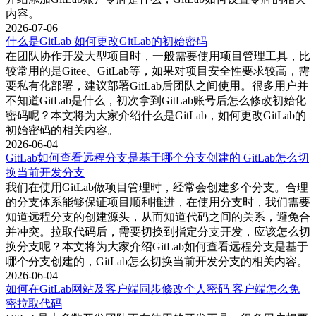
内容。
为了检测项目中的依赖性漏洞，可以启用依赖性扫描。在
2026-07-06
`.gitlab-ci.yml`文件中，引用依赖性扫描模板：
什么是GitLab 如何更改GitLab的初始密码
在团队协作开发大型项目时，一般需要使用项目管理工具，比
include:
较常用的是Gitee、GitLab等，如果对项目安全性要求较高，需
- template: Security/Dependency-Scanning.gitlab-ci.yml
要私有化部署，建议部署GitLab后团队之间使用。很多用户并
不知道GitLab是什么，初次拿到GitLab账号后怎么修改初始化
5. 容器扫描：
密码呢？本文将为大家介绍什么是GitLab，如何更改GitLab的
初始密码的相关内容。
如果项目使用了Docker容器，可以启用容器扫描。在`.gitlab-
2026-06-04
ci.yml`文件中，引用容器扫描模板：
GitLab如何查看远程分支是基于哪个分支创建的 GitLab怎么切
换当前开发分支
include:
我们在使用GitLab做项目管理时，经常会创建多个分支。合理
- template: Security/Container-Scanning.gitlab-ci.yml
的分支体系能够保证项目顺利推进，在使用分支时，我们需要
知道远程分支的创建源头，从而知道代码之间的关系，避免合
配置完成后，每次代码提交和合并请求，GitLab都会自动运行
并冲突。拉取代码后，需要切换到指定分支开发，应该怎么切
相应的扫描任务，并生成详细的扫描报告。
换分支呢？本文将为大家介绍GitLab如何查看远程分支是基于
哪个分支创建的，GitLab怎么切换当前开发分支的相关内容。
三、gitlab代码扫描功能有什么优势
2026-06-04
如何在GitLab网站及客户端同步修改个人密码 客户端怎么免
GitLab的代码扫描功能具有以下几大优势：
密拉取代码