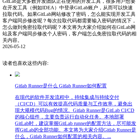
GitLab是大多数开发团队正在使用的开发工具，很多用户想要
在开发工具（例如IDEA）中登录GitLab账户，从而可以快速
1. 集成化平台：GitLab集成了多种代码扫描工具，开发者无需
拉取代码。如果GitLab网站修改了密码，怎么能实现开发工具
额外安装和配置，可以在一个平台上完成代码管理、协作开发
客户端同步修改呢？每次拉取代码都需要输入密码的情况下，
和安全扫描，极大提高了工作效率。
怎么做到免密拉取代码呢？本文将为大家介绍如何在GitLab网
站及客户端同步修改个人密码，客户端怎么免密拉取代码的相
2. 自动化流程：通过CI/CD管道自动执行代码扫描，确保每次
关内容。
代码变更都经过严格的质量和安全检查，减少了手动操作的繁
2026-05-12
琐过程，提高了开发流程的自动化程度。
3. 多语言支持：GitLab代码扫描工具支持多种编程语言和框
读者也喜欢这些内容:
架，能够适应不同技术栈的开发需求，提供广泛的适用性。
4. 安全性提升：通过静态和动态分析、依赖性扫描和容器扫描
等多种方式，GitLab能够全面检测代码中的安全漏洞，帮助开
Gitlab Runner是什么 Gitlab Runner如何配置
发团队在早期发现并修复问题，提升软件的安全性。
在现代的软件开发流程中，持续集成与持续交付
5. 详细报告：GitLab生成的扫描报告详细列出了检测到的所有
（CI/CD）可以有效提高代码质量与工作效率，避免出
问题，并提供修复建议，帮助开发者快速定位和解决问题，提
现大规模代码Bug的情况。Gitlab Runner是GitLab CI/CD
高代码质量。
的核心组件，主要负责运行自动化任务。本地部署
GitLab时，建议掌握GitLab runner的配置方法，尽可能发
总结
挥GitLab的全部功能。本文将为大家介绍Gitlab Runner是
什么，Gitlab Runner如何配置的相关内容。...
GitLab作为一款综合性的DevOps平台，内置了强大的代码扫