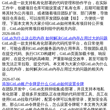
GitLab是一款支持私有化部署的代码管理和协作平台，在实际
- docker run --rm -v $(pwd):/code your-scan-tool:latest scan /code
工作中，创建项目仓库可能设置成了私有仓库，后期可能需要
2. 启用SAST：
将其转为公共项目。或者随着项目团队扩张、部门调整，导致
项目仓库杂乱，可以按照开发团队创建【组】，方便统一管
GitLab提供了预定义的SAST模板，方便用户快速启用静态代
理。下面本文将为大家介绍GitLab如何将私有项目转公开项
码分析。在`.gitlab-ci.yml`文件中，引用SAST模板：
目，GitLab如何将项目移到组中的相关内容。
2026-08-05
include:
GitLab为什么这么吃内存 如何解决GitLab内存占用过大的问题
GitLab是一款支持私有化部署的代码托管平台，在日常使用
- template: Security/SAST.gitlab-ci.yml
时，可能会遇到GitLab的服务器内存占用率高，导致团队成员
这样，GitLab会自动在CI/CD管道中运行静态代码分析，并生
在提交代码、执行CI/CD构建时，GitLab页面加载卡顿、响应
成扫描报告。
超时，在提交代码的高峰期、严重影响提交效率，甚至可能导
致无法正常拉取、提交代码。本文将为大家介绍GitLab为什么
3. 启用DAST：
这么吃内存，如何解决GitLab内存占用过大的问题的相关内
容。
类似于SAST，GitLab也提供了DAST模板用于动态应用程序安
2026-07-06
全测试。在`.gitlab-ci.yml`文件中，引用DAST模板：
添加GitLab账户令牌是什么 GitLab如何设置令牌
在团队开发中，GitLab支持持续集成/部署，并且支持本地私
include:
有化部署，是很多开发团队正在使用的代码管理工具。员工在
- template: Security/DAST.gitlab-ci.yml
使用GitLab拉取代码时，配置令牌可以免密登录，更加安全高
效。那么GitLab令牌是什么，怎么设置令牌呢？本文将为大家
4. 依赖性扫描：
介绍添加GitLab账户令牌是什么，GitLab如何设置令牌的相关