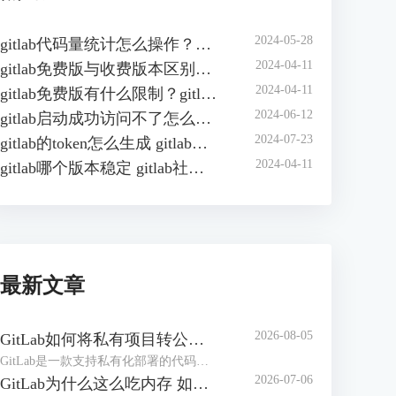
2024-05-28
gitlab代码量统计怎么操作？如何在gitlab中自动统计代码行数？
2024-04-11
gitlab免费版与收费版本区别？gitlab企业版怎样收费？
2024-04-11
gitlab免费版有什么限制？gitlab免费版可以几人用？
2024-06-12
gitlab启动成功访问不了怎么办？gitlab无法访问页面有哪些原因？
2024-07-23
gitlab的token怎么生成 gitlab的access token怎么查询
2024-04-11
gitlab哪个版本稳定 gitlab社区版和企业版的区别
最新文章
2026-08-05
GitLab如何将私有项目转公开项目 GitLab如何将项目移到组中
GitLab是一款支持私有化部署的代码管理和协作平台，在实际工作中，创建项目仓库可能设置成了私有仓库，后期可能需要将其转为公共项目。或者随着项目团队扩张、部门调整，导致项目仓库杂乱，可以按照开发团队创建【组】，方便统一管理。下面本文将为大家介绍GitLab如何将私有项目转公开项目，GitLab如何将项目移到组中的相关内容。
2026-07-06
GitLab为什么这么吃内存 如何解决GitLab内存占用过大的问题