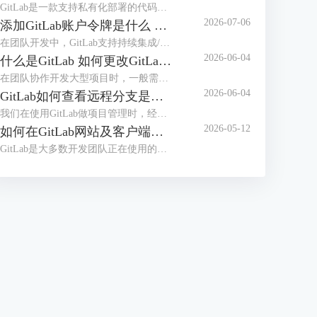
GitLab是一款支持私有化部署的代码托管平台，在日常使用时，可能会遇到GitLab的服务器内存占用率高，导致团队成员在提交代码、执行CI/CD构建时，GitLab页面加载卡顿、响应超时，在提交代码的高峰期、严重影响提交效率，甚至可能导致无法正常拉取、提交代码。本文将为大家介绍GitLab为什么这么吃内存，如何解决GitLab内存占用过大的问题的相关内容。
2026-07-06
添加GitLab账户令牌是什么 GitLab如何设置令牌
在团队开发中，GitLab支持持续集成/部署，并且支持本地私有化部署，是很多开发团队正在使用的代码管理工具。员工在使用GitLab拉取代码时，配置令牌可以免密登录，更加安全高效。那么GitLab令牌是什么，怎么设置令牌呢？本文将为大家介绍添加GitLab账户令牌是什么，GitLab如何设置令牌的相关内容。
2026-06-04
什么是GitLab 如何更改GitLab的初始密码
在团队协作开发大型项目时，一般需要使用项目管理工具，比较常用的是Gitee、GitLab等，如果对项目安全性要求较高，需要私有化部署，建议部署GitLab后团队之间使用。很多用户并不知道GitLab是什么，初次拿到GitLab账号后怎么修改初始化密码呢？本文将为大家介绍什么是GitLab，如何更改GitLab的初始密码的相关内容。
2026-06-04
GitLab如何查看远程分支是基于哪个分支创建的 GitLab怎么切换当前开发分支
我们在使用GitLab做项目管理时，经常会创建多个分支。合理的分支体系能够保证项目顺利推进，在使用分支时，我们需要知道远程分支的创建源头，从而知道代码之间的关系，避免合并冲突。拉取代码后，需要切换到指定分支开发，应该怎么切换分支呢？本文将为大家介绍GitLab如何查看远程分支是基于哪个分支创建的，GitLab怎么切换当前开发分支的相关内容。
2026-05-12
如何在GitLab网站及客户端同步修改个人密码 客户端怎么免密拉取代码
GitLab是大多数开发团队正在使用的开发工具，很多用户想要在开发工具（例如IDEA）中登录GitLab账户，从而可以快速拉取代码。如果GitLab网站修改了密码，怎么能实现开发工具客户端同步修改呢？每次拉取代码都需要输入密码的情况下，怎么做到免密拉取代码呢？本文将为大家介绍如何在GitLab网站及客户端同步修改个人密码，客户端怎么免密拉取代码的相关内容。