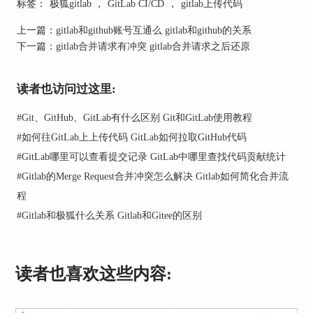
作开发。
标签：
极狐gitlab
，
GitLab CI/CD
，
gitlab上传代码
而GitLab则以其一体化的解决方案著称，不仅支持
上一篇：
gitlab和github账号互通么 gitlab和github的关系
代码托管，还内置了CI/CD工具，让软件开发的整
下一篇：
gitlab合并请求有冲突 gitlab合并请求之后还原
个生命周期管理变得更加简单高效。
从功能上讲，GitLab提供了一些GitHub没有的功
读者也访问过这里:
能，例如内置的持续集成/持续部署（CI/CD）功
能。因此，究竟哪个更好，很大程度上取决于团队
#
Git、GitHub、GitLab有什么区别 Git和GitLab使用教程
的具体需求和使用习惯。
#
如何往GitLab上上传代码 GitLab如何拉取GitHub代码
二、GitLab和GitHub共通吗
#
GitLab哪里可以查看提交记录 GitLab中哪里查找代码贡献统计
#
Gitlab的Merge Request合并冲突怎么解决 Gitlab如何简化合并流
尽管GitLab和GitHub在某些功能和定位上有所不
同，但它们之间也存在很多共通之处。
程
#
Gitlab和极狐什么关系 Gitlab和Gitee的区别
首先，它们都基于Git，为用户提供了强大的版本
控制功能。无论是在代码管理、分支管理还是标签
管理等方面，都能够满足开发者的基本需求。
读者也喜欢这些内容: