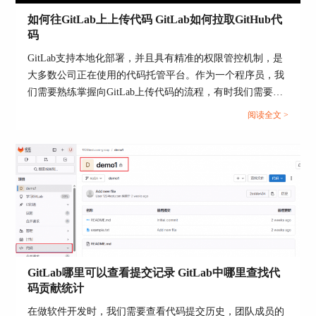
安全性的全流程软件开发解决方案。
如何往GitLab上上传代码 GitLab如何拉取GitHub代
不同于GitHub主要作为代码托管平台，GitLab更加
码
注重整个软件开发生命周期的管理，支持自动化构
建、测试和部署等CI/CD流程，帮助开发团队提高
GitLab支持本地化部署，并且具有精准的权限管控机制，是
生产力。
大多数公司正在使用的代码托管平台。作为一个程序员，我
们需要熟练掌握向GitLab上传代码的流程，有时我们需要同
此外，GitLab的社区版是完全开源的，为企业提供
步别的代码托管平台的代码，例如GitHub。本文将为大家介
了极大的灵活性和自定义能力，使其能够在自己的
阅读全文 >
绍如何往GitLab上上传代码，GitLab如何拉取GitHub代码的
服务器上部署GitLab，更好地控制数据和流程。
相关内容。...
通过对GitLab和GitHub的比较分析，我们不难发
GitLab哪里可以查看提交记录 GitLab中哪里查找代
现，每个平台都有其独特的优势和适用场景。
码贡献统计
GitLab以其全面的软件开发生命周期管理和内置
CI/CD功能，为那些寻求一体化解决方案的团队提
在做软件开发时，我们需要查看代码提交历史，团队成员的