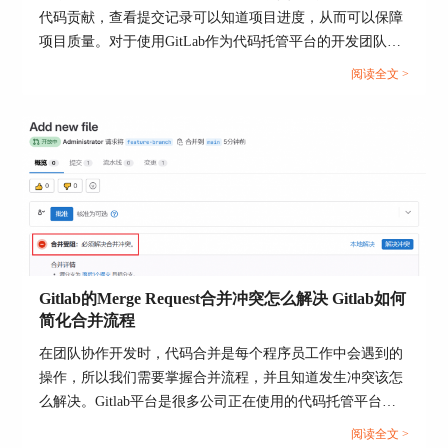
供了极大的便利。而GitHub，则以其庞大的社区支
代码贡献，查看提交记录可以知道项目进度，从而可以保障
持和易用的界面，成为了开源项目和协作开发的首
项目质量。对于使用GitLab作为代码托管平台的开发团队来
选平台。在选择使用GitLab还是GitHub时，开发者
说，我们需要掌握查看提交记录方法，以及查看代码贡献统
阅读全文 >
应根据自己的项目需求、团队协作方式以及对
计。本文将为大家介绍GitLab哪里可以查看提交记录，
CI/CD等自动化工具的需求来决定。无论选择哪一
GitLab中哪里查找代码贡献统计的相关内容。...
个，都能在软件开发的不同阶段获得有效的支持和
帮助。
在探索这两个平台的共通之处时，我们可以发现，
GitLab和GitHub不仅仅是代码托管工具，它们更是
促进团队协作、项目管理和自动化工作流程的平
台。通过这些平台，开发团队可以更加高效地完成
代码的编写、审查和部署工作，同时也能够提高代
码的质量和项目的透明度。
Gitlab的Merge Request合并冲突怎么解决 Gitlab如何
简化合并流程
在团队协作开发时，代码合并是每个程序员工作中会遇到的
操作，所以我们需要掌握合并流程，并且知道发生冲突该怎
么解决。Gitlab平台是很多公司正在使用的代码托管平台，
该平台支持Merge Request（合并请求），并且为代码审查与
阅读全文 >