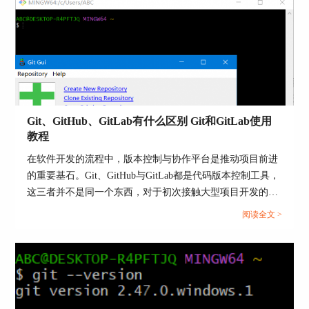
其次，GitLab和GitHub都支持Issue跟踪、代码审
查、Wiki文档等功能，有助于提高团队的协作效
Git、GitHub、GitLab有什么区别 Git和GitLab使用
率。
教程
此外，两者都有提供私有仓库和公共仓库的选项，
在软件开发的流程中，版本控制与协作平台是推动项目前进
适应不同的项目需求和隐私需求。
的重要基石。Git、GitHub与GitLab都是代码版本控制工具，
这三者并不是同一个东西，对于初次接触大型项目开发的用
但是两者的账户是完全独立的，不存在共通的可能
户来说，了解三者关系不仅可以有效提升开发效率，还能提
性，请务必要注意。
阅读全文 >
升代码提交的质量。本文将为大家介绍Git、GitHub、GitLab
三、GitLab是什么
有什么区别，Git和GitLab使用教程的相关内容。...
GitLab是一个开源的代码托管和协作开发平台，它
提供了从项目规划、源代码管理到CI/CD、监控和