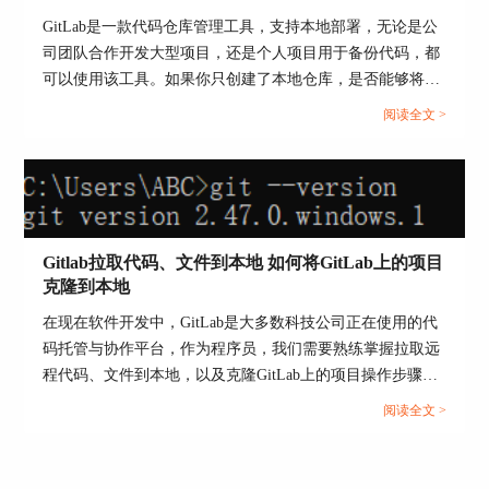
GitLab是一款代码仓库管理工具，支持本地部署，无论是公
3、安全性高，gitlab具有两次审计，极大提高了安
司团队合作开发大型项目，还是个人项目用于备份代码，都
全性。
可以使用该工具。如果你只创建了本地仓库，是否能够将本
地仓库推送到GitLab服务中呢？本文将为大家介绍GitLab可
阅读全文 >
以个人使用吗，GitLab可以管理本地仓库吗的相关内容。...
Gitlab拉取代码、文件到本地 如何将GitLab上的项目
克隆到本地
图4：安全性
在现在软件开发中，GitLab是大多数科技公司正在使用的代
缺点：对计算机硬件设施的要求比较高。
码托管与协作平台，作为程序员，我们需要熟练掌握拉取远
程代码、文件到本地，以及克隆GitLab上的项目操作步骤。
github作为一个基于云的代码托管平台，它有以下
本文将为大家介绍GitLab拉取代码、文件到本地，如何将
优点：
阅读全文 >
GitLab上的项目克隆到本地的相关内容。...
1、github
提供在线编辑文件的功能。
2、github的安全机制非常完善。