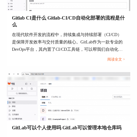
Gitlab CI是什么 Gitlab-CI/CD自动化部署的流程是什
么
在现代软件开发的流程中，持续集成与持续部署（CI/CD）
是保障开发效率与交付质量的核心。GitLab作为一款专业的
图3：
用户体验
DevOps平台，其内置了CI/CD工具链，可以帮我们自动化部
二、gitlab和github哪个好
署，提高开发效率。本文将为大家介绍Gitlab CI是什么，
阅读全文 >
Gitlab-CI/CD自动化部署的流程是什么的相关内容。...
团队进行项目的开发，代码是不断增多的，使用
gitlab代码托管工具比github更好管理项目。 对于
gitlab和github两款软件，各有优缺点，具体如下。
gitlab作为一款开源的代码管理工具，它有以下优
点：
1、GitLab提供了无限制的免费私有代码存储空
间，可以帮助开发者存储更多的私有代码。
GitLab可以个人使用吗 GitLab可以管理本地仓库吗
2、具有完整的工作流，能够满足开发者整个过程
的所有需求。