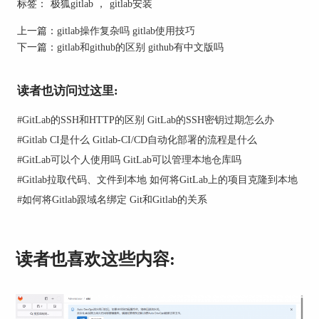
标签：
极狐gitlab
，
gitlab安装
上一篇：
gitlab操作复杂吗 gitlab使用技巧
下一篇：
gitlab和github的区别 github有中文版吗
读者也访问过这里:
#
GitLab的SSH和HTTP的区别 GitLab的SSH密钥过期怎么办
#
Gitlab CI是什么 Gitlab-CI/CD自动化部署的流程是什么
图1：
开源与私有化
#
GitLab可以个人使用吗 GitLab可以管理本地仓库吗
3、许可和定价
#
Gitlab拉取代码、文件到本地 如何将GitLab上的项目克隆到本地
GitLab提供了更多的免费功能，包括不限数量的私
#
如何将Gitlab跟域名绑定 Git和Gitlab的关系
有仓库（但限制协作人数）。GitHub对于私有仓库
的使用通常需要付费，尽管它为个人用户和教育机
构提供了一些免费选项。
读者也喜欢这些内容: