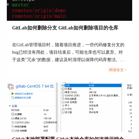
当仓库被删除后，管理员可以在备份中找到相应的
仓库数据，并进行恢复操作。对于普通用户来说，
如果删除的仓库在GitLab的垃圾箱中还未被彻底删
GitLab如何删除分支 GitLab如何删除项目的仓库
除，也可以通过垃圾箱进行恢复。但是，一旦仓库
从垃圾箱中彻底删除，或者备份数据过期，恢复的
在GitLab管理项目时，随着项目推进，一些代码修复分支的
可能性就会大大降低。因此，建议用户定期备份自
己的重要数据，以防不测。
bug已经没有用处，项目结束后，可能仓库也可以废弃。对
于这类“冗余”的数据，建议及时清理以保障代码库整洁。本
三、gitlab仓库管理需要注意什么
文将为大家介绍GitLab如何删除分支，GitLab如何删除项目
阅读全文 >
在GitLab的仓库管理过程中，有几个重要的注意事
的仓库的相关内容。...
项需要用户牢记：
1.合理规划仓库结构：在创建仓库时，应该根据项
目的特点和需求，合理规划仓库的结构和分支策
略，避免混乱和冗余。
2.定期清理和维护：对于不再需要的文件和分支，
应该及时进行清理和维护，以减少仓库的大小和提