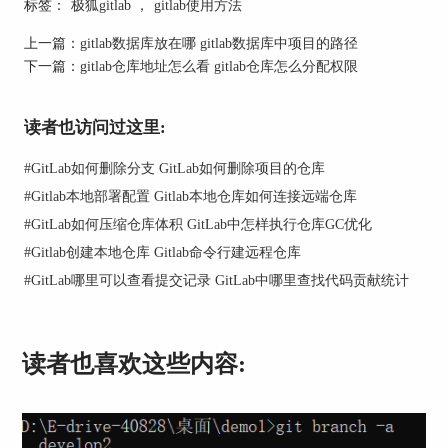
建议合理规划文件和模块，避免不必要的数据积
标签：
极狐gitlab
，
gitlab使用方法
累。
上一篇：
gitlab数据库放在哪 gitlab数据库中项目的路径
二、gitlab仓库删除了还能恢复吗
下一篇：
gitlab仓库地址怎么看 gitlab仓库怎么分配权限
在GitLab中，如果不小心删除了仓库，其实是有可
能恢复的。GitLab提供了仓库的备份和恢复机制，
读者也访问过这里:
帮助用户在误操作或系统故障时恢复数据。对于
GitLab的管理员来说，可以通过GitLab的备份功
#
GitLab如何删除分支 GitLab如何删除项目的仓库
能，定期对整个GitLab实例进行备份，包括所有的
#
Gitlab本地部署配置 Gitlab本地仓库如何连接远端仓库
仓库数据。
#
GitLab如何压缩仓库体积 GitLab中怎样执行仓库GC优化
#
Gitlab创建本地仓库 Gitlab命令行建远程仓库
#
GitLab哪里可以查看提交记录 GitLab中哪里查找代码贡献统计
读者也喜欢这些内容: