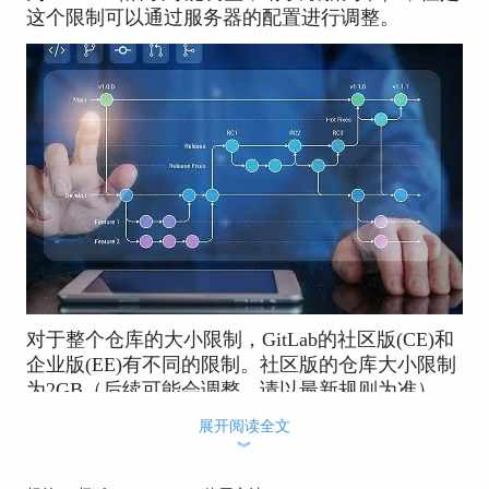
这个限制可以通过服务器的配置进行调整。
对于整个仓库的大小限制，GitLab的社区版(CE)和
企业版(EE)有不同的限制。社区版的仓库大小限制
为2GB（后续可能会调整，请以最新规则为准），
而企业版则根据订阅的套餐不同，仓库的大小限制
展开阅读全文
也会有所提高。需要注意的是，超出限制的仓库可
︾
能会影响GitLab的性能，因此在创建大型项目时，