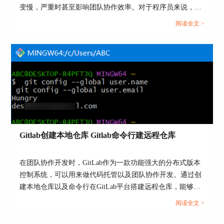
变慢，严重时甚至影响团队协作效率。对于程序员来说，我
的大小限制和删除后的恢复可能性，以及在仓库管
们需要掌握仓库体积压缩方法和GitLab执行仓库GC优化的方
理过程中需要注意的事项。合理利用GitLab的功
阅读全文 >
式。本文将为大家介绍GitLab如何压缩仓库体积，GitLab中
能，可以帮助开发者更高效地进行代码管理、代理
怎样执行仓库GC优化的相关内容。...
托管和敏捷开发，提升整体的开发效率和项目成功
率。
Gitlab创建本地仓库 Gitlab命令行建远程仓库
在团队协作开发时，GitLab作为一款功能强大的分布式版本
控制系统，可以用来做代码托管以及团队协作开发。通过创
建本地仓库以及命令行在GitLab平台搭建远程仓库，能够构
建完善的版本控制体系，实现代码的规范化管理与协作开发
阅读全文 >
流程的优化。本文将为大家介绍Gitlab创建本地仓库，Gitlab
命令行建远程仓库的相关内容。...