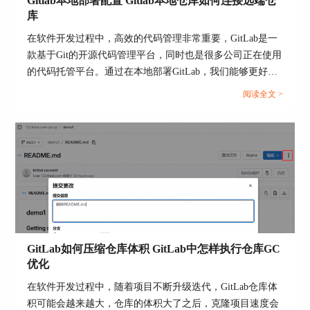
高访问速度。
Gitlab本地部署配置 Gitlab本地仓库如何连接远端仓
库
在软件开发过程中，高效的代码管理非常重要，GitLab是一
款基于Git的开源代码管理平台，同时也是很多公司正在使用
的代码托管平台。通过在本地部署GitLab，我们能够更好地
掌控代码仓库，同时，将本地仓库与远端仓库连接，可实现
阅读全文 >
团队协作与代码的远程备份。本文将为大家介绍Gitlab本地
部署配置，Gitlab本地仓库如何连接远端仓库的相关内容。...
3.备份和恢复策略：制定合理的备份和恢复策略，
对于防止数据丢失和提高系统的可靠性至关重要。
4.权限和安全性：合理设置仓库的访问权限，保护
代码的安全不被未授权访问。同时，定期更新和打
GitLab如何压缩仓库体积 GitLab中怎样执行仓库GC
补丁，防止安全漏洞的出现。
优化
总结
在软件开发过程中，随着项目不断升级迭代，GitLab仓库体
积可能会越来越大，仓库的体积大了之后，克隆项目速度会
通过上述内容的介绍，我们可以了解到GitLab仓库