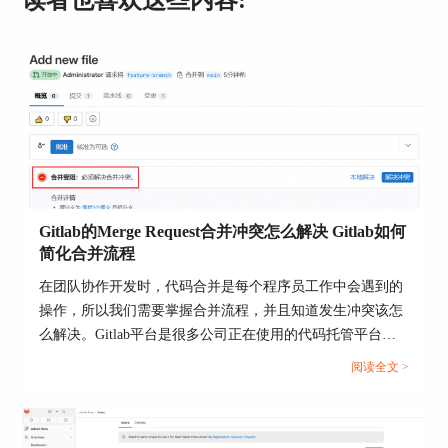
第三步是数据传输。将备份文件安全地传输到目标
服务器上，传输过程中可以使用SSH或FTP等安全
的文件传输协议，以保证数据的安全性。
Gitlab的Merge Request合并冲突怎么解决 Gitlab如何
简化合并流程
第四步是数据恢复。在目标服务器上，使用GitLab
在团队协作开发时，代码合并是每个程序员工作中会遇到的
提供的恢复工具将备份文件中的数据恢复到新的
GitLab实例中。这一步骤需要仔细操作，确保每一
操作，所以我们需要掌握合并流程，并且知道发生冲突该怎
部分数据都能正确放置和配置。
么解决。Gitlab平台是很多公司正在使用的代码托管平台，
该平台支持Merge Request（合并请求），并且为代码审查与
阅读全文 >
最后一步是验证和调试。数据迁移后，需要仔细检
合并提供了标准化流程。当多人并行开发时，就很可能出现
查迁移的数据是否完整，系统功能是否正常。这可
合并冲突的情况，如何高效解决冲突并优化合并流程呢？本
能包括用户能否正常登录、项目是否完整、持续集
文将为大家介绍Gitlab的Merge Request合并冲突怎么解决，
成服务是否运行正常等。任何问题都需要及时解