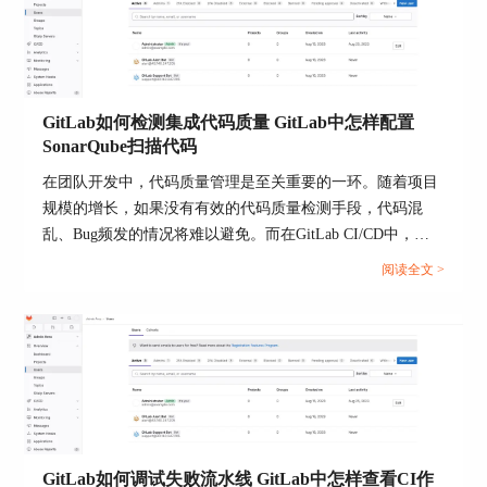
Gitlab如何简化合并流程的相关内容。...
决，确保新系统的稳定运行。
三、GitLab数据迁移好用吗
数据迁移是否“好用”取决于迁移的准备和执行过
程。一个成功的数据迁移不仅能无缝转移所有重要
GitLab如何检测集成代码质量 GitLab中怎样配置
数据，还能在新环境中提高系统的性能和可用性。
SonarQube扫描代码
在很多情况下，迁移GitLab到更先进或更适合的硬
在团队开发中，代码质量管理是至关重要的一环。随着项目
件和软件平台上，可以提升操作效率，降低维护成
规模的增长，如果没有有效的代码质量检测手段，代码混
本，增强数据安全。
乱、Bug频发的情况将难以避免。而在GitLab CI/CD中，集
通过仔细规划和使用正确的迁移策略，GitLab的数
成SonarQube进行代码扫描是个不错的选择。SonarQube可以
阅读全文 >
据迁移是一种有效的提升系统性能和安全性的方
帮助我们分析代码中的潜在问题、Bug、代码异味和安全隐
法。然而，值得注意的是，数据迁移也可能带来一
患。那么，GitLab如何检测集成代码质量 GitLab中怎样配置
些风险，如数据丢失、服务中断等，这就需要通过
SonarQube扫描代码？今天我们就来聊聊这些实用技巧。...
有效的备份和严格的测试来降低风险。
GitLab如何调试失败流水线 GitLab中怎样查看CI作