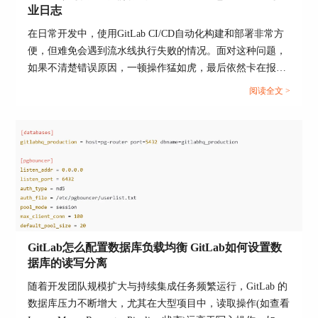
业日志
在日常开发中，使用GitLab CI/CD自动化构建和部署非常方
便，但难免会遇到流水线执行失败的情况。面对这种问题，
如果不清楚错误原因，一顿操作猛如虎，最后依然卡在报错
上，真让人头大。要想快速解决流水线失败，学会查看CI作
阅读全文 >
完成数据迁移后，不仅仅是硬件和软件的变更，更
业日志是关键。那么，GitLab如何调试失败流水线 GitLab中
重要的是，这可能带来团队工作流程的优化。例
怎样查看CI作业日志？今天就来详细聊聊这个问题。...
如，新的服务器可能支持更快的数据处理速度，更
高效的资源利用率，这些都直接影响到开发团队的
工作效率。同时，迁移过程中的各种调整和优化，
如数据库的重构、存储的优化等，都有可能提高
GitLab实例的整体性能。
此外，从维护和管理的角度来看，新的GitLab环境
可能引入了更先进的监控和自动化工具，这些工具
GitLab怎么配置数据库负载均衡 GitLab如何设置数
可以帮助管理员更好地管理系统状态，预防可能的
据库的读写分离
故障，从而提升系统的稳定性和可靠性。
随着开发团队规模扩大与持续集成任务频繁运行，GitLab 的
最终，GitLab数据迁移的好处是多方面的。它不仅
数据库压力不断增大，尤其在大型项目中，读取操作(如查看
能解决旧服务器的性能瓶颈问题，还能通过引入新