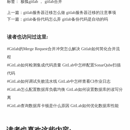
标签：
极狐gitlab
，
gitlab合并
此外，为了数据安全，迁移过程中需要进行数据备
上一篇：
gitlab服务器迁移怎么做 gitlab服务器迁移的注意事项
份，避免因意外情况导致数据的丢失。
下一篇：
gitlab备份代码怎么弄 gitlab备份代码是自动的吗
二、GitLab数据迁移怎么操作
GitLab数据迁移的操作流程可以分为几个主要步
读者也访问过这里:
骤。
#
Gitlab的Merge Request合并冲突怎么解决 Gitlab如何简化合并流
第一步是准备工作，这包括确认目标服务器的环境
设置与源服务器相符，例如操作系统、网络配置
程
等。同时，还需要在迁移前进行详尽的备份，以确
#
GitLab如何检测集成代码质量 GitLab中怎样配置SonarQube扫描
保在任何意外情况下都能恢复数据。
代码
第二步是数据导出。GitLab官方提供了强大的备份
#
GitLab如何调试失败流水线 GitLab中怎样查看CI作业日志
工具，可以通过命令行工具执行备份操作，这通常
#
GitLab怎么配置数据库负载均衡 GitLab如何设置数据库的读写分
包括仓库数据、数据库、配置文件等。导出的数据
离
会被打包成一个文件，方便迁移。
#
GitLab查询数据库卡顿是什么原因 GitLab如何优化数据库性能
读者也喜欢这些内容: