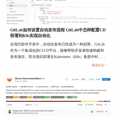
'server.key'
然后修改Gitlab连接数据库的配置，启用SSL连接模
式。
启用SSL后，即使有人截获了网络数据，也无法轻
GitLab如何设置自动发布流程 GitLab中怎样配置CD
易解密。
部署到K8s实现自动化
4、限制数据库访问权限（权限控制）
在现代软件开发中，自动化发布已经成为一种趋势。GitLab
不是谁都能随便访问数据库的：
作为一个集成化的CI/CD平台，能够帮助开发者快速构建和
发布项目。而当项目部署在Kubernetes（K8s）集群中时，如
Gitlab数据库账号应该单独创建，限制权限，比如
何让GitLab实现自动化发布就显得尤为重要。那么，GitLab
阅读全文 >
只给SELECT、INSERT、UPDATE、DELETE权
如何设置自动发布流程 GitLab中怎样配置CD部署到K8s实现
限。
自动化？今天我就来详细讲解这个操作流程。...
尽量不要用数据库root账号直接给Gitlab连接用。
设置防火墙规则，比如iptables，限定哪些服务器可
以访问数据库。
权限越细致，安全性越高。
5、数据库及时备份和加密存储