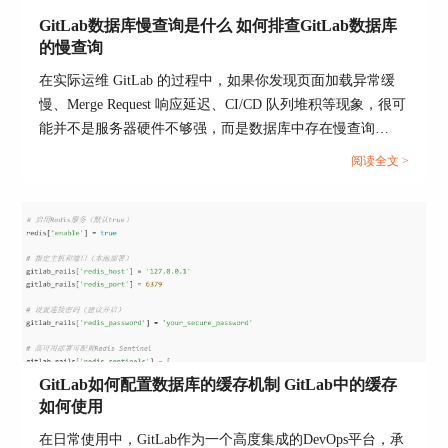
定期备份数据库，这个是关键的安全保障：
GitLab数据库慢查询是什么 如何排查GitLab数据库
的慢查询
Gitlab自带备份命令，每天定时执行备份任务：
在实际运维 GitLab 的过程中，如果你发现页面加载异常缓
gitlab-backup create
慢、Merge Request 响应延迟、CI/CD 队列堆积等现象，很可
备份的数据文件建议额外用AES或其他加密算法加
能并不是服务器硬件不够强，而是数据库中存在慢查询
密后存储在安全地方。
(Slow Query)问题。GitLab 的底层数据库使用 PostgreSQL，
阅读全文 >
如果某些 SQL 语句执行效率低下，就会严重拖慢系统响应
定期异地备份，避免单点故障。
速度，甚至引发连接堆积、服务不可用等后果。本文将围
这样，即便数据库被攻击，也有数据恢复的手段。
绕“GitLab数据库慢查询是什么 如何排查GitLab数据库的慢
查询”这两个问题，详细解释慢查询的定义、成因和表现，
6、定期更新和修复漏洞（安全补丁）
并结合实际操作方法，指导你如何发现并优化 GitLab 中的
Gitlab官方会定期发布安全补丁，一定要：
慢查询瓶颈。...
定期查看Gitlab官网发布的安全公告。
及时更新数据库和Gitlab版本，快速修复漏洞。
GitLab如何配置数据库的缓存机制 GitLab中的缓存
比如执行：
如何使用
gitlab-ctl upgrade
在日常使用中，GitLab作为一个高度集成的DevOps平台，承