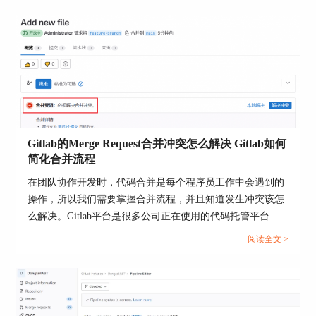
2、禁止数据库直接暴露公网
这是很多安全事件的根源之一：
数据库端口（比如PostgreSQL的5432端口）绝对不
要直接开放到互联网上！
建议数据库只在内网环境开放。
如果需要远程管理数据库，可以使用VPN或者SSH
隧道的方式安全连接。
Gitlab的Merge Request合并冲突怎么解决 Gitlab如何
简化合并流程
这样基本就堵死了大部分攻击的通道。
在团队协作开发时，代码合并是每个程序员工作中会遇到的
3、启用Gitlab数据库加密连接（SSL）
操作，所以我们需要掌握合并流程，并且知道发生冲突该怎
Gitlab默认数据库连接一般不启用SSL加密，如果内
么解决。Gitlab平台是很多公司正在使用的代码托管平台，
网环境复杂，建议启用SSL：
该平台支持Merge Request（合并请求），并且为代码审查与
阅读全文 >
合并提供了标准化流程。当多人并行开发时，就很可能出现
PostgreSQL开启SSL连接的方法：
合并冲突的情况，如何高效解决冲突并优化合并流程呢？本
在postgresql.conf配置文件里添加：
文将为大家介绍Gitlab的Merge Request合并冲突怎么解决，
Gitlab如何简化合并流程的相关内容。...
ssl = on ssl_cert_file = 'server.crt' ssl_key_file =