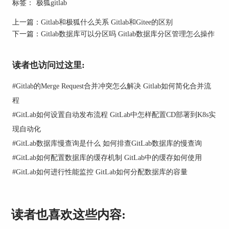
标签：
极狐gitlab
上一篇：
Gitlab和极狐什么关系 Gitlab和Gitee的区别
下一篇：
Gitlab数据库可以分区吗 Gitlab数据库分区管理怎么操作
读者也访问过这里:
二、开发者如何确保Gitlab数据库的安全性？
#
Gitlab的Merge Request合并冲突怎么解决 Gitlab如何简化合并流
既然数据库安全很重要，那具体怎么做才能确保它
程
安全呢？这里给你总结几个特别实用的安全建议：
#
GitLab如何设置自动发布流程 GitLab中怎样配置CD部署到K8s实
现自动化
1、设置强密码并定期更换（最基本也最重要）
#
GitLab数据库慢查询是什么 如何排查GitLab数据库的慢查询
数据库账号密码设置不能过于简单，设置密码时要
#
GitLab如何配置数据库的缓存机制 GitLab中的缓存如何使用
用复杂的密码组合（字母大小写+数字+符号）。
#
GitLab如何进行性能监控 GitLab如何分配数据库的容量
Gitlab数据库账号和root账号密码不要用默认密码。
建议每3到6个月定期更换密码。
读者也喜欢这些内容:
这样最基础的安全就做到了。