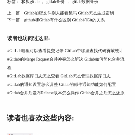
标签：
极狐gitlab
，
gitlab备份
，
gitlab数据备份
图1：删除保护
上一篇：
Gitlab加密文件别人能看见吗 Gitlab怎么生成密钥
如果开启了该功能，删除群组中的项目，第一次删
下一篇：
github和Gitlab有什么区别 Gitlab和Git的关系
除时项目会标记为等待删除。因为设置了保护周期
为7天，因此会在删除之日起的7天之后被删除，项
目上方明确显示了项目将被删除的具体日期。
读者也访问过这里:
#
GitLab哪里可以查看提交记录 GitLab中哪里查找代码贡献统计
#
Gitlab的Merge Request合并冲突怎么解决 Gitlab如何简化合并流
程
#
GitLab数据库日志怎么查看 GitLab怎么管理数据库日志
#
Gitlab的通知设置怎么调整 Gitlab的邮件通知功能如何配置
#
Gitlab合并后发布Release版本怎么操作 Gitlab合并之后怎么还原
图2：删除项目
读者也喜欢这些内容:
如果发现删除项目是误操作，那么可以
在保护期内
对项目进行恢复（超过保护期项目就会被彻底删