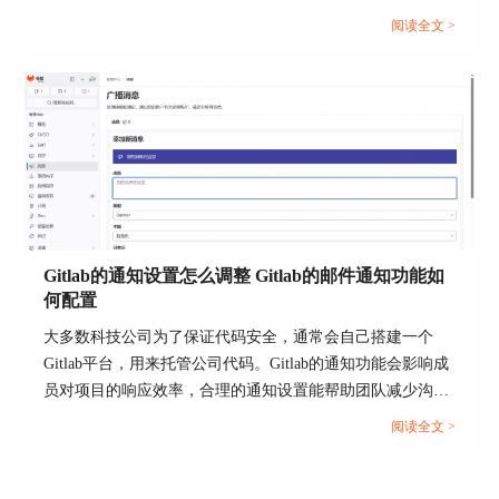
恶意访问、执行错误，数据库日志都是第一手的重要证据来
阅读全文 >
源。而 GitLab 默认使用 PostgreSQL 数据库，其日志体系具
备强大灵活性，结合 GitLab 的目录结构与维护工具，可以
实现对日志的全面查看与有效管理。本文将围绕“GitLab数据
库日志怎么查看 GitLab怎么管理数据库日志”两个主题，从
日志路径、内容分类到配置优化和清理策略，为你构建一套
完善的数据库日志使用指南。...
图5：备份gitlab
二、Gitlab删除Commit记录
Gitlab怎么删除Commit记录的呢？项目历史提交记
Gitlab的通知设置怎么调整 Gitlab的邮件通知功能如
录中可能存在错误的提交，解决办法就是通过删除
何配置
或覆盖提交记录来删除错误的commit提交。
大多数科技公司为了保证代码安全，通常会自己搭建一个
在Gitlab中，我们可以使用【reset】命令实现此操
Gitlab平台，用来托管公司代码。Gitlab的通知功能会影响成
作，适合删除最近的一个或多个提交，操作步骤如
员对项目的响应效率，合理的通知设置能帮助团队减少沟通
下：
成本，加快项目开发效率。本文将为大家介绍Gitlab的通知
阅读全文 >
设置怎么调整，Gitlab的邮件通知功能如何配置的相关内
1、重置到上一个提交
容。...
如果想要保留当前的文件变更，但删除提交记录，