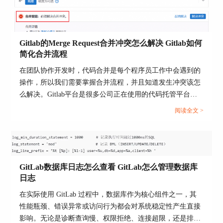
Gitlab的Merge Request合并冲突怎么解决 Gitlab如何
简化合并流程
在团队协作开发时，代码合并是每个程序员工作中会遇到的
图4：立即删除
操作，所以我们需要掌握合并流程，并且知道发生冲突该怎
对于群组的删除，也是一样的流程，有延迟删除功
么解决。Gitlab平台是很多公司正在使用的代码托管平台，
能，就能够避免因为误操作带来的数据丢失了。
该平台支持Merge Request（合并请求），并且为代码审查与
阅读全文 >
合并提供了标准化流程。当多人并行开发时，就很可能出现
如果没有开启该功能，项目已经删除，可以尝试下
合并冲突的情况，如何高效解决冲突并优化合并流程呢？本
面这些补救措施：
文将为大家介绍Gitlab的Merge Request合并冲突怎么解决，
1）如果团队成员本地有完整的项目，可直接推送
Gitlab如何简化合并流程的相关内容。...
至GitLab新建同名仓库。
GitLab数据库日志怎么查看 GitLab怎么管理数据库
日志
2）服务器快照恢复：如果GitLab部署在自有服务
器，且定期备份（使用【gitlab-rake
在实际使用 GitLab 过程中，数据库作为核心组件之一，其
gitlab:backup:create】），可通过恢复快照找回数
性能瓶颈、错误异常或访问行为都会对系统稳定性产生直接
据。
影响。无论是诊断查询慢、权限拒绝、连接超限，还是排查