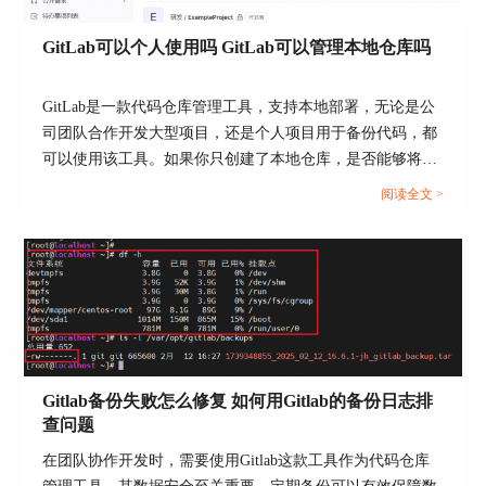
GitLab可以个人使用吗 GitLab可以管理本地仓库吗
GitLab是一款代码仓库管理工具，支持本地部署，无论是公
司团队合作开发大型项目，还是个人项目用于备份代码，都
可以使用该工具。如果你只创建了本地仓库，是否能够将本
地仓库推送到GitLab服务中呢？本文将为大家介绍GitLab可
阅读全文 >
以个人使用吗，GitLab可以管理本地仓库吗的相关内容。...
二、GitLab数据库的死锁问题如何处理
死锁(Deadlock)是指两个或多个事务互相等待对方
释放资源，造成永久阻塞。GitLab 在高并发读写
Gitlab备份失败怎么修复 如何用Gitlab的备份日志排
(如同时合并多个MR、批量更新权限等)时可能触发
查问题
死锁。
在团队协作开发时，需要使用Gitlab这款工具作为代码仓库
1. 判断是否发生了死锁