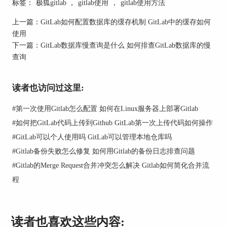
标签：
极狐gitlab
，
gitlab使用
，
gitlab使用方法
上一篇：
GitLab如何配置数据库的缓存机制 GitLab中的缓存如何
使用
下一篇：
GitLab数据库慢查询是什么 如何排查GitLab数据库的慢
确保：
查询
主机名与 PostgreSQL 实际监听地址一致;
读者也访问过这里:
密码未过期;
防火墙未阻断 5432 端口。
#
第一次使用Gitlab怎么配置 如何在Linux服务器上部署Gitlab
#
如何把GitLab代码上传到Github GitLab第一次上传代码如何操作
执行以下命令测试连接：
#
GitLab可以个人使用吗 GitLab可以管理本地仓库吗
psql -h 127.0.0.1 -U gitlab -d gitlabhq_production
#
Gitlab备份失败怎么修复 如何用Gitlab的备份日志排查问题
若连接失败，说明是 PostgreSQL 层问题;若成功，
#
Gitlab的Merge Request合并冲突怎么解决 Gitlab如何简化合并流
问题可能出在 GitLab 应用与数据库连接中间件之
程
间。
3. 检查连接数是否耗尽
读者也喜欢这些内容:
PostgreSQL 有最大连接数限制(默认100)。如并发