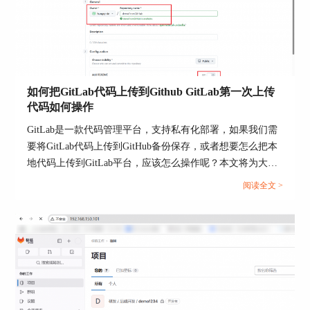
检查磁盘空间：
如何把GitLab代码上传到Github GitLab第一次上传
df -h /var/opt/gitlab/postgresql
代码如何操作
清理无用日志、CI文件或扩容磁盘后重启数据库服
GitLab是一款代码管理平台，支持私有化部署，如果我们需
务。
要将GitLab代码上传到GitHub备份保存，或者想要怎么把本
地代码上传到GitLab平台，应该怎么操作呢？本文将为大家
5. 数据库密码变更后未同步
介绍如何把GitLab代码上传到GitHub，GitLab第一次上传代
阅读全文 >
如果数据库密码被更改但未更新 gitlab.rb 配置，会
码如何操作的相关内容。...
导致连接失败。
修改配置后，务必重新加载：
sudo gitlab-ctl reconfigure