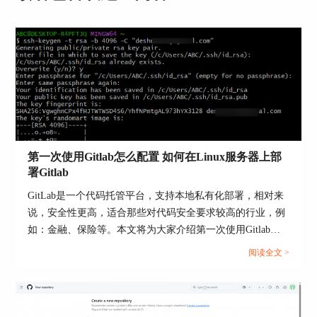
Runner、CI/CD任务过多，可能瞬间打满连接。
查看当前连接数：
SELECT count(*) FROM pg_stat_activity;
如超过阈值(例如 max_connections = 100)，可临时
重启 GitLab 清空连接：
sudo gitlab-ctl restart
长期建议：
第一次使用Gitlab怎么配置 如何在Linux服务器上部
使用 PgBouncer 限流;
署Gitlab
增加 max_connections;
GitLab是一个代码托管平台，支持本地私有化部署，相对来
说，安全性更高，适合那些对代码安全要求较高的行业，例
限制并发 Runner 数量;
如：金融、保险等。本文将为大家介绍第一次使用Gitlab怎
优化慢查询避免长连接。
么配置，如何在Linux服务器上部署Gitlab的相关内容。...
阅读全文 >
4. 数据库文件损坏或磁盘满
如 PostgreSQL 无法启动，查看系统日志是否有如
下报错：