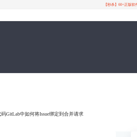
【秒杀】60+正版
代码GitLab中如何将Issue绑定到合并请求