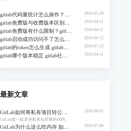
2024-05-28
gitlab代码量统计怎么操作？如何在gitlab中自动统计代码行数？
2024-04-11
gitlab免费版与收费版本区别？gitlab企业版怎样收费？
2024-04-11
gitlab免费版有什么限制？gitlab免费版可以几人用？
2024-06-12
gitlab启动成功访问不了怎么办？gitlab无法访问页面有哪些原因？
2024-07-23
gitlab的token怎么生成 gitlab的access token怎么查询
2024-04-11
gitlab哪个版本稳定 gitlab社区版和企业版的区别
最新文章
2026-08-05
GitLab如何将私有项目转公开项目 GitLab如何将项目移到组中
GitLab是一款支持私有化部署的代码管理和协作平台，在实际工作中，创建项目仓库可能设置成了私有仓库，后期可能需要将其转为公共项目。或者随着项目团队扩张、部门调整，导致项目仓库杂乱，可以按照开发团队创建【组】，方便统一管理。下面本文将为大家介绍GitLab如何将私有项目转公开项目，GitLab如何将项目移到组中的相关内容。
2026-07-06
GitLab为什么这么吃内存 如何解决GitLab内存占用过大的问题