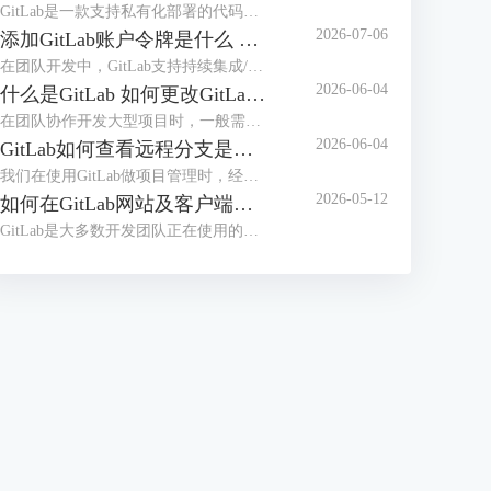
GitLab是一款支持私有化部署的代码托管平台，在日常使用时，可能会遇到GitLab的服务器内存占用率高，导致团队成员在提交代码、执行CI/CD构建时，GitLab页面加载卡顿、响应超时，在提交代码的高峰期、严重影响提交效率，甚至可能导致无法正常拉取、提交代码。本文将为大家介绍GitLab为什么这么吃内存，如何解决GitLab内存占用过大的问题的相关内容。
2026-07-06
添加GitLab账户令牌是什么 GitLab如何设置令牌
在团队开发中，GitLab支持持续集成/部署，并且支持本地私有化部署，是很多开发团队正在使用的代码管理工具。员工在使用GitLab拉取代码时，配置令牌可以免密登录，更加安全高效。那么GitLab令牌是什么，怎么设置令牌呢？本文将为大家介绍添加GitLab账户令牌是什么，GitLab如何设置令牌的相关内容。
2026-06-04
什么是GitLab 如何更改GitLab的初始密码
在团队协作开发大型项目时，一般需要使用项目管理工具，比较常用的是Gitee、GitLab等，如果对项目安全性要求较高，需要私有化部署，建议部署GitLab后团队之间使用。很多用户并不知道GitLab是什么，初次拿到GitLab账号后怎么修改初始化密码呢？本文将为大家介绍什么是GitLab，如何更改GitLab的初始密码的相关内容。
2026-06-04
GitLab如何查看远程分支是基于哪个分支创建的 GitLab怎么切换当前开发分支
我们在使用GitLab做项目管理时，经常会创建多个分支。合理的分支体系能够保证项目顺利推进，在使用分支时，我们需要知道远程分支的创建源头，从而知道代码之间的关系，避免合并冲突。拉取代码后，需要切换到指定分支开发，应该怎么切换分支呢？本文将为大家介绍GitLab如何查看远程分支是基于哪个分支创建的，GitLab怎么切换当前开发分支的相关内容。
2026-05-12
如何在GitLab网站及客户端同步修改个人密码 客户端怎么免密拉取代码
GitLab是大多数开发团队正在使用的开发工具，很多用户想要在开发工具（例如IDEA）中登录GitLab账户，从而可以快速拉取代码。如果GitLab网站修改了密码，怎么能实现开发工具客户端同步修改呢？每次拉取代码都需要输入密码的情况下，怎么做到免密拉取代码呢？本文将为大家介绍如何在GitLab网站及客户端同步修改个人密码，客户端怎么免密拉取代码的相关内容。