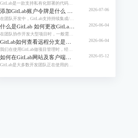
GitLab是一款支持私有化部署的代码托管平台，在日常使用时，可能会遇到GitLab的服务器内存占用率高，导致团队成员在提交代码、执行CI/CD构建时，GitLab页面加载卡顿、响应超时，在提交代码的高峰期、严重影响提交效率，甚至可能导致无法正常拉取、提交代码。本文将为大家介绍GitLab为什么这么吃内存，如何解决GitLab内存占用过大的问题的相关内容。
2026-07-06
添加GitLab账户令牌是什么 GitLab如何设置令牌
在团队开发中，GitLab支持持续集成/部署，并且支持本地私有化部署，是很多开发团队正在使用的代码管理工具。员工在使用GitLab拉取代码时，配置令牌可以免密登录，更加安全高效。那么GitLab令牌是什么，怎么设置令牌呢？本文将为大家介绍添加GitLab账户令牌是什么，GitLab如何设置令牌的相关内容。
2026-06-04
什么是GitLab 如何更改GitLab的初始密码
在团队协作开发大型项目时，一般需要使用项目管理工具，比较常用的是Gitee、GitLab等，如果对项目安全性要求较高，需要私有化部署，建议部署GitLab后团队之间使用。很多用户并不知道GitLab是什么，初次拿到GitLab账号后怎么修改初始化密码呢？本文将为大家介绍什么是GitLab，如何更改GitLab的初始密码的相关内容。
2026-06-04
GitLab如何查看远程分支是基于哪个分支创建的 GitLab怎么切换当前开发分支
我们在使用GitLab做项目管理时，经常会创建多个分支。合理的分支体系能够保证项目顺利推进，在使用分支时，我们需要知道远程分支的创建源头，从而知道代码之间的关系，避免合并冲突。拉取代码后，需要切换到指定分支开发，应该怎么切换分支呢？本文将为大家介绍GitLab如何查看远程分支是基于哪个分支创建的，GitLab怎么切换当前开发分支的相关内容。
2026-05-12
如何在GitLab网站及客户端同步修改个人密码 客户端怎么免密拉取代码
GitLab是大多数开发团队正在使用的开发工具，很多用户想要在开发工具（例如IDEA）中登录GitLab账户，从而可以快速拉取代码。如果GitLab网站修改了密码，怎么能实现开发工具客户端同步修改呢？每次拉取代码都需要输入密码的情况下，怎么做到免密拉取代码呢？本文将为大家介绍如何在GitLab网站及客户端同步修改个人密码，客户端怎么免密拉取代码的相关内容。