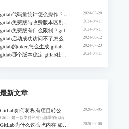
2024-05-28
gitlab代码量统计怎么操作？如何在gitlab中自动统计代码行数？
2024-04-11
gitlab免费版与收费版本区别？gitlab企业版怎样收费？
2024-04-11
gitlab免费版有什么限制？gitlab免费版可以几人用？
2024-06-12
gitlab启动成功访问不了怎么办？gitlab无法访问页面有哪些原因？
2024-07-23
gitlab的token怎么生成 gitlab的access token怎么查询
2024-04-11
gitlab哪个版本稳定 gitlab社区版和企业版的区别
最新文章
2026-08-05
GitLab如何将私有项目转公开项目 GitLab如何将项目移到组中
GitLab是一款支持私有化部署的代码管理和协作平台，在实际工作中，创建项目仓库可能设置成了私有仓库，后期可能需要将其转为公共项目。或者随着项目团队扩张、部门调整，导致项目仓库杂乱，可以按照开发团队创建【组】，方便统一管理。下面本文将为大家介绍GitLab如何将私有项目转公开项目，GitLab如何将项目移到组中的相关内容。
2026-07-06
GitLab为什么这么吃内存 如何解决GitLab内存占用过大的问题