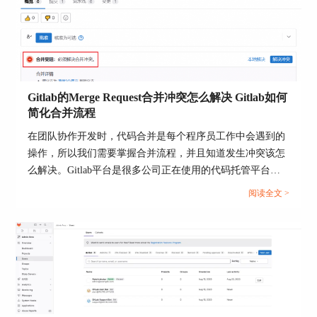
1.接受邀请：项目管理员可以通过Gitlab向团队成
员发送邀请。接受邀请后，成员将自动加入项目。
Gitlab的Merge Request合并冲突怎么解决 Gitlab如何
简化合并流程
2.请求访问权限：如果没有收到邀请，可以通过
Gitlab项目页面的“请求访问”按钮向项目管理员发
在团队协作开发时，代码合并是每个程序员工作中会遇到的
送访问请求。管理员批准后，即可加入项目。
操作，所以我们需要掌握合并流程，并且知道发生冲突该怎
么解决。Gitlab平台是很多公司正在使用的代码托管平台，
3.直接添加：项目管理员还可以直接在项目设置中
该平台支持Merge Request（合并请求），并且为代码审查与
添加新成员，指定相应的角色和权限。
阅读全文 >
合并提供了标准化流程。当多人并行开发时，就很可能出现
Gitlab的合并请求和项目管理功能为团队提供了高
合并冲突的情况，如何高效解决冲突并优化合并流程呢？本
效的协作环境。通过正确使用合并请求、解决合并
文将为大家介绍Gitlab的Merge Request合并冲突怎么解决，
pending问题以及加入项目，团队成员可以更好地协
Gitlab如何简化合并流程的相关内容。...
作，提高开发效率。
总结起来，本文详细介绍了“gitlab合并请求怎么用
的？gitlab合并一直处于pending怎么解决gitlab怎么