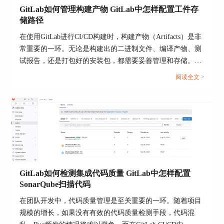
加入项目？”这三个方面的内容。希望这些信息能
GitLab如何管理构建产物 GitLab中怎样配置工件存
够帮助您更好地使用Gitlab进行团队协作和代码管
储路径
理。
在使用GitLab进行CI/CD构建时，构建产物（Artifacts）是非
常重要的一环。无论是构建出的二进制文件、编译产物、测
试报告，还是打包好的安装包，都需要妥善管理和存储。要
是不对构建产物进行统一管理，时间久了文件散落各处，不
阅读全文 >
仅查找不便，还会占用大量磁盘空间。那么，GitLab如何管
理构建产物 GitLab中怎样配置工件存储路径？接下来，我就
带大家详细了解一下。...
GitLab如何检测集成代码质量 GitLab中怎样配置
SonarQube扫描代码
在团队开发中，代码质量管理是至关重要的一环。随着项目
规模的增长，如果没有有效的代码质量检测手段，代码混