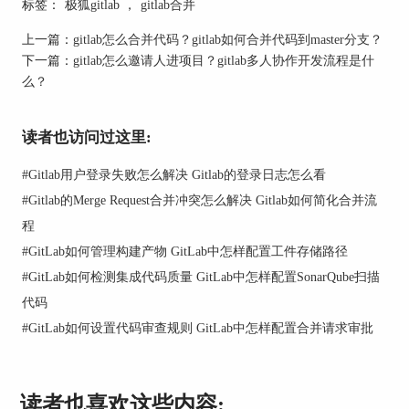
标签：
极狐gitlab
，
gitlab合并
功能完整。
上一篇：
gitlab怎么合并代码？gitlab如何合并代码到master分支？
5.合并代码：评审通过后，点击“合并”按钮，将代
下一篇：
gitlab怎么邀请人进项目？gitlab多人协作开发流程是什
码合并到目标分支。
么？
二、gitlab合并一直处于pending怎么解决
有时，Gitlab的合并请求会一直处于pending状态，
读者也访问过这里:
导致无法完成合并。这通常是由于以下原因：
#
Gitlab用户登录失败怎么解决 Gitlab的登录日志怎么看
#
Gitlab的Merge Request合并冲突怎么解决 Gitlab如何简化合并流
程
#
GitLab如何管理构建产物 GitLab中怎样配置工件存储路径
#
GitLab如何检测集成代码质量 GitLab中怎样配置SonarQube扫描
代码
#
GitLab如何设置代码审查规则 GitLab中怎样配置合并请求审批
1.CI/CD管道问题：Gitlab的合并请求依赖于CI/CD
管道的成功执行。如果管道失败或未运行，合并请
求将保持pending状态。检查管道日志，修复错误，
读者也喜欢这些内容: