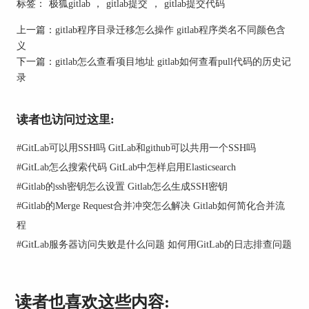
标签：
极狐gitlab
，
gitlab提交
，
gitlab提交代码
上一篇：
gitlab程序目录迁移怎么操作 gitlab程序类名不同颜色含
义
下一篇：
gitlab怎么查看项目地址 gitlab如何查看pull代码的历史记
录
图1：查看提交记录
二、gitlab如何查看提交代码的IP
读者也访问过这里:
有时候，你可能需要查一下代码是从哪个IP地址提
#
GitLab可以用SSH吗 GitLab和github可以共用一个SSH吗
交的，尤其是在排查一些异常提交或者确保提交安
全的时候，知道IP地址就很重要了。
#
GitLab怎么搜索代码 GitLab中怎样启用Elasticsearch
#
Gitlab的ssh密钥怎么设置 Gitlab怎么生成SSH密钥
GitLab提供了几种方式让你获取提交IP，操作并不
复杂。
#
Gitlab的Merge Request合并冲突怎么解决 Gitlab如何简化合并流
程
安装 GitLab Runner：要想查提交的IP，首先你需要
#
GitLab服务器访问失败是什么问题 如何用GitLab的日志排查问题
在服务器上安装GitLab Runner。它是一个帮助
GitLab记录用户提交信息的小工具，能让你追踪每
次提交时的IP地址。
读者也喜欢这些内容:
使用 GitLab API 获取数据：GitLab提供了API接