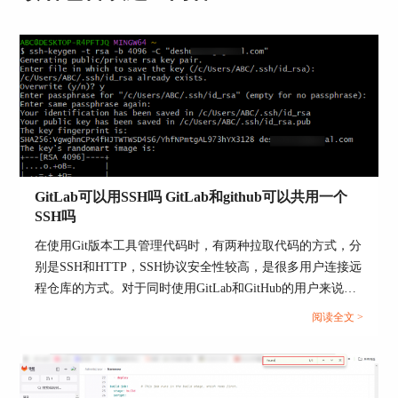
口，你可以通过它来查询项目的提交记录和对应的
IP地址。具体来说，你需要调用GitLab的REST
API，使用 /projects/
/repository/commits 这个接口，替换为你项目的
ID，这样就能获取到提交的详细信息，包括IP地
址。
查看服务器日志：如果你需要更详细的提交信息，
你也可以直接去服务器上查找日志文件。管理员可
以登录服务器，进入 /var/log/gitlab/gitlab-rails/ 目
GitLab可以用SSH吗 GitLab和github可以共用一个
录，查看日志文件，在那里你可以找到每次提交的
SSH吗
IP记录。
在使用Git版本工具管理代码时，有两种拉取代码的方式，分
这样，你就可以轻松追踪到每次提交的IP地址，确
别是SSH和HTTP，SSH协议安全性较高，是很多用户连接远
保提交来源的安全性。
程仓库的方式。对于同时使用GitLab和GitHub的用户来说，
能不能二者共用一个SSH呢？本文将为大家介绍GitLab可以
阅读全文 >
用SSH吗，GitLab和GitHub可以共用一个SSH吗的相关内
容。...