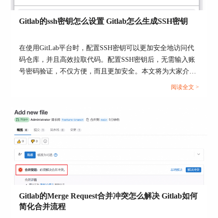
到“Clone”按钮，选择HTTPS链接，复制到本地，
之后使用 git clone 命令就能把代码下载到你的电脑
Gitlab的ssh密钥怎么设置 Gitlab怎么生成SSH密钥
上了。
使用 SSH 密钥下载代码：如果你追求更高的安全
在使用GitLab平台时，配置SSH密钥可以更加安全地访问代
性，那就可以选择用SSH密钥来下载代码。首先你
码仓库，并且高效拉取代码。配置SSH密钥后，无需输入账
需要在本地生成一个SSH密钥，然后把公钥添加到
号密码验证，不仅方便，而且更加安全。本文将为大家介绍
GitLab账户的SSH密钥设置里。这样你就可以通过
Gitlab的ssh密钥怎么设置，Gitlab怎么生成SSH密钥的相关内
阅读全文 >
SSH连接到GitLab，使用 git clone 命令安全地下载
容。...
代码。
直接下载 ZIP 或 TAR 包：不喜欢命令行?没问题，
GitLab还提供了直接下载打包好的代码方式。在项
目的代码页面里，你会看到“Download ZIP”或
者“Download TAR”的按钮，点击一下GitLab就会把
项目代码打包好，让你可以直接下载。
不管是用HTTPS、SSH，还是直接下载压缩包，这
些方法都能确保你的代码下载过程安全无误。
Gitlab的Merge Request合并冲突怎么解决 Gitlab如何
简化合并流程