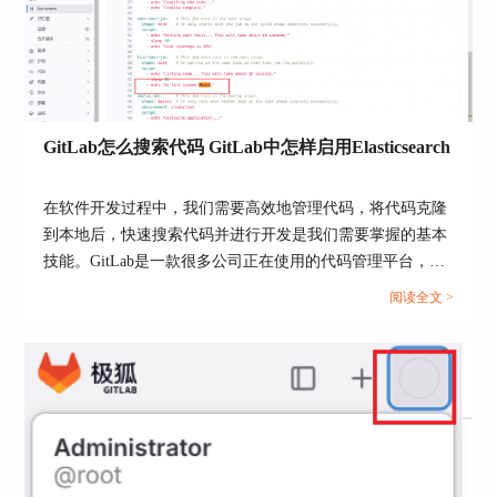
GitLab怎么搜索代码 GitLab中怎样启用Elasticsearch
在软件开发过程中，我们需要高效地管理代码，将代码克隆
图2：查看ip
到本地后，快速搜索代码并进行开发是我们需要掌握的基本
技能。GitLab是一款很多公司正在使用的代码管理平台，我
三、gitlab怎么安全下载代码
们在使用GitLab时，怎么搜索代码呢？如果要快速搜索，怎
阅读全文 >
下载代码是我们在GitLab中经常会做的事，但怎么
么启用Elasticsearch呢？本文将为大家介绍GitLab怎么搜索代
确保下载的代码是安全的呢?安全下载不仅能避免
码，GitLab中怎样启用Elasticsearch的相关内容。...
代码被篡改，还能确保数据的完整性。
下面是几种常见的安全下载方式：
使用 HTTPS 下载代码：GitLab允许通过HTTPS或
者SSH下载代码。对于大多数人来说，HTTPS是最
简单也最安全的选择。你只需要在项目的页面上找