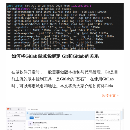
3、用GitLab的“Blame”功能找修改人
有时候我们只想知道某一行代码是谁改的，那就可
以用GitLab自带的“Blame”功能。
怎么用？
打开项目，点击【Repository】→【Files】。
找到需要查看的文件，点击文件右侧的【Blame】
如何将Gitlab跟域名绑定 Git和Gitlab的关系
按钮。
页面上每一行代码旁边都会显示最后修改这行的作
在做软件开发时，一般需要做版本控制与代码管理。Git是目
者和时间。
前主流的版本控制工具，是Gitlab的“基石”，在使用GitLab
时，可以绑定域名和地址。本文将为大家介绍如何将Gitlab
什么时候用？
跟域名绑定，Git和Gitlab的关系的相关内容。...
阅读全文 >
想知道代码出问题时是谁改的。
快速查找某个函数是谁加上的。
4、用GitLab API自动化追踪
如果想做一些自动化的统计，比如每周提交量、代