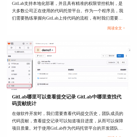
GitLab支持本地化部署，并且具有精准的权限管控机制，是
大多数公司正在使用的代码托管平台。作为一个程序员，我
们需要熟练掌握向GitLab上传代码的流程，有时我们需要同
步别的代码托管平台的代码，例如GitHub。本文将为大家介
阅读全文 >
二、GitLab中如何查看文件变更历史
绍如何往GitLab上上传代码，GitLab如何拉取GitHub代码的
相关内容。...
除了追踪代码修改，查看文件变更历史也是日常开
发中常用的功能，毕竟代码总是不断变化的。
1、直接在GitLab网页查看文件历史
GitLab自带文件历史查看功能，操作也很简单：
操作步骤：
进入项目主页，点击【Repository】→【Files】。
GitLab哪里可以查看提交记录 GitLab中哪里查找代
找到需要查看的文件，点击右侧的【History】按
码贡献统计
钮。
在做软件开发时，我们需要查看代码提交历史，团队成员的
页面上会显示该文件的所有修改记录，包括提交
代码贡献，查看提交记录可以知道项目进度，从而可以保障
人、时间和备注信息。
项目质量。对于使用GitLab作为代码托管平台的开发团队来
说，我们需要掌握查看提交记录方法，以及查看代码贡献统