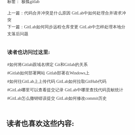
标签：
极狐gitlab
改了哪些文件、改了哪些行。
上一篇：
代码合并冲突是什么原因 GitLab中如何处理合并请求冲
2、GitLab网页上查看修改记录
突
下一篇：
GitLab如何同步远程仓库变更 GitLab中怎样处理本地分
如果不想用命令行，直接在GitLab网页上看修改记
支落后问题
录也很方便。
操作步骤：
读者也访问过这里:
打开GitLab，进入项目主页。
#
如何将Gitlab跟域名绑定 Git和Gitlab的关系
在左侧导航栏找到【Repository】→【Commits】。
#
Gitlab如何部署网站 Gitlab部署在Windows上
就能看到最近的提交列表，每条提交都有提交ID、
#
如何往GitLab上上传代码 GitLab如何拉取GitHub代码
作者、时间和提交信息。
#
GitLab哪里可以查看提交记录 GitLab中哪里查找代码贡献统计
优点：
#
GitLab怎么撤销错误提交 GitLab如何修改commit历史
页面清晰，一眼就能看到谁改了什么。
支持多分支查看，方便对比不同分支的改动。
读者也喜欢这些内容:
可以直接点击某次提交，查看修改文件和具体改动
内容。