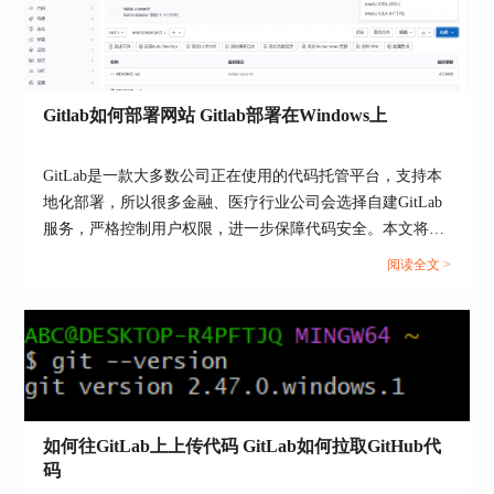
码改动量，可以用GitLab API来获取。
获取提交列表：
GET /projects/:id/repository/commits
Gitlab如何部署网站 Gitlab部署在Windows上
获取文件修改历史：
GET /projects/:id/repository/files/:file_path
GitLab是一款大多数公司正在使用的代码托管平台，支持本
地化部署，所以很多金融、医疗行业公司会选择自建GitLab
通过这些接口，可以把提交信息拉下来，自动生成
服务，严格控制用户权限，进一步保障代码安全。本文将为
报表，特别适合大项目的代码统计。
大家介绍Gitlab如何部署网站，Gitlab部署在Windows上的相
阅读全文 >
关内容。...
如何往GitLab上上传代码 GitLab如何拉取GitHub代
码