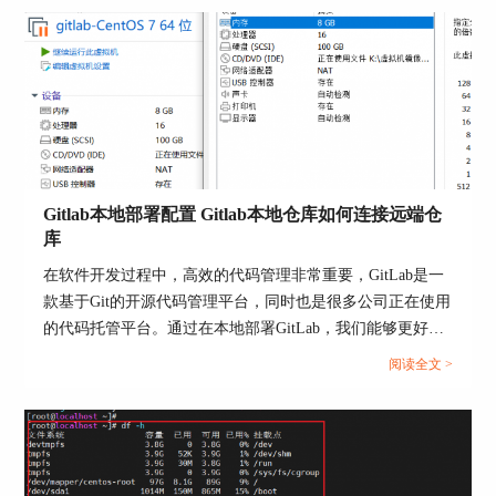
1. Omnibus安装：如果使用Omnibus包安装Gitlab，
Gitlab本地部署配置 Gitlab本地仓库如何连接远端仓
缓存目录通常位于`/var/opt/gitlab/gitlab-
库
rails/shared/cache`。在这个目录下，存放着各种缓
在软件开发过程中，高效的代码管理非常重要，GitLab是一
存文件和临时文件，包括缓存的代码片段和生成的
款基于Git的开源代码管理平台，同时也是很多公司正在使用
静态资源等。
的代码托管平台。通过在本地部署GitLab，我们能够更好地
2. 源代码安装：如果使用源代码安装Gitlab，缓存
掌控代码仓库，同时，将本地仓库与远端仓库连接，可实现
阅读全文 >
目录的位置可以根据配置文件进行自定义。通常，
团队协作与代码的远程备份。本文将为大家介绍Gitlab本地
缓存目录会设置在Gitlab应用的根目录下，如
部署配置，Gitlab本地仓库如何连接远端仓库的相关内容。...
`/home/git/gitlab/shared/cache`。
3. Docker安装：如果使用Docker容器安装Gitlab，
缓存目录会映射到宿主机的文件系统中。可以通过