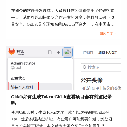
在如今的软件开发领域，大多数科技公司都使用了代码托管
平台，从而可以加快团队合作开发的效率，并且可以保证项
目安全。GitLab是全球知名的DevOps平台之一，在中国市场
1. 配置备份路径：首先，需要配置备份文件的存储
推出极狐GitLab（JiHu）。国内另一主流平台Gitee（码云）
路径。编辑Gitlab配置文件`gitlab.rb`，找到
阅读全文 >
`gitlab_rails['backup_path']`选项，设置备份文件的
凭借“国产”的优势也吸引了很多用户。本文将为大家介绍
存储路径，如`/var/opt/gitlab/backups`。保存配置文
Gitlab和极狐什么关系，Gitlab和Gitee的区别的相关内容。...
件后，运行`gitlab-ctl reconfigure`命令应用配置。
2. 手动备份：运行`gitlab-rake gitlab:backup:create`
命令，即可手动创建备份文件。该命令会将Gitlab
的数据库、仓库、附件等数据打包成一个压缩文
件，存储在配置的备份路径中。
3. 自动备份：为了确保备份的定期执行，可以配置
自动备份任务。在Linux系统中，可以使用Cron定
Gitlab如何生成Token Gitlab查看项目会有浏览记录
吗
时任务工具。在Cron配置文件中添加备份任务，如
每天凌晨2点执行备份命令：
使用GitLab时，生成Token之后，就可以远程调用Gitlab的
Api，然后实现某些功能。有些用户可能想要知道，浏览项
0 2 * /opt/gitlab/bin/gitlab-rake gitlab:backup:create
目是否会留下记录。本文就为大家介绍Gitlab如何生成