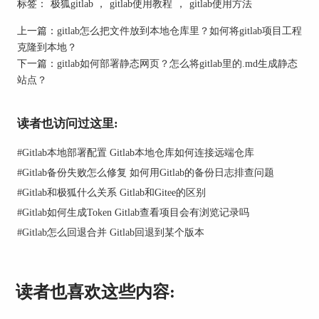
标签：
极狐gitlab
，
gitlab使用教程
，
gitlab使用方法
前状态，确认文件已经从缓存区恢复到本地工作目
录。
上一篇：
gitlab怎么把文件放到本地仓库里？如何将gitlab项目工程
克隆到本地？
4. 撤销修改（可选）：如果需要撤销恢复的文件修
下一篇：
gitlab如何部署静态网页？怎么将gitlab里的.md生成静态
改，可以使用`git checkout --
`命令，该命令会将文
站点？
件恢复到上一次提交的状态。
通过以上步骤，开发者可以轻松地将Gitlab缓存区
读者也访问过这里:
的文件恢复到本地工作目录，继续进行开发和调试
工作。
#
Gitlab本地部署配置 Gitlab本地仓库如何连接远端仓库
二、gitlab缓存目录在哪？
#
Gitlab备份失败怎么修复 如何用Gitlab的备份日志排查问题
#
Gitlab和极狐什么关系 Gitlab和Gitee的区别
Gitlab缓存目录是用于存储缓存文件和临时文件的
地方，了解其位置有助于开发者进行维护和故障排
#
Gitlab如何生成Token Gitlab查看项目会有浏览记录吗
除。Gitlab缓存目录通常位于Gitlab服务器的文件系
#
Gitlab怎么回退合并 Gitlab回退到某个版本
统中，具体路径可以根据安装方式和配置有所不
同。以下是一些常见的Gitlab缓存目录路径：
读者也喜欢这些内容: