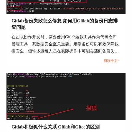
查看Docker容器的挂载点，找到缓存目录的位置，
如`/srv/gitlab/gitlab-rails/shared/cache`。
Gitlab备份失败怎么修复 如何用Gitlab的备份日志排
无论哪种安装方式，开发者都可以通过查看Gitlab
查问题
的配置文件（如`gitlab.rb`或`gitlab.yml`）找到具体
的缓存目录路径。在进行缓存清理或故障排除时，
在团队协作开发时，需要使用Gitlab这款工具作为代码仓库
访问缓存目录可以帮助快速定位和解决问题。
管理工具，其数据安全至关重要。定期备份可以有效保障数
据安全，但许多运维人员在实际操作中可能会遇到备份失败
三、gitlab备份方便操作吗？
的情况。一旦备份失败，不仅可能导致数据恢复困难，还可
阅读全文 >
在代码管理和敏捷开发过程中，定期备份代码和配
能影响团队的工作进度。本文将为大家介绍Gitlab备份失败
置数据是确保数据安全的重要措施。Gitlab提供了
怎么修复，如何用Gitlab的备份日志排查问题的相关内容。...
便捷的备份工具，帮助开发者轻松进行备份操作。
以下是Gitlab备份的具体步骤：
Gitlab和极狐什么关系 Gitlab和Gitee的区别