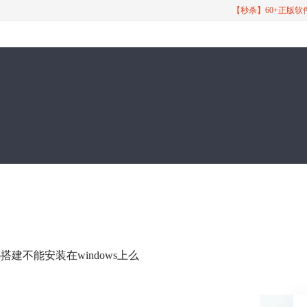
【秒杀】60+正版
itlab搭建不能安装在windows上么