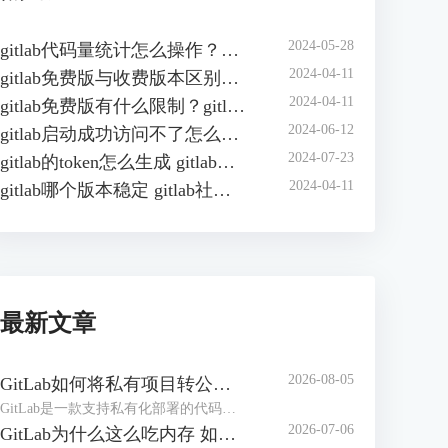
2024-05-28
gitlab代码量统计怎么操作？如何在gitlab中自动统计代码行数？
2024-04-11
gitlab免费版与收费版本区别？gitlab企业版怎样收费？
2024-04-11
gitlab免费版有什么限制？gitlab免费版可以几人用？
2024-06-12
gitlab启动成功访问不了怎么办？gitlab无法访问页面有哪些原因？
2024-07-23
gitlab的token怎么生成 gitlab的access token怎么查询
2024-04-11
gitlab哪个版本稳定 gitlab社区版和企业版的区别
最新文章
2026-08-05
GitLab如何将私有项目转公开项目 GitLab如何将项目移到组中
GitLab是一款支持私有化部署的代码管理和协作平台，在实际工作中，创建项目仓库可能设置成了私有仓库，后期可能需要将其转为公共项目。或者随着项目团队扩张、部门调整，导致项目仓库杂乱，可以按照开发团队创建【组】，方便统一管理。下面本文将为大家介绍GitLab如何将私有项目转公开项目，GitLab如何将项目移到组中的相关内容。
2026-07-06
GitLab为什么这么吃内存 如何解决GitLab内存占用过大的问题