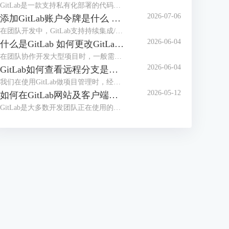
GitLab是一款支持私有化部署的代码托管平台，在日常使用时，可能会遇到GitLab的服务器内存占用率高，导致团队成员在提交代码、执行CI/CD构建时，GitLab页面加载卡顿、响应超时，在提交代码的高峰期、严重影响提交效率，甚至可能导致无法正常拉取、提交代码。本文将为大家介绍GitLab为什么这么吃内存，如何解决GitLab内存占用过大的问题的相关内容。
2026-07-06
添加GitLab账户令牌是什么 GitLab如何设置令牌
在团队开发中，GitLab支持持续集成/部署，并且支持本地私有化部署，是很多开发团队正在使用的代码管理工具。员工在使用GitLab拉取代码时，配置令牌可以免密登录，更加安全高效。那么GitLab令牌是什么，怎么设置令牌呢？本文将为大家介绍添加GitLab账户令牌是什么，GitLab如何设置令牌的相关内容。
2026-06-04
什么是GitLab 如何更改GitLab的初始密码
在团队协作开发大型项目时，一般需要使用项目管理工具，比较常用的是Gitee、GitLab等，如果对项目安全性要求较高，需要私有化部署，建议部署GitLab后团队之间使用。很多用户并不知道GitLab是什么，初次拿到GitLab账号后怎么修改初始化密码呢？本文将为大家介绍什么是GitLab，如何更改GitLab的初始密码的相关内容。
2026-06-04
GitLab如何查看远程分支是基于哪个分支创建的 GitLab怎么切换当前开发分支
我们在使用GitLab做项目管理时，经常会创建多个分支。合理的分支体系能够保证项目顺利推进，在使用分支时，我们需要知道远程分支的创建源头，从而知道代码之间的关系，避免合并冲突。拉取代码后，需要切换到指定分支开发，应该怎么切换分支呢？本文将为大家介绍GitLab如何查看远程分支是基于哪个分支创建的，GitLab怎么切换当前开发分支的相关内容。
2026-05-12
如何在GitLab网站及客户端同步修改个人密码 客户端怎么免密拉取代码
GitLab是大多数开发团队正在使用的开发工具，很多用户想要在开发工具（例如IDEA）中登录GitLab账户，从而可以快速拉取代码。如果GitLab网站修改了密码，怎么能实现开发工具客户端同步修改呢？每次拉取代码都需要输入密码的情况下，怎么做到免密拉取代码呢？本文将为大家介绍如何在GitLab网站及客户端同步修改个人密码，客户端怎么免密拉取代码的相关内容。