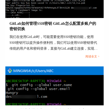
除了邮件重置密码之外，我们还可以使用下面介绍
的方法进行重置用户密码。
1、管理员强制重置密码
GitLab如何管理SSH密钥 GitLab怎么配置多账户的
1）使用
管理员账户
登录GitLab，注意是管理员账
密钥切换
户。
我们在使用GitLab时，可能需要使用SSH密钥功能，使用
2）进入【管理中心-用户】界面，找到root用户，
SSH密钥可以提升操作便利性，我们可以使用SSH密钥替代
此处修改另外一个管理员用户做演示。
传统的用户名和密码登录，直接与GitLab建立连接，实现代
码的拉取、推送操作，无需频繁输入密码，提升工作效率。
阅读全文 >
本文将为大家介绍GitLab如何管理SSH密钥，GitLab怎么配
置多账户的密钥切换的相关内容。...
图4：编辑用户
3）点击【编辑】按钮，找到【密码】字段，输入
密码并点击【保存更改】，保存后我们还需要告知
root用户其密码已被重置，root用户使用新密码登录