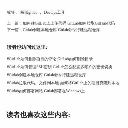
在GitLab登录界面重置密码时，需要确保输入的邮
标签：
极狐gitlab
，
DevOps工具
箱与账户注册时绑定的邮箱完全一致，包括大小
写，下划线字符等。
上一篇：
如何往GitLab上上传代码 GitLab如何拉取GitHub代码
下一篇：
Gitlab创建本地仓库 Gitlab命令行建远程仓库
3、检查自建GitLab实例的SMTP配置
对于自建GitLab部署环境，我们需要检查
读者也访问过这里:
【/etc/gitlab/gitlab.rb】配置文件中的SMTP参数设
置，包括SMTP主机地址、端口号、加密方式（如
#
GitLab如何删除项目的评论 GitLab如何删除目录
TLS）、用户名密码信息等是否准确无误。同时，
#
GitLab如何管理SSH密钥 GitLab怎么配置多账户的密钥切换
可通过telnet命令测试SMTP端口（如25、465、
587）是否连接超时，如果连接超时，需要检查防
#
Gitlab创建本地仓库 Gitlab命令行建远程仓库
火墙规则是否对邮件发送端口进行了拦截。
#
Gitlab拉取代码、文件到本地 如何将GitLab上的项目克隆到本地
#
Gitlab如何部署网站 Gitlab部署在Windows上
读者也喜欢这些内容: