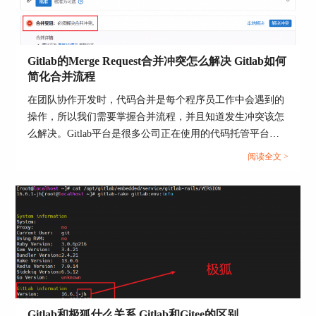
未经授权的访问。
5.遵循最佳实践：参考GitLab官方文档和社区的最
佳实践，定期更新备份策略以应对新的威胁和技术
Gitlab的Merge Request合并冲突怎么解决 Gitlab如何
更新。
简化合并流程
三、GitLab数据备份好用吗
在团队协作开发时，代码合并是每个程序员工作中会遇到的
从实用性的角度评估，GitLab的数据备份功能非常
操作，所以我们需要掌握合并流程，并且知道发生冲突该怎
强大且灵活。多层次的备份选项确保了不同类型数
么解决。Gitlab平台是很多公司正在使用的代码托管平台，
据的安全，而且这些功能的配置和使用都相对简
该平台支持Merge Request（合并请求），并且为代码审查与
阅读全文 >
单。对于开发团队来说，能够依靠GitLab实施这些
合并提供了标准化流程。当多人并行开发时，就很可能出现
备份措施，意味着他们可以更加专注于开发工作而
合并冲突的情况，如何高效解决冲突并优化合并流程呢？本
不是担心数据丢失的问题。
文将为大家介绍Gitlab的Merge Request合并冲突怎么解决，
Gitlab如何简化合并流程的相关内容。...
Gitlab和极狐什么关系 Gitlab和Gitee的区别