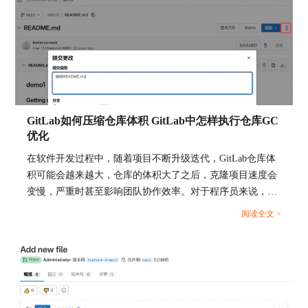
1.定期备份：定期进行备份是确保数据安全的关
键。建议根据项目的活动频率和重要性来设置备份
GitLab如何压缩仓库体积 GitLab中怎样执行仓库GC
频率，例如每天或每周进行一次全备份。
优化
2.备份验证：备份完成后，应立即进行验证以确保
在软件开发过程中，随着项目不断升级迭代，GitLab仓库体
备份文件的完整性和可用性。这可以通过恢复部分
积可能会越来越大，仓库的体积大了之后，克隆项目速度会
数据来完成，确保备份文件能够在需要时正确恢复
变慢，严重时甚至影响团队协作效率。对于程序员来说，我
数据。
们需要掌握仓库体积压缩方法和GitLab执行仓库GC优化的方
阅读全文 >
式。本文将为大家介绍GitLab如何压缩仓库体积，GitLab中
3.远程存储：除了在本地存储备份之外，还应该将
怎样执行仓库GC优化的相关内容。...
备份文件存储到远程服务器或云存储服务中。这样
可以在本地数据中心发生故障时提供额外的保护。
4.安全措施：保护备份数据的安全同样重要，需要
确保备份文件的传输和存储过程都是加密的，防止