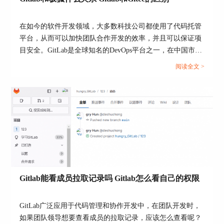
在如今的软件开发领域，大多数科技公司都使用了代码托管
平台，从而可以加快团队合作开发的效率，并且可以保证项
此外，GitLab的备份功能配合其内置的自动化工
目安全。GitLab是全球知名的DevOps平台之一，在中国市场
具，可以实现高度自动化的备份流程，极大地降低
推出极狐GitLab（JiHu）。国内另一主流平台Gitee（码云）
阅读全文 >
了管理复杂性和人为错误的可能性。这些工具包括
凭借“国产”的优势也吸引了很多用户。本文将为大家介绍
定时任务（cronjobs）和GitLabCI/CD管道，这些都
Gitlab和极狐什么关系，Gitlab和Gitee的区别的相关内容。...
可以被配置为定期执行备份任务，确保数据的最新
状态被安全地保存。
然而，虽然GitLab提供了强大的备份工具，实际的
备份效果还需要依赖于正确的配置和操作。企业需
要培训其技术人员理解和操作这些备份工具，确保
他们能够在出现问题时迅速有效地恢复系统和数
据。
Gitlab能看成员拉取记录吗 Gitlab怎么看自己的权限
从长远看，GitLab的数据备份不仅是技术上的支
持，也是企业风险管理策略的一部分。良好的备份
GitLab广泛应用于代码管理和协作开发中，在团队开发时，
习惯可以帮助企业预防数据丢失带来的经济损失和
如果团队领导想要查看成员的拉取记录，应该怎么查看呢？
信誉损害，尤其是在面对日益复杂的网络安全威胁