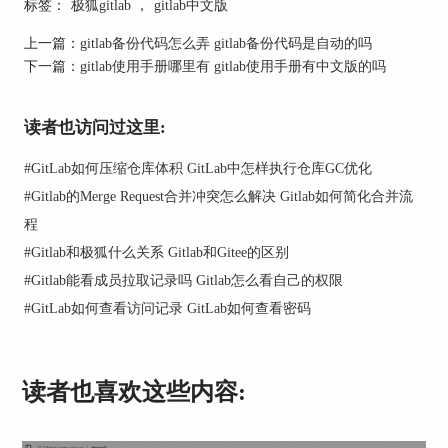
标签：
极狐gitlab
，
gitlab中文版
在系统升级或迁移时快速恢复GitLab的运行环境。
上一篇：
gitlab备份代码怎么弄 gitlab备份代码是自动的吗
4.附件和其他数据：这包括上传的文件、图像以及
下一篇：
gitlab使用手册哪里有 gitlab使用手册有中文版的吗
其他可能与项目相关的文档。尽管这些可能不是代
码的一部分，但对项目的管理和记录来说同样重
要。
读者也访问过这里:
通过组合这些备份选项，GitLab能够提供全面的数
#
GitLab如何压缩仓库体积 GitLab中怎样执行仓库GC优化
据保护，确保在任何情况下都能最大限度地减少数
#
Gitlab的Merge Request合并冲突怎么解决 Gitlab如何简化合并流
据丢失的风险。
程
二、GitLab数据备份的注意事项
#
Gitlab和极狐什么关系 Gitlab和Gitee的区别
虽然GitLab提供了强大的备份功能，但在执行备份
#
Gitlab能看成员拉取记录吗 Gitlab怎么看自己的权限
时仍然需要注意一些关键事项，以确保备份的完整
#
GitLab如何查看访问记录 GitLab如何查看密码
性和可用性：
读者也喜欢这些内容: