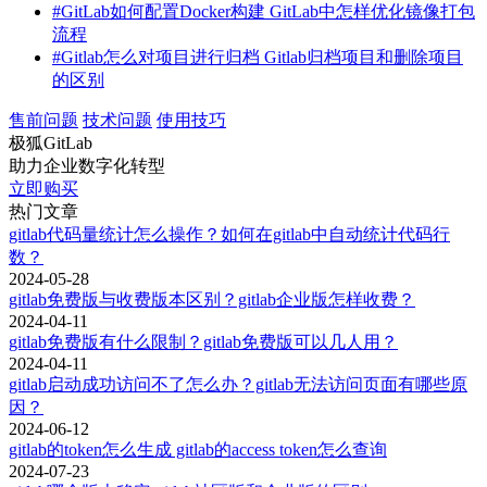
页面的出现。这包括代码中的bug、软件更新后的不兼容问题
#
GitLab如何配置Docker构建 GitLab中怎样优化镜像打包
或配置文件中的错误。应用程序的日志通常可以提供更多的错
流程
误信息，帮助排查具体的问题。
#
Gitlab怎么对项目进行归档 Gitlab归档项目和删除项目
的区别
4. 插件或扩展冲突：如果在GitLab中安装了第三方插件或扩
展，这些插件的冲突或不兼容也可能导致500错误。确保所有
售前问题
技术问题
使用技巧
插件和扩展都是兼容的，并且经常更新到最新版本，可以减少
极狐GitLab
这种问题的发生。
助力企业数字化转型
立即购买
5. 文件权限问题：GitLab的运行需要访问许多文件和目录。如
热门文章
果这些文件的权限设置不正确，或者文件丢失，都可能导致服
gitlab代码量统计怎么操作？如何在gitlab中自动统计代码行
务器无法正常工作，从而显示500错误页面。
数？
2024-05-28
二、gitlab出现500页面怎么处理
gitlab免费版与收费版本区别？gitlab企业版怎样收费？
2024-04-11
遇到GitLab的500页面错误时，可以采取以下步骤进行处理：
gitlab免费版有什么限制？gitlab免费版可以几人用？
2024-04-11
gitlab启动成功访问不了怎么办？gitlab无法访问页面有哪些原
因？
1. 检查服务器日志：服务器日志是诊断500错误的第一手资
2024-06-12
料。可以通过SSH登录到GitLab服务器，查看`/var/log/gitlab/`目
gitlab的token怎么生成 gitlab的access token怎么查询
录下的日志文件，如`gitlab-rails/production.log`、
2024-07-23
`nginx/gitlab_access.log`和`nginx/gitlab_error.log`。这些日志文件