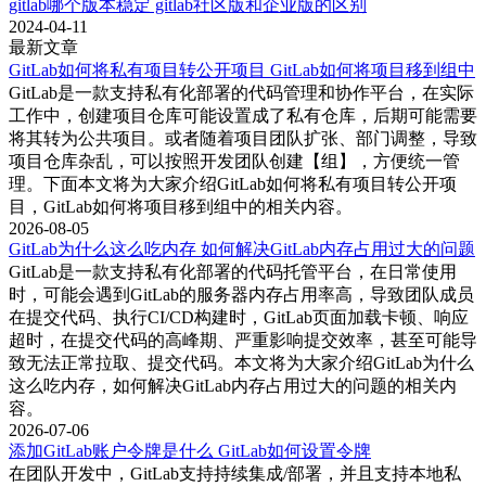
gitlab哪个版本稳定 gitlab社区版和企业版的区别
可以提供详细的错误信息和堆栈跟踪，帮助定位问题所在。
2024-04-11
最新文章
2. 检查服务器资源：使用工具如`top`或`htop`检查服务器的
GitLab如何将私有项目转公开项目 GitLab如何将项目移到组中
CPU和内存使用情况。如果发现资源使用过高，可以尝试增加
GitLab是一款支持私有化部署的代码管理和协作平台，在实际
服务器的资源配置或者优化当前的负载。
工作中，创建项目仓库可能设置成了私有仓库，后期可能需要
将其转为公共项目。或者随着项目团队扩张、部门调整，导致
3. 重启GitLab服务：有时候，重启GitLab服务可以解决临时的
项目仓库杂乱，可以按照开发团队创建【组】，方便统一管
错误。可以使用GitLab自带的命令行工具执行`sudo gitlab-ctl
理。下面本文将为大家介绍GitLab如何将私有项目转公开项
restart`，以重启所有GitLab相关服务。
目，GitLab如何将项目移到组中的相关内容。
4. 检查数据库连接：确保数据库服务正在运行，并且配置文件
2026-08-05
GitLab为什么这么吃内存 如何解决GitLab内存占用过大的问题
中的数据库连接设置正确。如果出现数据库问题，可以尝试重
GitLab是一款支持私有化部署的代码托管平台，在日常使用
启数据库服务，或者检查数据库的健康状况。
时，可能会遇到GitLab的服务器内存占用率高，导致团队成员
5. 更新和修复：确保GitLab及其所有插件和扩展都更新到最新
在提交代码、执行CI/CD构建时，GitLab页面加载卡顿、响应
版本。软件的更新通常包含修复bug和解决兼容性问题的补
超时，在提交代码的高峰期、严重影响提交效率，甚至可能导
丁。在更新之前，最好备份当前的数据和配置，以防万一。
致无法正常拉取、提交代码。本文将为大家介绍GitLab为什么
这么吃内存，如何解决GitLab内存占用过大的问题的相关内
6. 检查文件权限：确保GitLab的文件和目录权限正确。使用
容。
`chmod`和`chown`命令检查和修复权限问题，确保GitLab能够
2026-07-06
访问所需的文件和目录。
添加GitLab账户令牌是什么 GitLab如何设置令牌
在团队开发中，GitLab支持持续集成/部署，并且支持本地私
7. 恢复备份：如果上述步骤未能解决问题，可以考虑从最近的