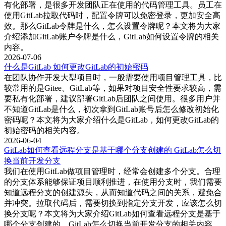
有化部署，是很多开发团队正在使用的代码管理工具。员工在
备份中恢复GitLab的状态。确保备份数据是完整和可用的，恢
使用GitLab拉取代码时，配置令牌可以免密登录，更加安全高
复操作应在了解问题的根本原因后进行。
效。那么GitLab令牌是什么，怎么设置令牌呢？本文将为大家
介绍添加GitLab账户令牌是什么，GitLab如何设置令牌的相关
三、gitlab支持代码扫描功能么？
内容。
2026-07-06
GitLab不仅是一个强大的代码管理工具，还提供了丰富的功能
什么是GitLab 如何更改GitLab的初始密码
来支持代码质量和安全性检查。其中包括代码扫描功能，旨在
在团队协作开发大型项目时，一般需要使用项目管理工具，比
提高代码的质量和安全性：
较常用的是Gitee、GitLab等，如果对项目安全性要求较高，需
要私有化部署，建议部署GitLab后团队之间使用。很多用户并
不知道GitLab是什么，初次拿到GitLab账号后怎么修改初始化
1. 代码质量检查：GitLab集成了代码质量检查工具，可以在
密码呢？本文将为大家介绍什么是GitLab，如何更改GitLab的
CI/CD管道中自动运行代码质量分析工具，如`SonarQube`、
初始密码的相关内容。
`ESLint`等。这些工具可以帮助开发者发现代码中的潜在问题
2026-06-04
和不规范的代码，从而提高代码的质量。
GitLab如何查看远程分支是基于哪个分支创建的 GitLab怎么切
换当前开发分支
2. 安全扫描：GitLab内置了安全扫描功能，可以自动检测代码
我们在使用GitLab做项目管理时，经常会创建多个分支。合理
中的安全漏洞。通过集成如`Snyk`、`OWASP Dependency-
的分支体系能够保证项目顺利推进，在使用分支时，我们需要
Check`等安全扫描工具，GitLab可以在代码提交和合并请求过
知道远程分支的创建源头，从而知道代码之间的关系，避免合
程中自动扫描安全问题，并提供详细的报告。
并冲突。拉取代码后，需要切换到指定分支开发，应该怎么切
换分支呢？本文将为大家介绍GitLab如何查看远程分支是基于
3. 容器扫描：对于使用Docker等容器技术的项目，GitLab也支
哪个分支创建的，GitLab怎么切换当前开发分支的相关内容。