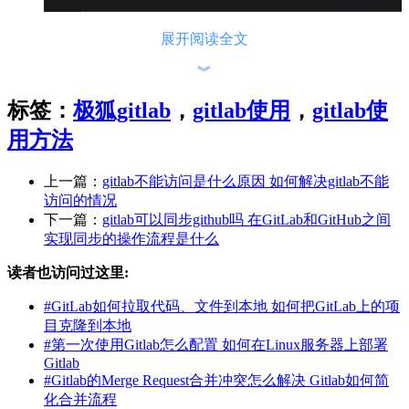
展开阅读全文
︾
标签：
极狐gitlab
，
gitlab使用
，
gitlab使
用方法
上一篇：
gitlab不能访问是什么原因 如何解决gitlab不能
访问的情况
1. 服务器配置问题：GitLab的运行依赖于服务器的正确配置。
下一篇：
gitlab可以同步github吗 在‌GitLab和‌GitHub之间
如果服务器配置不当，如内存不足、CPU负载过高，或网络配
实现同步的操作流程是什么
置错误，都可能导致500错误。特别是在高并发的环境中，服
读者也访问过这里:
务器资源的不足会引发性能问题，进而导致500错误。
#
GitLab如何拉取代码、文件到本地 如何把GitLab上的项
2. 数据库问题：GitLab使用数据库存储用户数据、代码和项目
目克隆到本地
配置。数据库的连接问题、性能瓶颈、或者数据损坏都会导致
#
第一次使用Gitlab怎么配置 如何在Linux服务器上部署
500错误。例如，数据库表的锁定、数据表的损坏或者查询超
Gitlab
时，都可能导致服务器无法正常响应请求。
#
Gitlab的Merge Request合并冲突怎么解决 Gitlab如何简
3. 应用程序错误：GitLab应用程序本身的错误也可能导致500
化合并流程