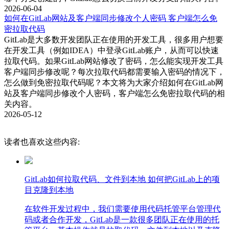
持容器镜像的扫描。通过集成容器安全扫描工具，可以检查镜
2026-06-04
像中存在的漏洞，并提供修复建议，确保容器环境的安全性。
如何在GitLab网站及客户端同步修改个人密码 客户端怎么免
密拉取代码
4. 集成第三方工具：GitLab允许集成各种第三方代码扫描工具
GitLab是大多数开发团队正在使用的开发工具，很多用户想要
和服务。这些工具可以通过GitLab的API进行集成，并在
在开发工具（例如IDEA）中登录GitLab账户，从而可以快速
CI/CD流程中运行，提供全面的代码检查和安全分析功能。
拉取代码。如果GitLab网站修改了密码，怎么能实现开发工具
5. 漏洞管理：GitLab还提供了漏洞管理功能，可以跟踪和管理
客户端同步修改呢？每次拉取代码都需要输入密码的情况下，
发现的安全漏洞。用户可以在GitLab的安全仪表板中查看所有
怎么做到免密拉取代码呢？本文将为大家介绍如何在GitLab网
漏洞的详细信息，并进行修复和验证。
站及客户端同步修改个人密码，客户端怎么免密拉取代码的相
关内容。
结论
2026-05-12
综上所述，GitLab出现500页面的原因多种多样，包括服务器
配置问题、数据库问题、应用程序错误等。通过检查服务器日
读者也喜欢这些内容:
志、资源使用情况、文件权限等，可以有效地处理500页面错
误。此外，GitLab不仅支持代码扫描和安全检测，还集成了多
种工具来提升代码质量和安全性。掌握这些解决方法和功能，
GitLab如何拉取代码、文件到本地 如何把GitLab上的项
将帮助用户更好地使用GitLab，提升开发效率和项目安全性。
目克隆到本地
在软件开发过程中，我们需要使用代码托管平台管理代
码或者合作开发，GitLab是一款很多团队正在使用的托