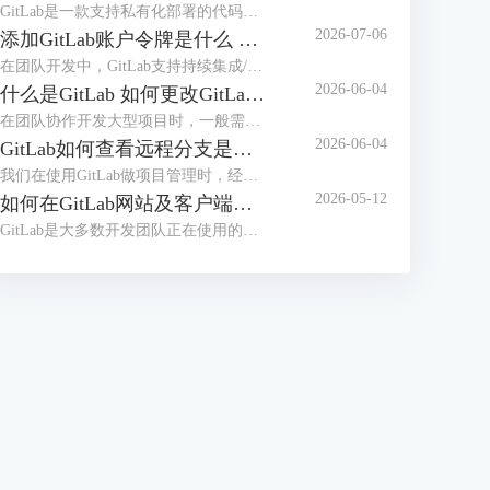
GitLab是一款支持私有化部署的代码托管平台，在日常使用时，可能会遇到GitLab的服务器内存占用率高，导致团队成员在提交代码、执行CI/CD构建时，GitLab页面加载卡顿、响应超时，在提交代码的高峰期、严重影响提交效率，甚至可能导致无法正常拉取、提交代码。本文将为大家介绍GitLab为什么这么吃内存，如何解决GitLab内存占用过大的问题的相关内容。
2026-07-06
添加GitLab账户令牌是什么 GitLab如何设置令牌
在团队开发中，GitLab支持持续集成/部署，并且支持本地私有化部署，是很多开发团队正在使用的代码管理工具。员工在使用GitLab拉取代码时，配置令牌可以免密登录，更加安全高效。那么GitLab令牌是什么，怎么设置令牌呢？本文将为大家介绍添加GitLab账户令牌是什么，GitLab如何设置令牌的相关内容。
2026-06-04
什么是GitLab 如何更改GitLab的初始密码
在团队协作开发大型项目时，一般需要使用项目管理工具，比较常用的是Gitee、GitLab等，如果对项目安全性要求较高，需要私有化部署，建议部署GitLab后团队之间使用。很多用户并不知道GitLab是什么，初次拿到GitLab账号后怎么修改初始化密码呢？本文将为大家介绍什么是GitLab，如何更改GitLab的初始密码的相关内容。
2026-06-04
GitLab如何查看远程分支是基于哪个分支创建的 GitLab怎么切换当前开发分支
我们在使用GitLab做项目管理时，经常会创建多个分支。合理的分支体系能够保证项目顺利推进，在使用分支时，我们需要知道远程分支的创建源头，从而知道代码之间的关系，避免合并冲突。拉取代码后，需要切换到指定分支开发，应该怎么切换分支呢？本文将为大家介绍GitLab如何查看远程分支是基于哪个分支创建的，GitLab怎么切换当前开发分支的相关内容。
2026-05-12
如何在GitLab网站及客户端同步修改个人密码 客户端怎么免密拉取代码
GitLab是大多数开发团队正在使用的开发工具，很多用户想要在开发工具（例如IDEA）中登录GitLab账户，从而可以快速拉取代码。如果GitLab网站修改了密码，怎么能实现开发工具客户端同步修改呢？每次拉取代码都需要输入密码的情况下，怎么做到免密拉取代码呢？本文将为大家介绍如何在GitLab网站及客户端同步修改个人密码，客户端怎么免密拉取代码的相关内容。