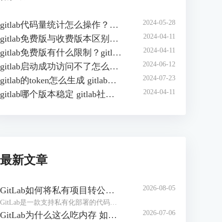
2024-05-28
gitlab代码量统计怎么操作？如何在gitlab中自动统计代码行数？
2024-04-11
gitlab免费版与收费版本区别？gitlab企业版怎样收费？
2024-04-11
gitlab免费版有什么限制？gitlab免费版可以几人用？
2024-06-12
gitlab启动成功访问不了怎么办？gitlab无法访问页面有哪些原因？
2024-07-23
gitlab的token怎么生成 gitlab的access token怎么查询
2024-04-11
gitlab哪个版本稳定 gitlab社区版和企业版的区别
最新文章
2026-08-05
GitLab如何将私有项目转公开项目 GitLab如何将项目移到组中
GitLab是一款支持私有化部署的代码管理和协作平台，在实际工作中，创建项目仓库可能设置成了私有仓库，后期可能需要将其转为公共项目。或者随着项目团队扩张、部门调整，导致项目仓库杂乱，可以按照开发团队创建【组】，方便统一管理。下面本文将为大家介绍GitLab如何将私有项目转公开项目，GitLab如何将项目移到组中的相关内容。
2026-07-06
GitLab为什么这么吃内存 如何解决GitLab内存占用过大的问题