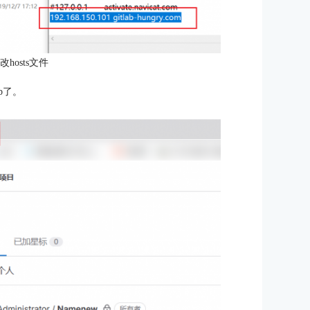
改hosts文件
b了。