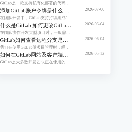
GitLab是一款支持私有化部署的代码托管平台，在日常使用时，可能会遇到GitLab的服务器内存占用率高，导致团队成员在提交代码、执行CI/CD构建时，GitLab页面加载卡顿、响应超时，在提交代码的高峰期、严重影响提交效率，甚至可能导致无法正常拉取、提交代码。本文将为大家介绍GitLab为什么这么吃内存，如何解决GitLab内存占用过大的问题的相关内容。
2026-07-06
添加GitLab账户令牌是什么 GitLab如何设置令牌
在团队开发中，GitLab支持持续集成/部署，并且支持本地私有化部署，是很多开发团队正在使用的代码管理工具。员工在使用GitLab拉取代码时，配置令牌可以免密登录，更加安全高效。那么GitLab令牌是什么，怎么设置令牌呢？本文将为大家介绍添加GitLab账户令牌是什么，GitLab如何设置令牌的相关内容。
2026-06-04
什么是GitLab 如何更改GitLab的初始密码
在团队协作开发大型项目时，一般需要使用项目管理工具，比较常用的是Gitee、GitLab等，如果对项目安全性要求较高，需要私有化部署，建议部署GitLab后团队之间使用。很多用户并不知道GitLab是什么，初次拿到GitLab账号后怎么修改初始化密码呢？本文将为大家介绍什么是GitLab，如何更改GitLab的初始密码的相关内容。
2026-06-04
GitLab如何查看远程分支是基于哪个分支创建的 GitLab怎么切换当前开发分支
我们在使用GitLab做项目管理时，经常会创建多个分支。合理的分支体系能够保证项目顺利推进，在使用分支时，我们需要知道远程分支的创建源头，从而知道代码之间的关系，避免合并冲突。拉取代码后，需要切换到指定分支开发，应该怎么切换分支呢？本文将为大家介绍GitLab如何查看远程分支是基于哪个分支创建的，GitLab怎么切换当前开发分支的相关内容。
2026-05-12
如何在GitLab网站及客户端同步修改个人密码 客户端怎么免密拉取代码
GitLab是大多数开发团队正在使用的开发工具，很多用户想要在开发工具（例如IDEA）中登录GitLab账户，从而可以快速拉取代码。如果GitLab网站修改了密码，怎么能实现开发工具客户端同步修改呢？每次拉取代码都需要输入密码的情况下，怎么做到免密拉取代码呢？本文将为大家介绍如何在GitLab网站及客户端同步修改个人密码，客户端怎么免密拉取代码的相关内容。