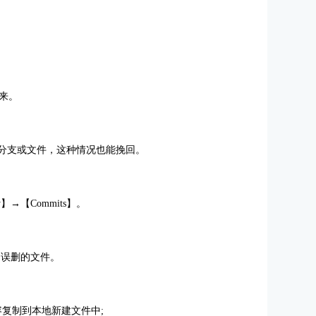
来。
个分支或文件，这种情况也能挽回。
y】→【Commits】。
找到误删的文件。
，将内容复制到本地新建文件中;