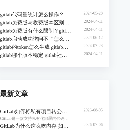
2024-05-28
gitlab代码量统计怎么操作？如何在gitlab中自动统计代码行数？
2024-04-11
gitlab免费版与收费版本区别？gitlab企业版怎样收费？
2024-04-11
gitlab免费版有什么限制？gitlab免费版可以几人用？
2024-06-12
gitlab启动成功访问不了怎么办？gitlab无法访问页面有哪些原因？
2024-07-23
gitlab的token怎么生成 gitlab的access token怎么查询
2024-04-11
gitlab哪个版本稳定 gitlab社区版和企业版的区别
最新文章
2026-08-05
GitLab如何将私有项目转公开项目 GitLab如何将项目移到组中
GitLab是一款支持私有化部署的代码管理和协作平台，在实际工作中，创建项目仓库可能设置成了私有仓库，后期可能需要将其转为公共项目。或者随着项目团队扩张、部门调整，导致项目仓库杂乱，可以按照开发团队创建【组】，方便统一管理。下面本文将为大家介绍GitLab如何将私有项目转公开项目，GitLab如何将项目移到组中的相关内容。
2026-07-06
GitLab为什么这么吃内存 如何解决GitLab内存占用过大的问题