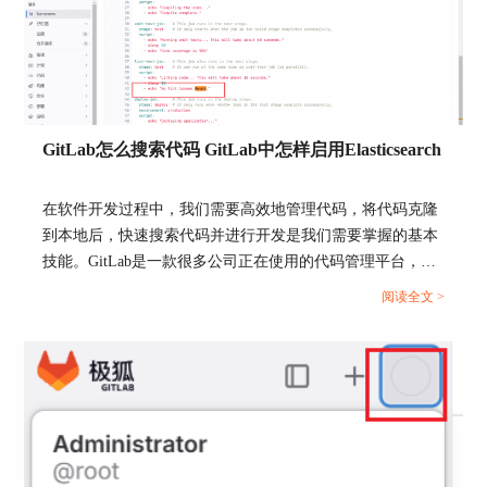
首先，频繁地修改已经push的commit可能会导致团
队中其他成员在拉取最新代码时遇到冲突，因此建
议仅在必要时修改远程仓库中的commit。
其次，在修改commit信息前，最好与团队成员进行
沟通，尤其是那些可能已经基于这些commits进行
GitLab怎么搜索代码 GitLab中怎样启用Elasticsearch
了进一步开发的成员。
此外，使用gitpush--force时应格外小心，因为它会
在软件开发过程中，我们需要高效地管理代码，将代码克隆
覆盖远程仓库中的历史记录，可能导致其他人的工
到本地后，快速搜索代码并进行开发是我们需要掌握的基本
作丢失。
技能。GitLab是一款很多公司正在使用的代码管理平台，我
在文章的最后，我们通过对GitLab修改commit信息
们在使用GitLab时，怎么搜索代码呢？如果要快速搜索，怎
阅读全文 >
操作的深入分析，可以看出，适时调整commit描述
么启用Elasticsearch呢？本文将为大家介绍GitLab怎么搜索代
不仅有助于保持项目历史的清晰，也是提升团队沟
码，GitLab中怎样启用Elasticsearch的相关内容。...
通效率的有效策略。通过实践这些方法，开发团队
可以更加精确地管理每一次代码提交，确保项目历
史的准确性和透明度。