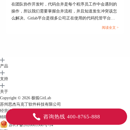
在团队协作开发时，代码合并是每个程序员工作中会遇到的
操作，所以我们需要掌握合并流程，并且知道发生冲突该怎
么解决。Gitlab平台是很多公司正在使用的代码托管平台，
该平台支持Merge Request（合并请求），并且为代码审查与
阅读全文 >
合并提供了标准化流程。当多人并行开发时，就很可能出现
合并冲突的情况，如何高效解决冲突并优化合并流程呢？本
文将为大家介绍Gitlab的Merge Request合并冲突怎么解决，
Gitlab如何简化合并流程的相关内容。...
产品
支持
关于
Copyright © 2026
极狐GitLab
苏州思杰马克丁软件科技有限公司
经营许可证编号：苏B2-20210063
|
营业执照
咨询热线 400-8765-888
特聘法律顾问：江苏政纬律师事务所 宋红波
苏ICP备2020065368号-14