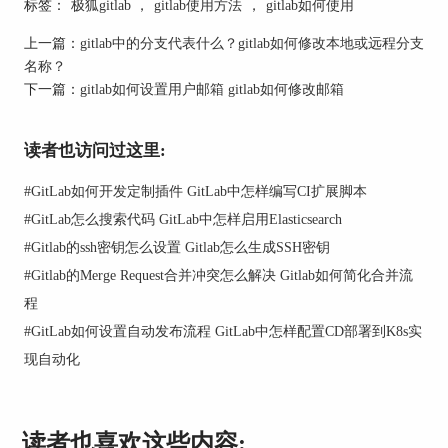
标签：
极狐gitlab
，
gitlab使用方法
，
gitlab如何使用
二、gitlab如何修改commit描述
上一篇：
gitlab中的分支代表什么？gitlab如何修改本地或远程分支
修改GitLab中的commit描述通常是因为原先的描述
名称？
无法准确反映提交的真实意图或包含了错误。
下一篇：
gitlab如何设置用户邮箱 gitlab如何修改邮箱
读者也访问过这里:
#
GitLab如何开发定制插件 GitLab中怎样编写CI扩展脚本
#
GitLab怎么搜索代码 GitLab中怎样启用Elasticsearch
#
Gitlab的ssh密钥怎么设置 Gitlab怎么生成SSH密钥
#
Gitlab的Merge Request合并冲突怎么解决 Gitlab如何简化合并流
图2：gitlab修改commit描述
程
#
GitLab如何设置自动发布流程 GitLab中怎样配置CD部署到K8s实
在GitLab中更改commit描述可以通过几个步骤完
成。
现自动化
首先，需要使用命令gitcommit--amend开启交互式
界面，这允许修改最后一次commit的描述。
读者也喜欢这些内容: