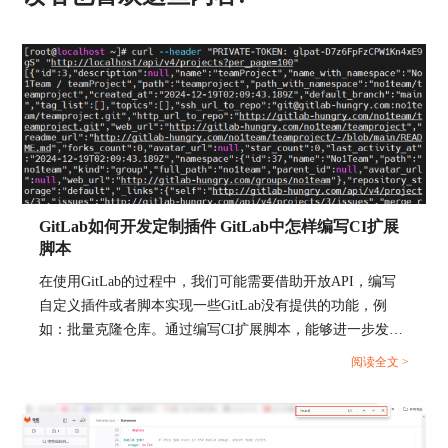
在打开的界面中，可以看到原始的commit信息，此
时可以对其进行编辑。
编辑完成后保存退出，如果已经将改动push到远程
仓库，则需要强制推送到远程仓库使用gitpush--
force命令。
需要注意的是，这种修改方式仅适用于最新的
commit，且修改后的commit会有一个新的ID。
三、gitlab修改commit信息注意事项
GitLab如何开发定制插件 GitLab中怎样编写CI扩展
在修改GitLab中的commit信息时，需要特别注意几
脚本
个关键点。
在使用GitLab的过程中，我们可能需要借助开放API，编写
自定义插件或者脚本实现一些GitLab没有提供的功能，例
如：批量克隆仓库。通过编写CI扩展脚本，能够进一步发掘
GitLab的潜力，满足项目的个性化需求。本文将为大家介绍
阅读全文 >
GitLab如何开发定制插件，GitLab中怎样编写CI扩展脚本的
相关内容。...
图3：gitlab修改commit信息注意事项