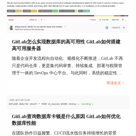
Gitlab如何简化合并流程的相关内容。...
1. 数据目录路径配置错误
检查GitLab配置文件`/etc/gitlab/gitlab.rb`中
`git_data_dirs`配置项，确保路径正确。重新执行以
下命令以应用配置更改：
GitLab怎么实现数据库的高可用性 GitLab如何搭建
高可用服务器
sudo gitlab-ctl reconfigure
随着企业开发流程向自动化、规模化不断推进，GitLab 不再
sudo gitlab-ctl restart
只是代码仓库，更是集代码审查、持续集成、部署与权限管
2. 权限问题
理于一体的 DevOps 中心平台。与此同时，系统的稳定性也
成为团队效率的底线。尤其是 GitLab 的数据库
确保新的数据目录具有正确的权限。执行以下命令
阅读全文 >
（PostgreSQL），一旦发生故障，整个系统将陷入瘫痪。为
设置数据目录的所有权和权限：
了避免单点故障导致服务中断，GitLab 提供了多种方式实现
sudo chown -R git:git /mnt/new_storage/gitlab
数据库高可用（High Availability, HA）。本文围绕“GitLab怎
sudo chmod -R 755 /mnt/new_storage/gitlab
么实现数据库的高可用性 GitLab如何搭建高可用服务器”两
GitLab查询数据库卡顿是什么原因 GitLab如何优化
个问题，从架构选型到部署实操，全面讲解 GitLab 的高可
然后重新启动GitLab服务。
数据库性能
用建设路径，帮助企业构建稳固、高性能的协作平台。...
3. 数据复制不完整
在团队协作日益频繁、CI/CD流水线任务持续增长的背景