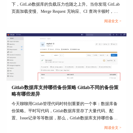
下，GitLab数据库的负载压力也随之上升。当你发现 GitLab
检查数据复制过程是否完整。可以使用`rsync`命令
页面加载变慢、Merge Request 无响应、CI 查询卡顿时，其
进行同步，确保所有文件都已成功复制：
根本原因往往集中在 数据库响应迟缓或资源瓶颈上。由于
阅读全文 >
sudo rsync -av /var/opt/gitlab/ /mnt/new_storage/gitlab
GitLab 采用 PostgreSQL 作为核心数据库，若出现性能问
确保数据复制完成后，重新启动GitLab服务。
题，不仅会影响代码托管和用户体验，还可能造成部署失败
或数据写入延迟。本文将围绕“GitLab查询数据库卡顿是什么
4. 检查日志文件
原因 GitLab如何优化数据库性能”两个核心问题，深入剖析
检查GitLab的日志文件，以获取更多信息。日志文
常见的性能瓶颈，并提供实用的优化方法。...
件通常位于`/var/log/gitlab/`目录下，可以查看
`gitlab-rails/production.log`和`gitlab-
workhorse/current`等日志文件，查找错误信息并进
行修复。
Gitlab数据库支持哪些备份策略 Gitlab不同的备份策
三、gitlab代码如何备份最安全？
略有哪些差异
为了确保代码和数据的安全，定期备份GitLab数据
今天聊聊用Gitlab管理代码时特别重要的一个事：数据库备
是非常重要的。以下是几种安全备份GitLab代码的
份策略。平时写代码，Gitlab数据库里存了大量代码、配
方法：
置、Issue记录等等数据，那么，Gitlab数据库支持哪些备份
策略 Gitlab不同的备份策略有哪些差异,这篇文章就给你说明
阅读全文 >
白。...