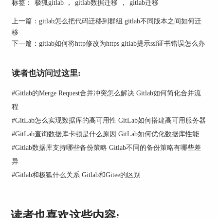
标签：
极狐gitlab
，
gitlab数据迁移
，
gitlab迁移
sudo gitlab-ctl stop
上一篇：
gitlab怎么把代码迁移到群组 gitlab不同版本之间如何迁
3. 复制数据目录
移
下一篇：
gitlab如何将http修改为https gitlab提示ssl证书错误怎么办
找到当前的数据目录，通常位于`/var/opt/gitlab`。
使用`rsync`命令将数据目录复制到新的位置，例如
`/mnt/new_storage/gitlab`：
读者也访问过这里:
sudo rsync -av /var/opt/gitlab /mnt/new_storage/
#
Gitlab的Merge Request合并冲突怎么解决 Gitlab如何简化合并流
4. 修改GitLab配置文件
程
复制完成后，需要修改GitLab的配置文件，指向新
#
GitLab怎么实现数据库的高可用性 GitLab如何搭建高可用服务器
的数据目录。打开`/etc/gitlab/gitlab.rb`文件，找到
#
GitLab查询数据库卡顿是什么原因 GitLab如何优化数据库性能
并修改以下配置项：
#
Gitlab数据库支持哪些备份策略 Gitlab不同的备份策略有哪些差
git_data_dirs({"default" =>
异
"/mnt/new_storage/gitlab"})
#
Gitlab和极狐什么关系 Gitlab和Gitee的区别
5. 重新配置并启动GitLab服务
修改配置文件后，重新配置并启动GitLab服务：
读者也喜欢这些内容: