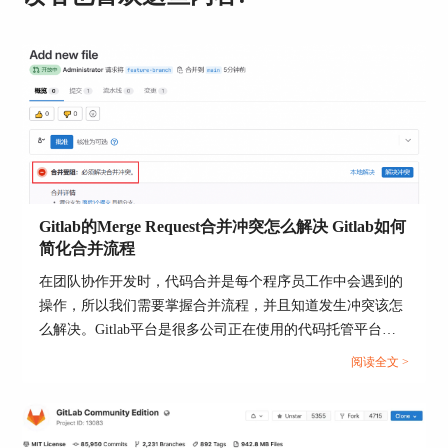
sudo gitlab-ctl reconfigure
sudo gitlab-ctl start
6. 验证迁移结果
启动GitLab服务后，登录到GitLab，检查数据是否
完整，仓库是否可以正常访问。进行一次代码提交
和CI/CD流水线运行，确保数据迁移成功。
二、gitlab迁移后找不到仓库怎么办
在数据目录迁移完成后，可能会遇到找不到仓库的
Gitlab的Merge Request合并冲突怎么解决 Gitlab如何
问题。以下是一些常见原因及其解决方法：
简化合并流程
在团队协作开发时，代码合并是每个程序员工作中会遇到的
操作，所以我们需要掌握合并流程，并且知道发生冲突该怎
么解决。Gitlab平台是很多公司正在使用的代码托管平台，
该平台支持Merge Request（合并请求），并且为代码审查与
阅读全文 >
合并提供了标准化流程。当多人并行开发时，就很可能出现
合并冲突的情况，如何高效解决冲突并优化合并流程呢？本
文将为大家介绍Gitlab的Merge Request合并冲突怎么解决，