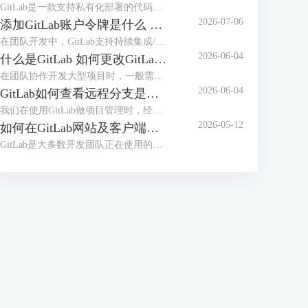
GitLab是一款支持私有化部署的代码托管平台，在日常使用时，可能会遇到GitLab的服务器内存占用率高，导致团队成员在提交代码、执行CI/CD构建时，GitLab页面加载卡顿、响应超时，在提交代码的高峰期、严重影响提交效率，甚至可能导致无法正常拉取、提交代码。本文将为大家介绍GitLab为什么这么吃内存，如何解决GitLab内存占用过大的问题的相关内容。
2026-07-06
添加GitLab账户令牌是什么 GitLab如何设置令牌
在团队开发中，GitLab支持持续集成/部署，并且支持本地私有化部署，是很多开发团队正在使用的代码管理工具。员工在使用GitLab拉取代码时，配置令牌可以免密登录，更加安全高效。那么GitLab令牌是什么，怎么设置令牌呢？本文将为大家介绍添加GitLab账户令牌是什么，GitLab如何设置令牌的相关内容。
2026-06-04
什么是GitLab 如何更改GitLab的初始密码
在团队协作开发大型项目时，一般需要使用项目管理工具，比较常用的是Gitee、GitLab等，如果对项目安全性要求较高，需要私有化部署，建议部署GitLab后团队之间使用。很多用户并不知道GitLab是什么，初次拿到GitLab账号后怎么修改初始化密码呢？本文将为大家介绍什么是GitLab，如何更改GitLab的初始密码的相关内容。
2026-06-04
GitLab如何查看远程分支是基于哪个分支创建的 GitLab怎么切换当前开发分支
我们在使用GitLab做项目管理时，经常会创建多个分支。合理的分支体系能够保证项目顺利推进，在使用分支时，我们需要知道远程分支的创建源头，从而知道代码之间的关系，避免合并冲突。拉取代码后，需要切换到指定分支开发，应该怎么切换分支呢？本文将为大家介绍GitLab如何查看远程分支是基于哪个分支创建的，GitLab怎么切换当前开发分支的相关内容。
2026-05-12
如何在GitLab网站及客户端同步修改个人密码 客户端怎么免密拉取代码
GitLab是大多数开发团队正在使用的开发工具，很多用户想要在开发工具（例如IDEA）中登录GitLab账户，从而可以快速拉取代码。如果GitLab网站修改了密码，怎么能实现开发工具客户端同步修改呢？每次拉取代码都需要输入密码的情况下，怎么做到免密拉取代码呢？本文将为大家介绍如何在GitLab网站及客户端同步修改个人密码，客户端怎么免密拉取代码的相关内容。