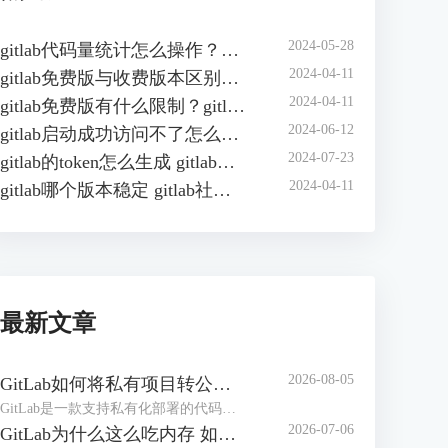
2024-05-28
gitlab代码量统计怎么操作？如何在gitlab中自动统计代码行数？
2024-04-11
gitlab免费版与收费版本区别？gitlab企业版怎样收费？
2024-04-11
gitlab免费版有什么限制？gitlab免费版可以几人用？
2024-06-12
gitlab启动成功访问不了怎么办？gitlab无法访问页面有哪些原因？
2024-07-23
gitlab的token怎么生成 gitlab的access token怎么查询
2024-04-11
gitlab哪个版本稳定 gitlab社区版和企业版的区别
最新文章
2026-08-05
GitLab如何将私有项目转公开项目 GitLab如何将项目移到组中
GitLab是一款支持私有化部署的代码管理和协作平台，在实际工作中，创建项目仓库可能设置成了私有仓库，后期可能需要将其转为公共项目。或者随着项目团队扩张、部门调整，导致项目仓库杂乱，可以按照开发团队创建【组】，方便统一管理。下面本文将为大家介绍GitLab如何将私有项目转公开项目，GitLab如何将项目移到组中的相关内容。
2026-07-06
GitLab为什么这么吃内存 如何解决GitLab内存占用过大的问题