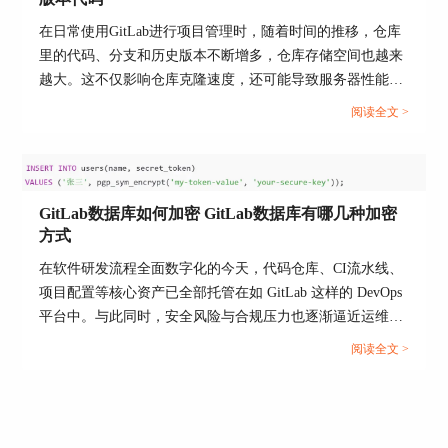
3、重新查看证书有效期
在日常使用GitLab进行项目管理时，随着时间的推移，仓库
输入图1中的命令重新查看证书详情，此时，证书
里的代码、分支和历史版本不断增多，仓库存储空间也越来
有效期变为了365天，该日期在图3中-day后面的参
数进行设置。
越大。这不仅影响仓库克隆速度，还可能导致服务器性能下
降。那么，GitLab中如何优化仓库存储空间 GitLab如何清理
阅读全文 >
旧版本代码?今天我们就来聊聊这个话题，帮你把GitLab仓库
瘦身。...
GitLab数据库如何加密 GitLab数据库有哪几种加密
方式
在软件研发流程全面数字化的今天，代码仓库、CI流水线、
项目配置等核心资产已全部托管在如 GitLab 这样的 DevOps
图5：查看证书有效期
平台中。与此同时，安全风险与合规压力也逐渐逼近运维与
4、保存配置
安全团队的边界，数据库加密成为保护敏感信息、抵御数据
阅读全文 >
泄露风险的重要手段。GitLab 默认使用 PostgreSQL 作为数
修改完毕后，你还需要重新加载gitlab配置文件以
据库引擎，是否支持加密?如何启用加密?加密的粒度与方式
及重启gitlab，可以使用下面的两条命令分别执
有哪些选择?本文将围绕“GitLab数据库如何加密 GitLab数据
行。
库有哪几种加密方式”两个核心问题，详解数据库加密的实