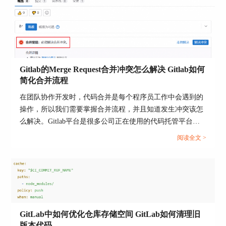
图3：证书下载本机
2、生成或获取新的证书
Gitlab的Merge Request合并冲突怎么解决 Gitlab如何
接下来，需要生成一个新的自签名证书，如果你选
简化合并流程
择生成自签名证书，可以使用以下命令：“sudo
在团队协作开发时，代码合并是每个程序员工作中会遇到的
openssl req -new -newkey rsa:2048 -days 365 -nodes -
操作，所以我们需要掌握合并流程，并且知道发生冲突该怎
x509 -keyout /etc/gitlab/ssl/gitlab.example.com.key -
么解决。Gitlab平台是很多公司正在使用的代码托管平台，
out /etc/gitlab/ssl/gitlab.example.com.crt”
该平台支持Merge Request（合并请求），并且为代码审查与
阅读全文 >
合并提供了标准化流程。当多人并行开发时，就很可能出现
合并冲突的情况，如何高效解决冲突并优化合并流程呢？本
文将为大家介绍Gitlab的Merge Request合并冲突怎么解决，
Gitlab如何简化合并流程的相关内容。...
图4：生成证书
GitLab中如何优化仓库存储空间 GitLab如何清理旧
版本代码