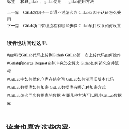
标签：
极狐gitlab
，
gitlab使用
，
gitlab使用方法
别表示证书的有效期开始和结束时间。如下图所
示，这个证书的有效期是从2024年8月16日到2024
上一篇：
Gitlab双因子一直通不过怎么办 Gitlab双因子认证怎么关
年9月15日，总共约一个月的时间。
闭
下一篇：
Gitlab项目管理流程有哪些步骤 Gitlab项目权限如何设置
读者也访问过这里:
#
如何把GitLab代码上传到Github GitLab第一次上传代码如何操作
#
Gitlab的Merge Request合并冲突怎么解决 Gitlab如何简化合并流
程
#
GitLab中如何优化仓库存储空间 GitLab如何清理旧版本代码
图2：证书有效期
#
GitLab数据库如何加密 GitLab数据库有哪几种加密方式
为什么只有一个月有效期呢？这是因为自签名证书
#
GitLab怎么同步数据库的数据 有哪几种方法可以同步GitLab数据
是由服务器自己生成和签发的，而非第三方证书颁
库
发机构（CA）签发。自签名证书的有效期通常较
短，可能会默认设置为一个月。设置一个月有效期
是为了让管理员用户定期检查和更新证书，从而提
高系统的安全性。
读者也喜欢这些内容: