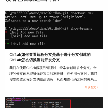
图2：设置
3、修改项目名称
GitLab如何查看远程分支是基于哪个分支创建的
GitLab怎么切换当前开发分支
找到【命名、主题、头像】并展开，在【项目名
称】中输入新的名称，点击页面底部的【保存更
我们在使用GitLab做项目管理时，经常会创建多个分支。合
改】即可更改。
理的分支体系能够保证项目顺利推进，在使用分支时，我们
需要知道远程分支的创建源头，从而知道代码之间的关系，
避免合并冲突。拉取代码后，需要切换到指定分支开发，应
阅读全文 >
该怎么切换分支呢？本文将为大家介绍GitLab如何查看远程
分支是基于哪个分支创建的，GitLab怎么切换当前开发分支
的相关内容。...