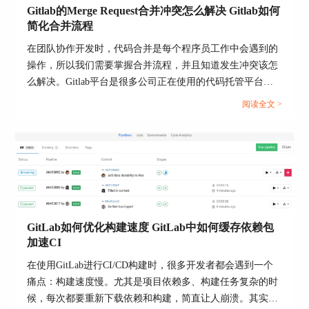
Gitlab的Merge Request合并冲突怎么解决 Gitlab如何
Git仓库：/var/opt/GitLab/git-data/repositories
简化合并流程
配置文件：/etc/GitLab
在团队协作开发时，代码合并是每个程序员工作中会遇到的
操作，所以我们需要掌握合并流程，并且知道发生冲突该怎
日志文件：/var/log/GitLab
么解决。Gitlab平台是很多公司正在使用的代码托管平台，
备份文件：/var/opt/GitLab/backups
该平台支持Merge Request（合并请求），并且为代码审查与
阅读全文 >
合并提供了标准化流程。当多人并行开发时，就很可能出现
合并冲突的情况，如何高效解决冲突并优化合并流程呢？本
文将为大家介绍Gitlab的Merge Request合并冲突怎么解决，
Gitlab如何简化合并流程的相关内容。...
GitLab如何优化构建速度 GitLab中如何缓存依赖包
加速CI
在使用GitLab进行CI/CD构建时，很多开发者都会遇到一个
痛点：构建速度慢。尤其是项目依赖多、构建任务复杂的时
候，每次都要重新下载依赖和构建，简直让人崩溃。其实，