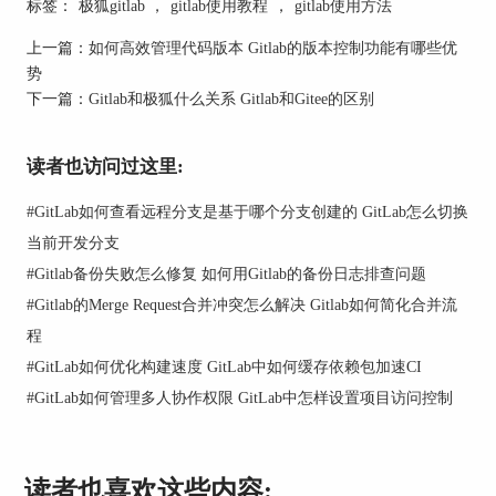
登录后，找到我们需要修改名称的项目，点击进入
标签：
极狐gitlab
，
gitlab使用教程
，
gitlab使用方法
项目主页，然后在页面左侧导航栏中找到【设置-
上一篇：
如何高效管理代码版本 Gitlab的版本控制功能有哪些优
通用】选项。
势
下一篇：
Gitlab和极狐什么关系 Gitlab和Gitee的区别
读者也访问过这里:
#
GitLab如何查看远程分支是基于哪个分支创建的 GitLab怎么切换
当前开发分支
#
Gitlab备份失败怎么修复 如何用Gitlab的备份日志排查问题
#
Gitlab的Merge Request合并冲突怎么解决 Gitlab如何简化合并流
程
#
GitLab如何优化构建速度 GitLab中如何缓存依赖包加速CI
#
GitLab如何管理多人协作权限 GitLab中怎样设置项目访问控制
读者也喜欢这些内容: