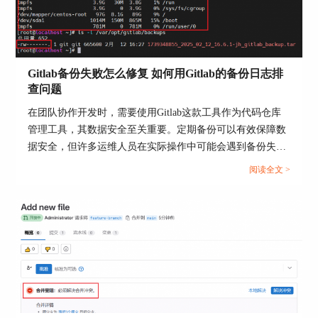
图3：修改项目名称
注意，更改项目名称并不会修改仓库的地址，如果
想要修改项目的URL地址，需要展开【高级】后，
Gitlab备份失败怎么修复 如何用Gitlab的备份日志排
查问题
修改URL路径，修改后要及时通知团队其他成员更
新URL地址，防止出现无法拉取代码或者上传代码
在团队协作开发时，需要使用Gitlab这款工具作为代码仓库
的情况。
管理工具，其数据安全至关重要。定期备份可以有效保障数
据安全，但许多运维人员在实际操作中可能会遇到备份失败
的情况。一旦备份失败，不仅可能导致数据恢复困难，还可
阅读全文 >
能影响团队的工作进度。本文将为大家介绍Gitlab备份失败
怎么修复，如何用Gitlab的备份日志排查问题的相关内容。...
图4：修改URL路径
二、GitLab数据放到哪个目录下
默认情况下，GitLab的数据分散存储在以下路径：