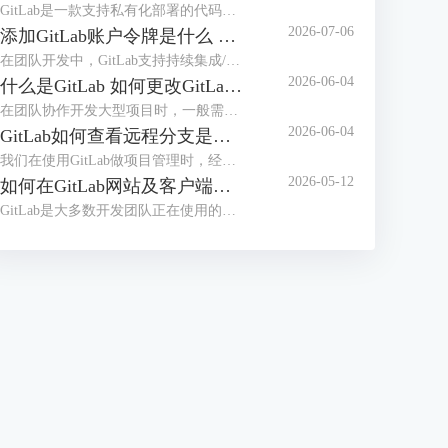
GitLab是一款支持私有化部署的代码托管平台，在日常使用时，可能会遇到GitLab的服务器内存占用率高，导致团队成员在提交代码、执行CI/CD构建时，GitLab页面加载卡顿、响应超时，在提交代码的高峰期、严重影响提交效率，甚至可能导致无法正常拉取、提交代码。本文将为大家介绍GitLab为什么这么吃内存，如何解决GitLab内存占用过大的问题的相关内容。
2026-07-06
添加GitLab账户令牌是什么 GitLab如何设置令牌
在团队开发中，GitLab支持持续集成/部署，并且支持本地私有化部署，是很多开发团队正在使用的代码管理工具。员工在使用GitLab拉取代码时，配置令牌可以免密登录，更加安全高效。那么GitLab令牌是什么，怎么设置令牌呢？本文将为大家介绍添加GitLab账户令牌是什么，GitLab如何设置令牌的相关内容。
2026-06-04
什么是GitLab 如何更改GitLab的初始密码
在团队协作开发大型项目时，一般需要使用项目管理工具，比较常用的是Gitee、GitLab等，如果对项目安全性要求较高，需要私有化部署，建议部署GitLab后团队之间使用。很多用户并不知道GitLab是什么，初次拿到GitLab账号后怎么修改初始化密码呢？本文将为大家介绍什么是GitLab，如何更改GitLab的初始密码的相关内容。
2026-06-04
GitLab如何查看远程分支是基于哪个分支创建的 GitLab怎么切换当前开发分支
我们在使用GitLab做项目管理时，经常会创建多个分支。合理的分支体系能够保证项目顺利推进，在使用分支时，我们需要知道远程分支的创建源头，从而知道代码之间的关系，避免合并冲突。拉取代码后，需要切换到指定分支开发，应该怎么切换分支呢？本文将为大家介绍GitLab如何查看远程分支是基于哪个分支创建的，GitLab怎么切换当前开发分支的相关内容。
2026-05-12
如何在GitLab网站及客户端同步修改个人密码 客户端怎么免密拉取代码
GitLab是大多数开发团队正在使用的开发工具，很多用户想要在开发工具（例如IDEA）中登录GitLab账户，从而可以快速拉取代码。如果GitLab网站修改了密码，怎么能实现开发工具客户端同步修改呢？每次拉取代码都需要输入密码的情况下，怎么做到免密拉取代码呢？本文将为大家介绍如何在GitLab网站及客户端同步修改个人密码，客户端怎么免密拉取代码的相关内容。