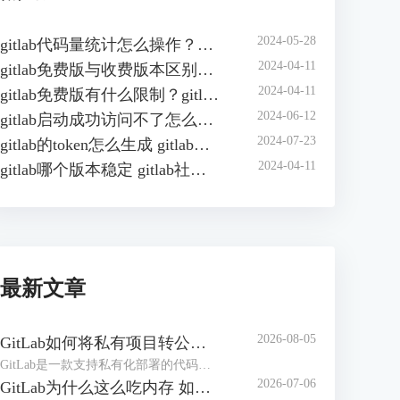
2024-05-28
gitlab代码量统计怎么操作？如何在gitlab中自动统计代码行数？
2024-04-11
gitlab免费版与收费版本区别？gitlab企业版怎样收费？
2024-04-11
gitlab免费版有什么限制？gitlab免费版可以几人用？
2024-06-12
gitlab启动成功访问不了怎么办？gitlab无法访问页面有哪些原因？
2024-07-23
gitlab的token怎么生成 gitlab的access token怎么查询
2024-04-11
gitlab哪个版本稳定 gitlab社区版和企业版的区别
最新文章
2026-08-05
GitLab如何将私有项目转公开项目 GitLab如何将项目移到组中
GitLab是一款支持私有化部署的代码管理和协作平台，在实际工作中，创建项目仓库可能设置成了私有仓库，后期可能需要将其转为公共项目。或者随着项目团队扩张、部门调整，导致项目仓库杂乱，可以按照开发团队创建【组】，方便统一管理。下面本文将为大家介绍GitLab如何将私有项目转公开项目，GitLab如何将项目移到组中的相关内容。
2026-07-06
GitLab为什么这么吃内存 如何解决GitLab内存占用过大的问题