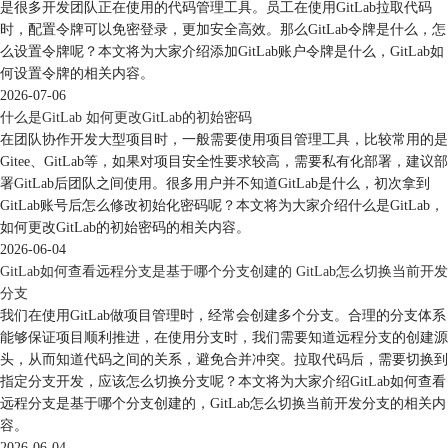
是很多开发团队正在使用的代码管理工具。员工在使用GitLab拉取代码
时，配置令牌可以免密登录，更加安全高效。那么GitLab令牌是什么，怎
么设置令牌呢？本文将为大家介绍添加GitLab账户令牌是什么，GitLab如
何设置令牌的相关内容。
2026-07-06
什么是GitLab 如何更改GitLab的初始密码
在团队协作开发大型项目时，一般需要使用项目管理工具，比较常用的是
Gitee、GitLab等，如果对项目安全性要求较高，需要私有化部署，建议部
署GitLab后团队之间使用。很多用户并不知道GitLab是什么，初次拿到
GitLab账号后怎么修改初始化密码呢？本文将为大家介绍什么是GitLab，
如何更改GitLab的初始密码的相关内容。
2026-06-04
GitLab如何查看远程分支是基于哪个分支创建的 GitLab怎么切换当前开发
分支
我们在使用GitLab做项目管理时，经常会创建多个分支。合理的分支体系
能够保证项目顺利推进，在使用分支时，我们需要知道远程分支的创建源
头，从而知道代码之间的关系，避免合并冲突。拉取代码后，需要切换到
指定分支开发，应该怎么切换分支呢？本文将为大家介绍GitLab如何查看
远程分支是基于哪个分支创建的，GitLab怎么切换当前开发分支的相关内
容。
2026-06-04