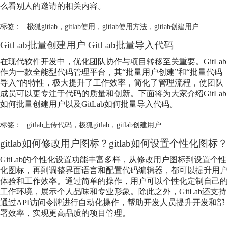
么看别人的邀请的相关内容。
标签：
极狐gitlab
，
gitlab使用
，
gitlab使用方法
，
gitlab创建用户
GitLab批量创建用户 GitLab批量导入代码
在现代软件开发中，优化团队协作与项目转移至关重要。GitLab
作为一款全能型代码管理平台，其“批量用户创建”和“批量代码
导入”的特性，极大提升了工作效率，简化了管理流程，使团队
成员可以更专注于代码的质量和创新。下面将为大家介绍GitLab
如何批量创建用户以及GitLab如何批量导入代码。
标签：
gitlab上传代码
，
极狐gitlab
，
gitlab创建用户
gitlab如何修改用户图标？gitlab如何设置个性化图标？
GitLab的个性化设置功能丰富多样，从修改用户图标到设置个性
化图标，再到调整界面语言和配置代码编辑器，都可以提升用户
体验和工作效率。通过简单的操作，用户可以个性化定制自己的
工作环境，展示个人品味和专业形象。除此之外，GitLab还支持
通过API访问令牌进行自动化操作，帮助开发人员提升开发和部
署效率，实现更高品质的项目管理。