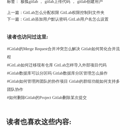
标签：
极狐gitlab
，
gitlab上传代码
，
gitlab创建用户
图2：创建userinfo.txt文件
上一篇：
GitLab怎么分配权限 GitLab权限控制到文件夹
下一篇：
GitLab添加用户默认密码 GitLab用户名怎么设置
3、创建gitlabAddUser.sh文件，其中PRIVATE-
TOKEN需要改为第一步获取到的personal access
token，API地址也需要改为自己的gitlab服务器地
读者也访问过这里:
址，相应的api可查看gitlab的官方文档
（https://docs.gitlab.com/ce/api/）。文件内容如下：
#
Gitlab的Merge Request合并冲突怎么解决 Gitlab如何简化合并流
程
#
GitLab如何迁移现有仓库 GitLab怎样导入外部项目代码
#
Gitlab数据库可以分区吗 Gitlab数据库分区管理怎么操作
#
Gitlab如何管理跨团队的协作项目 Gitlab的群组功能如何支持多
团队协作
#
如何删除Gitlab的Project Gitlab删除某次提交
图3：创建gitlabAddUser.sh文件
4、打开shell命令窗口，找到gitlabAddUser.sh文
读者也喜欢这些内容:
件，给此文件添加可执行权限“chmod +x