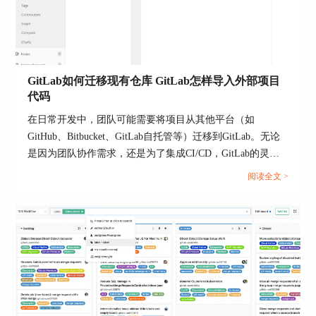
GitLab批量导入代码的详细操作。
1、在本地，将需要导入的项目代码打包至一个文
件夹中。
2、以管理员账号登录到 GitLab，并确保具有足够
GitLab如何迁移现有仓库 GitLab怎样导入外部项目
的权限来导入代码。
代码
3、在GitLab中创建一个新项目，命名并设置一些
在日常开发中，团队可能需要将项目从其他平台（如
基本信息，如项目名称、描述等。完成配置后，点
GitHub、Bitbucket、GitLab自托管等）迁移到GitLab。无论
击“新建项目”。
是因为团队协作需求，还是为了集成CI/CD，GitLab的灵活
性和功能集成都让它成为理想的代码托管平台。那么，
阅读全文 >
GitLab如何迁移现有仓库 GitLab怎样导入外部项目代码？今
天就来详细聊聊这一操作流程。...