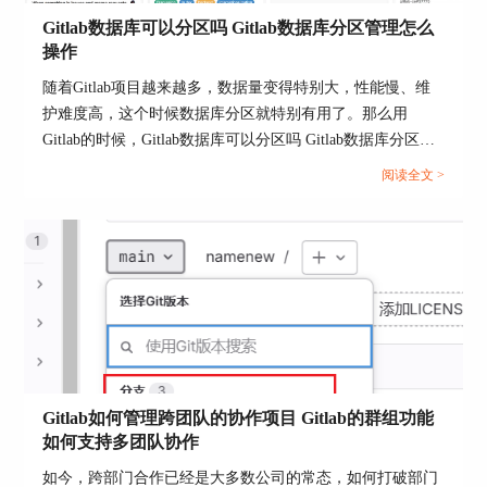
图5：创建新项目
Gitlab数据库可以分区吗 Gitlab数据库分区管理怎么
操作
4、选择从本地文件夹导入代码的方式，并上传之
前准备好的包含项目代码的文件夹。
随着Gitlab项目越来越多，数据量变得特别大，性能慢、维
护难度高，这个时候数据库分区就特别有用了。那么用
Gitlab的时候，Gitlab数据库可以分区吗 Gitlab数据库分区管
理怎么操作？本篇文章就来帮你们解决这些问题！...
阅读全文 >
图6：上传代码文件夹
5、确认上传文件夹后，系统会开始批量导入代码
到新项目中。确保文件夹结构和内容正确，以避免
导入错误。
6、代码导入完成后，项目将包含所有上传的代码
Gitlab如何管理跨团队的协作项目 Gitlab的群组功能
文件。这时，团队成员即可在GitLab上进行代码管
如何支持多团队协作
理与分享，促进协作与进度推进。
如今，跨部门合作已经是大多数公司的常态，如何打破部门