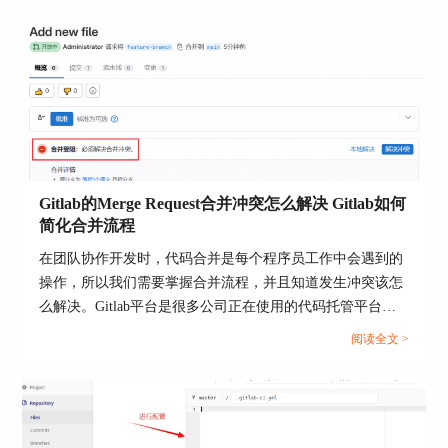
gitlabAddUser.sh”。执行gitlabAddUser.sh文件即
可。
Gitlab的Merge Request合并冲突怎么解决 Gitlab如何
简化合并流程
图4：执行gitlabAddUser.sh
在团队协作开发时，代码合并是每个程序员工作中会遇到的
5、当批量创建用户的流程结束后，你会发现新用
操作，所以我们需要掌握合并流程，并且知道发生冲突该怎
户已被顺利整合至GitLab系统内。此时，就可以向
么解决。Gitlab平台是很多公司正在使用的代码托管平台，
他们发送账号详情，包括登录名和初始密码，确保
该平台支持Merge Request（合并请求），并且为代码审查与
每位成员都能及时接入并开始使用他们的新账号。
阅读全文 >
合并提供了标准化流程。当多人并行开发时，就很可能出现
二、GitLab批量导入代码
合并冲突的情况，如何高效解决冲突并优化合并流程呢？本
对于需要快速迁移多个项目的团队，GitLab的批量
文将为大家介绍Gitlab的Merge Request合并冲突怎么解决，
导入功能可谓是非常实用。下面将为大家演示
Gitlab如何简化合并流程的相关内容。...