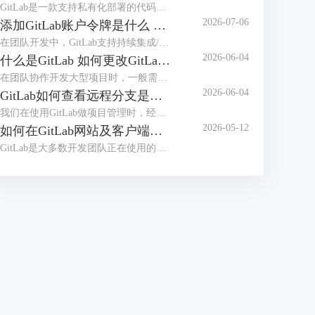
GitLab是一款支持私有化部署的代码托管平台，在日常使用时，可能会遇到GitLab的服务器内存占用率高，导致团队成员在提交代码、执行CI/CD构建时，GitLab页面加载卡顿、响应超时，在提交代码的高峰期、严重影响提交效率，甚至可能导致无法正常拉取、提交代码。本文将为大家介绍GitLab为什么这么吃内存，如何解决GitLab内存占用过大的问题的相关内容。
2026-07-06
添加GitLab账户令牌是什么 GitLab如何设置令牌
在团队开发中，GitLab支持持续集成/部署，并且支持本地私有化部署，是很多开发团队正在使用的代码管理工具。员工在使用GitLab拉取代码时，配置令牌可以免密登录，更加安全高效。那么GitLab令牌是什么，怎么设置令牌呢？本文将为大家介绍添加GitLab账户令牌是什么，GitLab如何设置令牌的相关内容。
2026-06-04
什么是GitLab 如何更改GitLab的初始密码
在团队协作开发大型项目时，一般需要使用项目管理工具，比较常用的是Gitee、GitLab等，如果对项目安全性要求较高，需要私有化部署，建议部署GitLab后团队之间使用。很多用户并不知道GitLab是什么，初次拿到GitLab账号后怎么修改初始化密码呢？本文将为大家介绍什么是GitLab，如何更改GitLab的初始密码的相关内容。
2026-06-04
GitLab如何查看远程分支是基于哪个分支创建的 GitLab怎么切换当前开发分支
我们在使用GitLab做项目管理时，经常会创建多个分支。合理的分支体系能够保证项目顺利推进，在使用分支时，我们需要知道远程分支的创建源头，从而知道代码之间的关系，避免合并冲突。拉取代码后，需要切换到指定分支开发，应该怎么切换分支呢？本文将为大家介绍GitLab如何查看远程分支是基于哪个分支创建的，GitLab怎么切换当前开发分支的相关内容。
2026-05-12
如何在GitLab网站及客户端同步修改个人密码 客户端怎么免密拉取代码
GitLab是大多数开发团队正在使用的开发工具，很多用户想要在开发工具（例如IDEA）中登录GitLab账户，从而可以快速拉取代码。如果GitLab网站修改了密码，怎么能实现开发工具客户端同步修改呢？每次拉取代码都需要输入密码的情况下，怎么做到免密拉取代码呢？本文将为大家介绍如何在GitLab网站及客户端同步修改个人密码，客户端怎么免密拉取代码的相关内容。