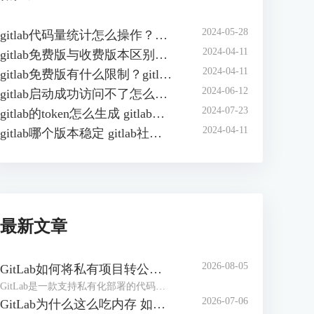
2024-05-28
gitlab代码量统计怎么操作？如何在gitlab中自动统计代码行数？
2024-04-11
gitlab免费版与收费版本区别？gitlab企业版怎样收费？
2024-04-11
gitlab免费版有什么限制？gitlab免费版可以几人用？
2024-06-12
gitlab启动成功访问不了怎么办？gitlab无法访问页面有哪些原因？
2024-07-23
gitlab的token怎么生成 gitlab的access token怎么查询
2024-04-11
gitlab哪个版本稳定 gitlab社区版和企业版的区别
最新文章
2026-08-05
GitLab如何将私有项目转公开项目 GitLab如何将项目移到组中
GitLab是一款支持私有化部署的代码管理和协作平台，在实际工作中，创建项目仓库可能设置成了私有仓库，后期可能需要将其转为公共项目。或者随着项目团队扩张、部门调整，导致项目仓库杂乱，可以按照开发团队创建【组】，方便统一管理。下面本文将为大家介绍GitLab如何将私有项目转公开项目，GitLab如何将项目移到组中的相关内容。
2026-07-06
GitLab为什么这么吃内存 如何解决GitLab内存占用过大的问题