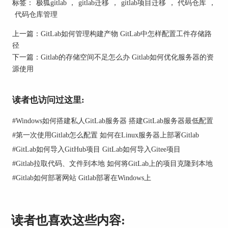
标签：
极狐gitlab
，
gitlab迁移
，
gitlab项目迁移
，
代码仓库
，
代码仓库管理
点击“GitHub”，进行OAuth授权登录。
上一篇：
GitLab如何管理构建产物 GitLab中怎样配置工件存储路
径
下一篇：
Gitlab的存储空间不足怎么办 Gitlab如何优化服务器的资
选择要迁移的GitHub项目。
源使用
设置导入选项：
读者也访问过这里:
#
Windows如何搭建私人GitLab服务器 搭建GitLab服务器最低配置
确认项目名称和权限。
#
第一次使用Gitlab怎么配置 如何在Linux服务器上部署Gitlab
#
GitLab如何导入GitHub项目 GitLab如何导入Gitee项目
#
Gitlab拉取代码、文件到本地 如何将GitLab上的项目克隆到本地
点击“开始导入”。
#
Gitlab如何部署网站 Gitlab部署在Windows上
优点：
读者也喜欢这些内容:
自动迁移整个项目，包括代码、提交历史、分支、