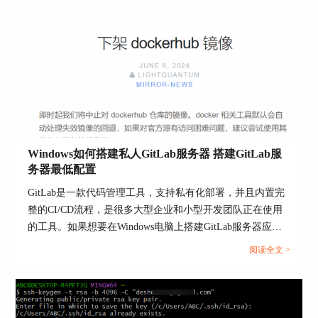
标签等。
支持GitHub、Bitbucket、GitLab等多种平台。
缺点：
无法同步后续更新，如果源项目继续更新，迁移项
目不会自动更新。
Windows如何搭建私人GitLab服务器 搭建GitLab服
务器最低配置
2. 手动迁移现有仓库
GitLab是一款代码管理工具，支持私有化部署，并且内置完
整的CI/CD流程，是很多大型企业和小型开发团队正在使用
有时候，由于项目权限或特殊需求，使用导入工具
的工具。如果想要在Windows电脑上搭建GitLab服务器应该
不方便。这时可以选择手动迁移，操作简单且灵
怎么操作呢？最低配置是什么呢？本文将为大家介绍
活。
阅读全文 >
Windows如何搭建私人GitLab服务器，搭建GitLab服务器最
低配置的相关内容。...
操作步骤：