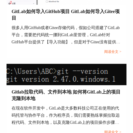
迁移速度快，包含所有提交记录、分支和标签。
GitLab如何导入GitHub项目 GitLab如何导入Gitee项
目
很多人用GitHub或者Gitee存储代码，假如公司搭建了GitLab
可自定义推送目的仓库。
平台，需要把代码统一挪到GitLab里管理，GitLab针对
GitHub平台提供了【导入功能】，但是对于Gitee没有提供官
缺点：
方的导入功能，应该怎么才能导入呢？本文将为大家介绍
阅读全文 >
GitLab如何导入GitHub项目，GitLab如何导入Gitee项目的相
需要本地环境，操作稍显繁琐。
关内容。...
无法自动迁移GitHub Issues和Pull Requests。
Gitlab拉取代码、文件到本地 如何将GitLab上的项目
克隆到本地
3. 使用GitLab API进行迁移
在现在软件开发中，GitLab是大多数科技公司正在使用的代
GitLab API能实现批量项目导入，适合需要批量迁
码托管与协作平台，作为程序员，我们需要熟练掌握拉取远
移的企业级项目。
程代码、文件到本地，以及克隆GitLab上的项目操作步骤。
本文将为大家介绍GitLab拉取代码、文件到本地，如何将
阅读全文 >