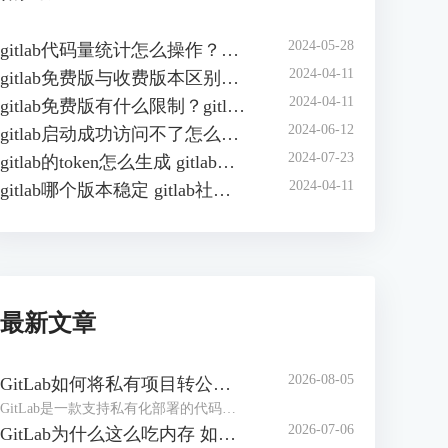
2024-05-28
gitlab代码量统计怎么操作？如何在gitlab中自动统计代码行数？
2024-04-11
gitlab免费版与收费版本区别？gitlab企业版怎样收费？
2024-04-11
gitlab免费版有什么限制？gitlab免费版可以几人用？
2024-06-12
gitlab启动成功访问不了怎么办？gitlab无法访问页面有哪些原因？
2024-07-23
gitlab的token怎么生成 gitlab的access token怎么查询
2024-04-11
gitlab哪个版本稳定 gitlab社区版和企业版的区别
最新文章
2026-08-05
GitLab如何将私有项目转公开项目 GitLab如何将项目移到组中
GitLab是一款支持私有化部署的代码管理和协作平台，在实际工作中，创建项目仓库可能设置成了私有仓库，后期可能需要将其转为公共项目。或者随着项目团队扩张、部门调整，导致项目仓库杂乱，可以按照开发团队创建【组】，方便统一管理。下面本文将为大家介绍GitLab如何将私有项目转公开项目，GitLab如何将项目移到组中的相关内容。
2026-07-06
GitLab为什么这么吃内存 如何解决GitLab内存占用过大的问题