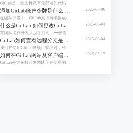
GitLab是一款支持私有化部署的代码托管平台，在日常使用时，可能会遇到GitLab的服务器内存占用率高，导致团队成员在提交代码、执行CI/CD构建时，GitLab页面加载卡顿、响应超时，在提交代码的高峰期、严重影响提交效率，甚至可能导致无法正常拉取、提交代码。本文将为大家介绍GitLab为什么这么吃内存，如何解决GitLab内存占用过大的问题的相关内容。
2026-07-06
添加GitLab账户令牌是什么 GitLab如何设置令牌
在团队开发中，GitLab支持持续集成/部署，并且支持本地私有化部署，是很多开发团队正在使用的代码管理工具。员工在使用GitLab拉取代码时，配置令牌可以免密登录，更加安全高效。那么GitLab令牌是什么，怎么设置令牌呢？本文将为大家介绍添加GitLab账户令牌是什么，GitLab如何设置令牌的相关内容。
2026-06-04
什么是GitLab 如何更改GitLab的初始密码
在团队协作开发大型项目时，一般需要使用项目管理工具，比较常用的是Gitee、GitLab等，如果对项目安全性要求较高，需要私有化部署，建议部署GitLab后团队之间使用。很多用户并不知道GitLab是什么，初次拿到GitLab账号后怎么修改初始化密码呢？本文将为大家介绍什么是GitLab，如何更改GitLab的初始密码的相关内容。
2026-06-04
GitLab如何查看远程分支是基于哪个分支创建的 GitLab怎么切换当前开发分支
我们在使用GitLab做项目管理时，经常会创建多个分支。合理的分支体系能够保证项目顺利推进，在使用分支时，我们需要知道远程分支的创建源头，从而知道代码之间的关系，避免合并冲突。拉取代码后，需要切换到指定分支开发，应该怎么切换分支呢？本文将为大家介绍GitLab如何查看远程分支是基于哪个分支创建的，GitLab怎么切换当前开发分支的相关内容。
2026-05-12
如何在GitLab网站及客户端同步修改个人密码 客户端怎么免密拉取代码
GitLab是大多数开发团队正在使用的开发工具，很多用户想要在开发工具（例如IDEA）中登录GitLab账户，从而可以快速拉取代码。如果GitLab网站修改了密码，怎么能实现开发工具客户端同步修改呢？每次拉取代码都需要输入密码的情况下，怎么做到免密拉取代码呢？本文将为大家介绍如何在GitLab网站及客户端同步修改个人密码，客户端怎么免密拉取代码的相关内容。