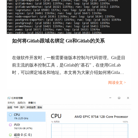
图4：镜像仓库
（一）准备工作
根据需求选择镜像仓库类型，常见的有：同一
如何将Gitlab跟域名绑定 Git和Gitlab的关系
GitLab实例内创建本地镜像仓库和远程镜像仓库。
本地镜像适用于同一团队内不同项目间的数据共
享，远程镜像则可用于异地备份或与外部开源项目
在做软件开发时，一般需要做版本控制与代码管理。Git是目
同步。另外需要确保操作账号具有足够的权限，能
前主流的版本控制工具，是Gitlab的“基石”，在使用GitLab
够推送拉取仓库。同时，为镜像仓库预留充足的磁
时，可以绑定域名和地址。本文将为大家介绍如何将Gitlab
盘空间，避免因存储空间不足导致镜像同步失败。
跟域名绑定，Git和Gitlab的关系的相关内容。...
阅读全文 >