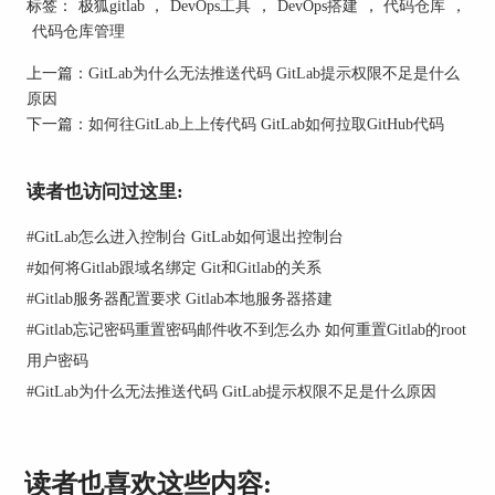
标签：
极狐gitlab
，
DevOps工具
，
DevOps搭建
，
代码仓库
，
图1：克隆项目
代码仓库管理
2、配置远程仓库
上一篇：
GitLab为什么无法推送代码 GitLab提示权限不足是什么
原因
进入每个本地仓库目录，使用【git remote add】命
下一篇：
如何往GitLab上上传代码 GitLab如何拉取GitHub代码
令添加远程仓库地址。若需要添加新的远程仓库
源，例如为仓库A添加备用远程地址http://gitlab-
hungry.com/root/demo_610_backup.git，在仓库A的
读者也访问过这里:
本地目录中执行git remote add backup http://gitlab-
hungry.com/root/demo_610_backup.git。
#
GitLab怎么进入控制台 GitLab如何退出控制台
#
如何将Gitlab跟域名绑定 Git和Gitlab的关系
#
Gitlab服务器配置要求 Gitlab本地服务器搭建
图2：备份仓库
#
Gitlab忘记密码重置密码邮件收不到怎么办 如何重置Gitlab的root
3、同步操作
用户密码
定期使用git fetch命令从远程仓库获取最新更新，
#
GitLab为什么无法推送代码 GitLab提示权限不足是什么原因
该命令不会自动合并到本地分支，仅更新远程分支
的引用。执行【git pull backup】命令，则相当于git
fetch和git merge的组合操作，直接将远程仓库的最
读者也喜欢这些内容:
新代码拉取并合并到本地，实现仓库同步。