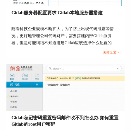
图5：镜像仓库
（二）本地镜像仓库配置步骤
Gitlab服务器配置要求 Gitlab本地服务器搭建
1、在GitLab中，创建一个用于作为镜像的空仓
库。进入源仓库（需要被镜像的仓库）的设置页
随着科技企业规模不断扩大，为了防止出现代码泄露等情
面，在【设置-仓库】中找到【镜像仓库】，点击
况，更好地管理公司代码财产，需要搭建内部Gitlab服务
【添加新的】。
器，但是可能纠结不知道搭建Gitlab应该选择什么配置的服
务器，以及不知道如何搭建Gitlab。本文将为大家介绍Gitlab
阅读全文 >
服务器配置要求，Gitlab本地服务器搭建的相关内容。...
图6：添加镜像仓库
2、输入目标镜像仓库的地址，选择镜像方向，并
填写目标仓库的身份认证方式，例如用户名和密
Gitlab忘记密码重置密码邮件收不到怎么办 如何重置
码。
Gitlab的root用户密码