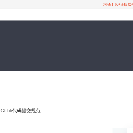
【秒杀】60+正版
 Gitlab代码提交规范