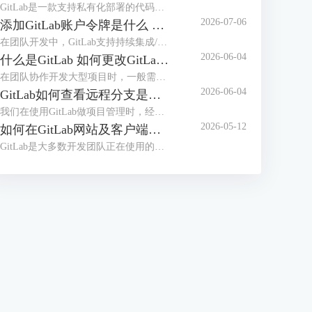
GitLab是一款支持私有化部署的代码托管平台，在日常使用时，可能会遇到GitLab的服务器内存占用率高，导致团队成员在提交代码、执行CI/CD构建时，GitLab页面加载卡顿、响应超时，在提交代码的高峰期、严重影响提交效率，甚至可能导致无法正常拉取、提交代码。本文将为大家介绍GitLab为什么这么吃内存，如何解决GitLab内存占用过大的问题的相关内容。
2026-07-06
添加GitLab账户令牌是什么 GitLab如何设置令牌
在团队开发中，GitLab支持持续集成/部署，并且支持本地私有化部署，是很多开发团队正在使用的代码管理工具。员工在使用GitLab拉取代码时，配置令牌可以免密登录，更加安全高效。那么GitLab令牌是什么，怎么设置令牌呢？本文将为大家介绍添加GitLab账户令牌是什么，GitLab如何设置令牌的相关内容。
2026-06-04
什么是GitLab 如何更改GitLab的初始密码
在团队协作开发大型项目时，一般需要使用项目管理工具，比较常用的是Gitee、GitLab等，如果对项目安全性要求较高，需要私有化部署，建议部署GitLab后团队之间使用。很多用户并不知道GitLab是什么，初次拿到GitLab账号后怎么修改初始化密码呢？本文将为大家介绍什么是GitLab，如何更改GitLab的初始密码的相关内容。
2026-06-04
GitLab如何查看远程分支是基于哪个分支创建的 GitLab怎么切换当前开发分支
我们在使用GitLab做项目管理时，经常会创建多个分支。合理的分支体系能够保证项目顺利推进，在使用分支时，我们需要知道远程分支的创建源头，从而知道代码之间的关系，避免合并冲突。拉取代码后，需要切换到指定分支开发，应该怎么切换分支呢？本文将为大家介绍GitLab如何查看远程分支是基于哪个分支创建的，GitLab怎么切换当前开发分支的相关内容。
2026-05-12
如何在GitLab网站及客户端同步修改个人密码 客户端怎么免密拉取代码
GitLab是大多数开发团队正在使用的开发工具，很多用户想要在开发工具（例如IDEA）中登录GitLab账户，从而可以快速拉取代码。如果GitLab网站修改了密码，怎么能实现开发工具客户端同步修改呢？每次拉取代码都需要输入密码的情况下，怎么做到免密拉取代码呢？本文将为大家介绍如何在GitLab网站及客户端同步修改个人密码，客户端怎么免密拉取代码的相关内容。