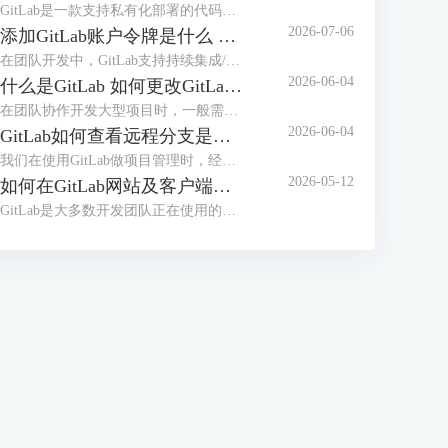
GitLab是一款支持私有化部署的代码托管平台，在日常使用时，可能会遇到GitLab的服务器内存占用率高，导致团队成员在提交代码、执行CI/CD构建时，GitLab页面加载卡顿、响应超时，在提交代码的高峰期、严重影响提交效率，甚至可能导致无法正常拉取、提交代码。本文将为大家介绍GitLab为什么这么吃内存，如何解决GitLab内存占用过大的问题的相关内容。
2026-07-06
添加GitLab账户令牌是什么 GitLab如何设置令牌
在团队开发中，GitLab支持持续集成/部署，并且支持本地私有化部署，是很多开发团队正在使用的代码管理工具。员工在使用GitLab拉取代码时，配置令牌可以免密登录，更加安全高效。那么GitLab令牌是什么，怎么设置令牌呢？本文将为大家介绍添加GitLab账户令牌是什么，GitLab如何设置令牌的相关内容。
2026-06-04
什么是GitLab 如何更改GitLab的初始密码
在团队协作开发大型项目时，一般需要使用项目管理工具，比较常用的是Gitee、GitLab等，如果对项目安全性要求较高，需要私有化部署，建议部署GitLab后团队之间使用。很多用户并不知道GitLab是什么，初次拿到GitLab账号后怎么修改初始化密码呢？本文将为大家介绍什么是GitLab，如何更改GitLab的初始密码的相关内容。
2026-06-04
GitLab如何查看远程分支是基于哪个分支创建的 GitLab怎么切换当前开发分支
我们在使用GitLab做项目管理时，经常会创建多个分支。合理的分支体系能够保证项目顺利推进，在使用分支时，我们需要知道远程分支的创建源头，从而知道代码之间的关系，避免合并冲突。拉取代码后，需要切换到指定分支开发，应该怎么切换分支呢？本文将为大家介绍GitLab如何查看远程分支是基于哪个分支创建的，GitLab怎么切换当前开发分支的相关内容。
2026-05-12
如何在GitLab网站及客户端同步修改个人密码 客户端怎么免密拉取代码
GitLab是大多数开发团队正在使用的开发工具，很多用户想要在开发工具（例如IDEA）中登录GitLab账户，从而可以快速拉取代码。如果GitLab网站修改了密码，怎么能实现开发工具客户端同步修改呢？每次拉取代码都需要输入密码的情况下，怎么做到免密拉取代码呢？本文将为大家介绍如何在GitLab网站及客户端同步修改个人密码，客户端怎么免密拉取代码的相关内容。