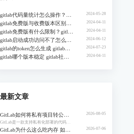
2024-05-28
gitlab代码量统计怎么操作？如何在gitlab中自动统计代码行数？
2024-04-11
gitlab免费版与收费版本区别？gitlab企业版怎样收费？
2024-04-11
gitlab免费版有什么限制？gitlab免费版可以几人用？
2024-06-12
gitlab启动成功访问不了怎么办？gitlab无法访问页面有哪些原因？
2024-07-23
gitlab的token怎么生成 gitlab的access token怎么查询
2024-04-11
gitlab哪个版本稳定 gitlab社区版和企业版的区别
最新文章
2026-08-05
GitLab如何将私有项目转公开项目 GitLab如何将项目移到组中
GitLab是一款支持私有化部署的代码管理和协作平台，在实际工作中，创建项目仓库可能设置成了私有仓库，后期可能需要将其转为公共项目。或者随着项目团队扩张、部门调整，导致项目仓库杂乱，可以按照开发团队创建【组】，方便统一管理。下面本文将为大家介绍GitLab如何将私有项目转公开项目，GitLab如何将项目移到组中的相关内容。
2026-07-06
GitLab为什么这么吃内存 如何解决GitLab内存占用过大的问题