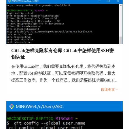
1）使用【cat ~/.ssh/id_rsa.pub】命令查看并复制公
钥
2）复制所有内容。
GitLab怎样克隆私有仓库 GitLab中怎样使用SSH密
钥认证
在使用GitLab时，我们需要克隆私有仓库，将代码拉取到本
图3：复制公钥
地，配置SSH密钥认证，可以无需密码即可拉取代码，极大
第四步：将公钥添加到GitLab
提高工作效率。作为一个程序员，我们需要熟练掌握GitLab
克隆私有仓库的步骤，以及GitLab使用SSH密钥认证的方
1）登录到GitLab。
阅读全文 >
法。本文将为大家介绍GitLab怎样克隆私有仓库，GitLab中
2）点击左上角的头像，选择【偏好设置】。
怎样使用SSH密钥认证的相关内容。...