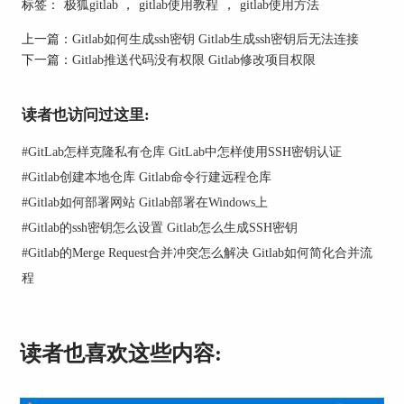
成一个新的密钥对。使用该命令还需要设置保存路
标签：
极狐gitlab
，
gitlab使用教程
，
gitlab使用方法
径，直接按下【回车】使用默认地址。
上一篇：
Gitlab如何生成ssh密钥 Gitlab生成ssh密钥后无法连接
下一篇：
Gitlab推送代码没有权限 Gitlab修改项目权限
读者也访问过这里:
#
GitLab怎样克隆私有仓库 GitLab中怎样使用SSH密钥认证
#
Gitlab创建本地仓库 Gitlab命令行建远程仓库
#
Gitlab如何部署网站 Gitlab部署在Windows上
图2：生成密钥
#
Gitlab的ssh密钥怎么设置 Gitlab怎么生成SSH密钥
这里，【-t rsa】指定使用RSA算法，【-b 4096】表
#
Gitlab的Merge Request合并冲突怎么解决 Gitlab如何简化合并流
示密钥长度为4096位，【-C】后面是你的电子邮件
程
地址（起到标识作用）。在提示时，可以直接按回
车键使用默认的文件位置【~/.ssh/id_rsa】。
第三步：复制SSH公钥
读者也喜欢这些内容:
生成密钥对后，我们需要将公钥【id_rsa.pub】复制
到GitLab上。