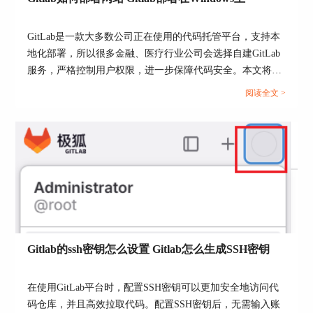
GitLab是一款大多数公司正在使用的代码托管平台，支持本
图5：添加新密钥
地化部署，所以很多金融、医疗行业公司会选择自建GitLab
服务，严格控制用户权限，进一步保障代码安全。本文将为
4）在【密钥】字段中粘贴刚才复制的公钥，在
大家介绍Gitlab如何部署网站，Gitlab部署在Windows上的相
【标题】字段中输入一个名称，方便识别此密，默
阅读全文 >
关内容。...
认是邮箱。
图6：添加密钥
Gitlab的ssh密钥怎么设置 Gitlab怎么生成SSH密钥
6）点击【添加密钥】按钮，即可添加成功。
在使用GitLab平台时，配置SSH密钥可以更加安全地访问代
码仓库，并且高效拉取代码。配置SSH密钥后，无需输入账