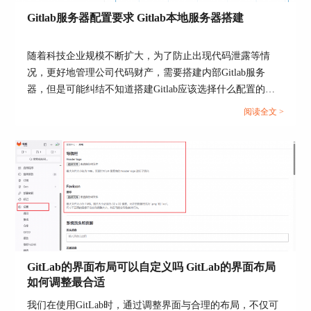
加密脚本。以下是一个示例配置：
Gitlab服务器配置要求 Gitlab本地服务器搭建
stages:
随着科技企业规模不断扩大，为了防止出现代码泄露等情
- encrypt
况，更好地管理公司代码财产，需要搭建内部Gitlab服务
encrypt_code:
器，但是可能纠结不知道搭建Gitlab应该选择什么配置的服
务器，以及不知道如何搭建Gitlab。本文将为大家介绍Gitlab
stage: encrypt
阅读全文 >
服务器配置要求，Gitlab本地服务器搭建的相关内容。...
script:
- openssl enc -aes-256-cbc -salt -in source_code.txt -
out source_code.enc -pass env:AES_KEY
artifacts:
paths:
- source_code.enc
GitLab的界面布局可以自定义吗 GitLab的界面布局
上述配置文件定义了一个加密阶段，并在该阶段执
如何调整最合适
行OpenSSL命令，对source_code.txt文件进行AES加
密，生成加密后的文件source_code.enc。加密过程
我们在使用GitLab时，通过调整界面与合理的布局，不仅可