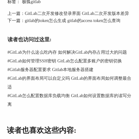
标签：
极狐gitlab
加密的安全性不仅依赖于加密算法，还依赖于密钥
上一篇：
GitLab二次开发修改登录界面 GitLab二次开发版本差异
的管理。GitLab提供了完善的密钥管理机制，用户
下一篇：
gitlab的token怎么生成 gitlab的access token怎么查询
可以通过GitLab的Secret Management功能安全地存
储和管理加密密钥。通过这种方式，密钥可以与代
码库分开存储，进一步提高安全性。此外，GitLab
读者也访问过这里:
还支持与外部密钥管理系统（如AWS KMS、
HashiCorp Vault等）集成，增强密钥管理的安全性
#
GitLab为什么这么吃内存 如何解决GitLab内存占用过大的问题
和灵活性。
#
GitLab如何管理SSH密钥 GitLab怎么配置多账户的密钥切换
#
Gitlab服务器配置要求 Gitlab本地服务器搭建
3. 访问控制的安全性
#
GitLab的界面布局可以自定义吗 GitLab的界面布局如何调整最合
GitLab提供了细粒度的访问控制功能，用户可以根
适
据角色和权限设置不同的访问级别。通过这种方
式，可以确保只有授权的人员才能访问和操作代码
#
GitLab怎么配置数据库负载均衡 GitLab如何设置数据库的读写分
库，从而降低代码泄露和篡改的风险。此外，
离
GitLab还支持双因素认证（2FA）和单点登录
（SSO），进一步提高账户安全性。
综上所述，GitLab通过强大的加密算法、完善的密
读者也喜欢这些内容:
钥管理和严格的访问控制，能够提供较高的代码加