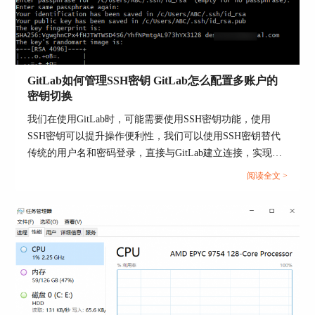
首先，需要生成加密密钥。可以使用多种工具生成
密钥，如OpenSSL、GPG等。以下是使用OpenSSL
生成AES加密密钥的示例命令：
openssl rand -base64 32 > aes_key.txt
GitLab如何管理SSH密钥 GitLab怎么配置多账户的
密钥切换
上述命令会生成一个32字节的AES加密密钥，并将
其保存到aes_key.txt文件中。
我们在使用GitLab时，可能需要使用SSH密钥功能，使用
SSH密钥可以提升操作便利性，我们可以使用SSH密钥替代
2. 配置加密密钥
传统的用户名和密码登录，直接与GitLab建立连接，实现代
生成密钥后，需要将其配置到GitLab的Secret
码的拉取、推送操作，无需频繁输入密码，提升工作效率。
阅读全文 >
Management中。登录GitLab，进入项目设置页面，
本文将为大家介绍GitLab如何管理SSH密钥，GitLab怎么配
选择“CI / CD”->“Variables”选项。在“Variables”页
置多账户的密钥切换的相关内容。...
面，点击“Add Variable”按钮，添加一个新的环境变
量，将生成的密钥内容复制到变量值中。例如，变
量名为`AES_KEY`，变量值为aes_key.txt中的内
容。
3. 配置加密脚本
在GitLab CI/CD配置文件（.gitlab-ci.yml）中，添加